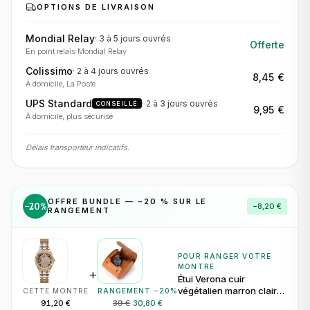
OPTIONS DE LIVRAISON
Mondial Relay
·
3 à 5 jours
ouvrés
Offerte
En point relais Mondial Relay
Colissimo
·
2 à 4 jours
ouvrés
8,45 €
À domicile, La Poste
UPS Standard
·
2 à 3 jours
ouvrés
CONSEILLÉ
9,95 €
À domicile, plus sécurisé
Délais transporteur indicatifs.
OFFRE BUNDLE — −
20
% SUR LE
−
20
%
−
8,20 €
RANGEMENT
POUR RANGER VOTRE
MONTRE
+
Étui Verona cuir
végétalien marron clair
CETTE MONTRE
RANGEMENT −
20
%
pour 1 montre
91,20 €
39 €
30,80 €