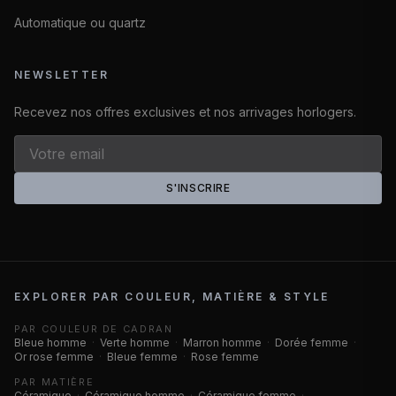
Automatique ou quartz
NEWSLETTER
Recevez nos offres exclusives et nos arrivages horlogers.
S'INSCRIRE
EXPLORER PAR COULEUR, MATIÈRE & STYLE
PAR COULEUR DE CADRAN
Bleue homme
·
Verte homme
·
Marron homme
·
Dorée femme
·
Or rose femme
·
Bleue femme
·
Rose femme
PAR MATIÈRE
Céramique
·
Céramique homme
·
Céramique femme
·