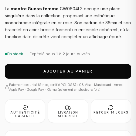
La
montre Guess femme
GW0604L3 occupe une place
singulière dans la collection, proposant une esthétique
monochrome intégrale en or rose. Son cadran de 36mm et son
bracelet en acier brossé forment un ensemble cohérent, où la
fonction date discrète vient compléter un affichage épuré.
En stock
— Expédié sous 1 à 2 jours ouvrés
AJOUTER AU PANIER
Paiement sécurisé (Stripe, certifié PCI-DSS) : CB Visa · Mastercard · Amex ·
Apple Pay · Google Pay · Klarna (paiement en plusieurs fois)
AUTHENTICITÉ
LIVRAISON
RETOUR 14 JOURS
GARANTIE
SÉCURISÉE