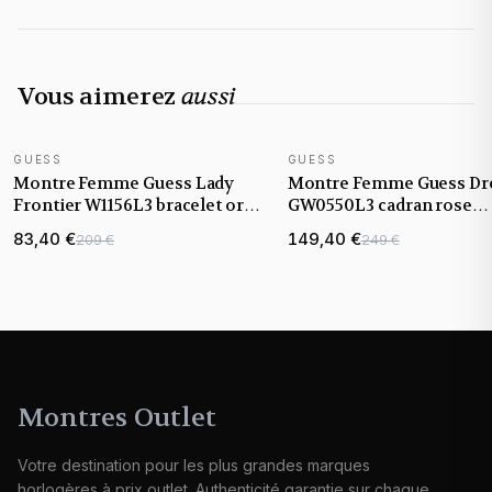
Vous aimerez
aussi
GUESS
GUESS
NOUVEAUTÉ
Montre Femme Guess Lady
Montre Femme Guess D
Frontier W1156L3 bracelet or
GW0550L3 cadran rose
rose cadran orné de strass
bracelet maille milanaise
83,40 €
149,40 €
209 €
249 €
Montres Outlet
Votre destination pour les plus grandes marques
horlogères à prix outlet. Authenticité garantie sur chaque