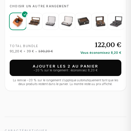
CHOISIR UN AUTRE RANGEMENT
122,00 €
TOTAL BUNDLE
91,20 €
+
39 €
=
130,20 €
Vous économisez
8,20 €
AJOUTER LES 2 AU PANIER
−
20
% sur le rangement : économisez
8,20 €
La remise −
20
% sur le rangement s'applique automatiquement tant que les
deux produits restent dans le panier. La montre reste au prix affiché.
CARACTÉRISTIQUES