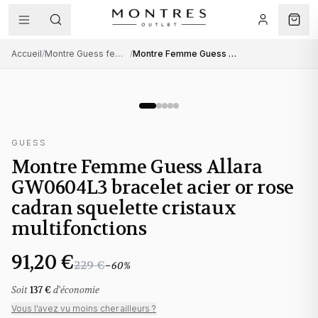
Accueil
/
Montre Guess femme
/
Montre Femme Guess Allara GW0604L3 bracelet acier or rose cadran squelette cristaux multifonctions
GUESS
Montre Femme Guess Allara
GW0604L3 bracelet acier or rose
cadran squelette cristaux
multifonctions
91,20 €
229 €
−
60
%
Soit
137 €
d'économie
Vous l'avez vu moins cher ailleurs ?