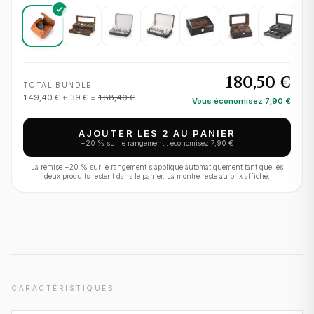
180,50 €
TOTAL BUNDLE
149,40 €
+
39 €
=
188,40 €
Vous économisez
7,90 €
AJOUTER LES 2 AU PANIER
−
20
% sur le rangement : économisez
7,90 €
La remise −
20
% sur le rangement s'applique automatiquement tant que les
deux produits restent dans le panier. La montre reste au prix affiché.
CARACTÉRISTIQUES