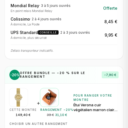
Mondial Relay
·
3 à 5 jours
ouvrés
Offerte
En point relais Mondial Relay
Colissimo
·
2 à 4 jours
ouvrés
8,45 €
À domicile, La Poste
UPS Standard
·
2 à 3 jours
ouvrés
CONSEILLÉ
9,95 €
À domicile, plus sécurisé
Délais transporteur indicatifs.
OFFRE BUNDLE — −
20
% SUR LE
−
20
%
−
7,90 €
RANGEMENT
POUR RANGER VOTRE
MONTRE
+
Étui Verona cuir
végétalien marron clair
CETTE MONTRE
RANGEMENT −
20
%
pour 1 montre
149,40 €
39 €
31,10 €
CHOISIR UN AUTRE RANGEMENT