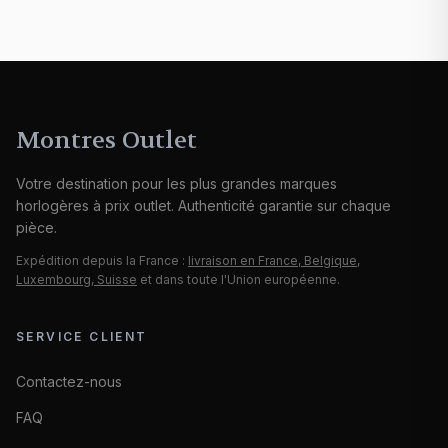
Montres Outlet
Votre destination pour les plus grandes marques
horlogères à prix outlet. Authenticité garantie sur chaque
pièce.
Expédition depuis la France :
livraison en France, Belgique,
Luxembourg, Suisse
et dans toute l'Union européenne.
SERVICE CLIENT
Contactez-nous
FAQ