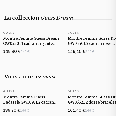
La collection
Guess Dream
GUESS
GUESS
NOUVEAUTÉ
NOUVEAUTÉ
Montre Femme Guess Dream
Montre Femme Guess D
GW0550L1 cadran argenté
GW0550L3 cadran rose
bracelet maille milanaise
bracelet maille milanaise
149,40 €
149,40 €
249 €
249 €
Vous aimerez
aussi
GUESS
GUESS
NOUVEAUTÉ
NOUVEAUTÉ
Montre Femme Guess
Montre Femme Guess Fu
Bedazzle GW1097L2 cadran
GW0552L2 dorée bracele
champagne doré bracelet
maillons acier
139,20 €
161,40 €
199 €
269 €
acier