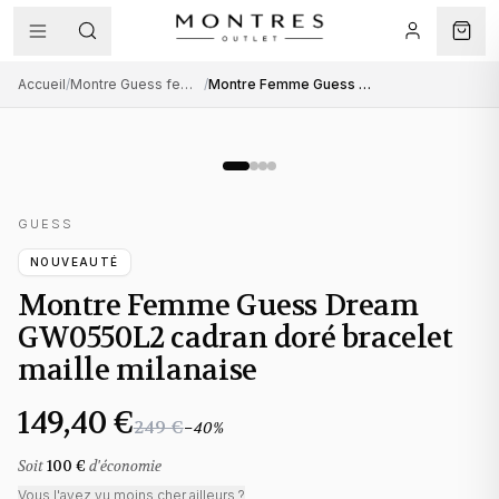
Accueil
/
Montre Guess femme
/
Montre Femme Guess Dream GW0550L2 cadran doré bracelet maille milanaise
GUESS
NOUVEAUTÉ
Montre Femme Guess Dream
GW0550L2 cadran doré bracelet
maille milanaise
149,40 €
249 €
−
40
%
Soit
100 €
d'économie
Vous l'avez vu moins cher ailleurs ?