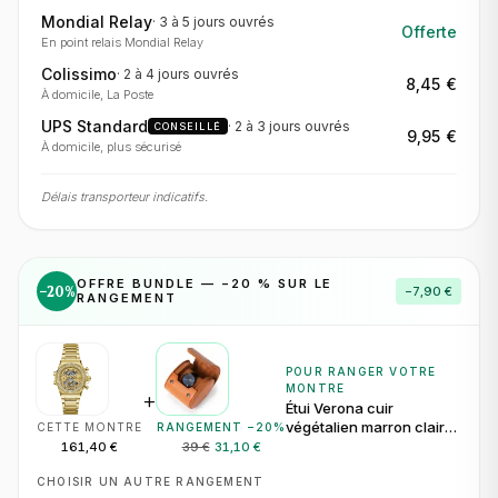
Mondial Relay
·
3 à 5 jours
ouvrés
Offerte
En point relais Mondial Relay
Colissimo
·
2 à 4 jours
ouvrés
8,45 €
À domicile, La Poste
UPS Standard
·
2 à 3 jours
ouvrés
CONSEILLÉ
9,95 €
À domicile, plus sécurisé
Délais transporteur indicatifs.
OFFRE BUNDLE — −
20
% SUR LE
−
20
%
−
7,90 €
RANGEMENT
POUR RANGER VOTRE
MONTRE
+
Étui Verona cuir
végétalien marron clair
CETTE MONTRE
RANGEMENT −
20
%
pour 1 montre
161,40 €
39 €
31,10 €
CHOISIR UN AUTRE RANGEMENT