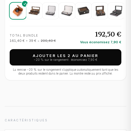
192,50 €
TOTAL BUNDLE
161,40 €
+
39 €
=
200,40 €
Vous économisez
7,90 €
AJOUTER LES 2 AU PANIER
−
20
% sur le rangement : économisez
7,90 €
La remise −
20
% sur le rangement s'applique automatiquement tant que les
deux produits restent dans le panier. La montre reste au prix affiché.
CARACTÉRISTIQUES