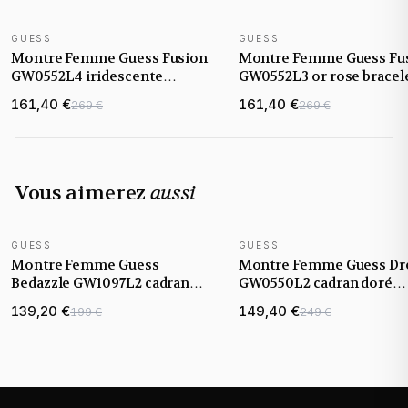
GUESS
GUESS
NOUVEAUTÉ
NOUVEAUTÉ
Montre Femme Guess Fusion
Montre Femme Guess Fu
GW0552L4 iridescente
GW0552L3 or rose bracel
bracelet maillons acier
maillons acier
161,40 €
161,40 €
269 €
269 €
Vous aimerez
aussi
GUESS
GUESS
NOUVEAUTÉ
NOUVEAUTÉ
Montre Femme Guess
Montre Femme Guess D
Bedazzle GW1097L2 cadran
GW0550L2 cadran doré
champagne doré bracelet
bracelet maille milanaise
139,20 €
149,40 €
199 €
249 €
acier