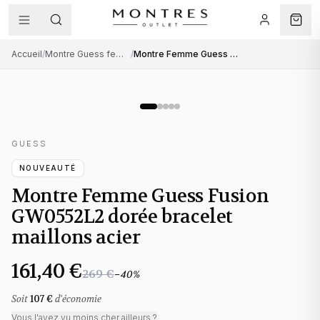
Accueil
/
Montre Guess femme
/
Montre Femme Guess Fusion GW0552L2 dorée bracelet maillons acier
GUESS
NOUVEAUTÉ
Montre Femme Guess Fusion
GW0552L2 dorée bracelet
maillons acier
161,40 €
269 €
−
40
%
Soit
107 €
d'économie
Vous l'avez vu moins cher ailleurs ?