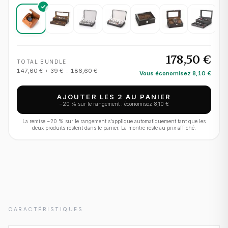
178,50 €
TOTAL BUNDLE
147,60 €
+
39 €
=
186,60 €
Vous économisez
8,10 €
AJOUTER LES 2 AU PANIER
−
20
% sur le rangement : économisez
8,10 €
La remise −
20
% sur le rangement s'applique automatiquement tant que les
deux produits restent dans le panier. La montre reste au prix affiché.
CARACTÉRISTIQUES