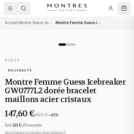
Accueil
/
Montre Guess femme
/
Montre Femme Guess Icebreaker GW0777L2 dorée bracelet maillons acier cristaux
GUESS
NOUVEAUTÉ
Montre Femme Guess Icebreaker
GW0777L2 dorée bracelet
maillons acier cristaux
147,60 €
269 €
−
45
%
Soit
121 €
d'économie
Vous l'avez vu moins cher ailleurs ?