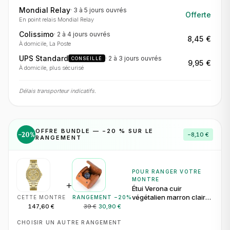
Mondial Relay
·
3 à 5 jours
ouvrés
Offerte
En point relais Mondial Relay
Colissimo
·
2 à 4 jours
ouvrés
8,45 €
À domicile, La Poste
UPS Standard
·
2 à 3 jours
ouvrés
CONSEILLÉ
9,95 €
À domicile, plus sécurisé
Délais transporteur indicatifs.
OFFRE BUNDLE — −
20
% SUR LE
−
20
%
−
8,10 €
RANGEMENT
POUR RANGER VOTRE
MONTRE
+
Étui Verona cuir
végétalien marron clair
CETTE MONTRE
RANGEMENT −
20
%
pour 1 montre
147,60 €
39 €
30,90 €
CHOISIR UN AUTRE RANGEMENT