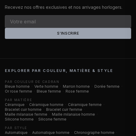
Recevez nos offres exclusives et nos arrivages horlogers.
S'INSCRIRE
EXPLORER PAR COULEUR, MATIÈRE & STYLE
PAR COULEUR DE CADRAN
Bleue homme
·
Verte homme
·
Marron homme
·
Dorée femme
·
Or rose femme
·
Bleue femme
·
Rose femme
PAR MATIÈRE
Céramique
·
Céramique homme
·
Céramique femme
·
Bracelet cuir homme
·
Bracelet cuir femme
·
Maille milanaise femme
·
Maille milanaise homme
·
Silicone homme
·
Silicone femme
PAR STYLE
Automatique
·
Automatique homme
·
Chronographe homme
·