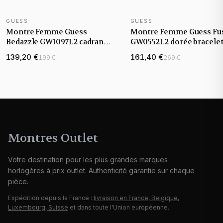
GUESS
GUESS
NOUVEAUTÉ
NOUVEAUTÉ
Montre Femme Guess
Montre Femme Guess Fu
Bedazzle GW1097L2 cadran
GW0552L2 dorée bracele
champagne doré bracelet
maillons acier
139,20 €
161,40 €
199 €
269 €
acier
Montres Outlet
Votre destination pour les plus grandes marques
horlogères à prix outlet. Authenticité garantie sur chaque
pièce.
Expédition depuis la France :
livraison en France, Belgique,
Luxembourg, Suisse
et dans toute l'Union européenne.