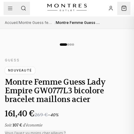
Accueil
/
Montre Guess femme
/
Montre Femme Guess Lady Empire GW0777L3 bicolore bracelet maillons acier
GUESS
NOUVEAUTÉ
Montre Femme Guess Lady
Empire GW0777L3 bicolore
bracelet maillons acier
161,40 €
269 €
−
40
%
Soit
107 €
d'économie
Vous l'avez vu moins cher ailleurs ?