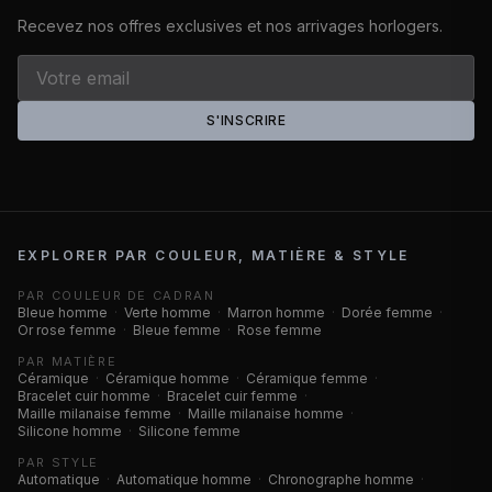
Recevez nos offres exclusives et nos arrivages horlogers.
S'INSCRIRE
EXPLORER PAR COULEUR, MATIÈRE & STYLE
PAR COULEUR DE CADRAN
Bleue homme
·
Verte homme
·
Marron homme
·
Dorée femme
·
Or rose femme
·
Bleue femme
·
Rose femme
PAR MATIÈRE
Céramique
·
Céramique homme
·
Céramique femme
·
Bracelet cuir homme
·
Bracelet cuir femme
·
Maille milanaise femme
·
Maille milanaise homme
·
Silicone homme
·
Silicone femme
PAR STYLE
Automatique
·
Automatique homme
·
Chronographe homme
·