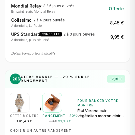
Mondial Relay
·
3 à 5 jours
ouvrés
Offerte
En point relais Mondial Relay
Colissimo
·
2 à 4 jours
ouvrés
8,45 €
À domicile, La Poste
UPS Standard
·
2 à 3 jours
ouvrés
CONSEILLÉ
9,95 €
À domicile, plus sécurisé
Délais transporteur indicatifs.
OFFRE BUNDLE — −
20
% SUR LE
−
20
%
−
7,90 €
RANGEMENT
POUR RANGER VOTRE
MONTRE
+
Étui Verona cuir
végétalien marron clair
CETTE MONTRE
RANGEMENT −
20
%
pour 1 montre
161,40 €
39 €
31,10 €
CHOISIR UN AUTRE RANGEMENT