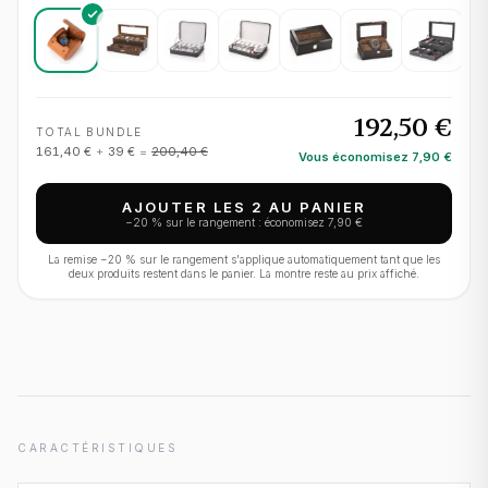
192,50 €
TOTAL BUNDLE
161,40 €
+
39 €
=
200,40 €
Vous économisez
7,90 €
AJOUTER LES 2 AU PANIER
−
20
% sur le rangement : économisez
7,90 €
La remise −
20
% sur le rangement s'applique automatiquement tant que les
deux produits restent dans le panier. La montre reste au prix affiché.
CARACTÉRISTIQUES