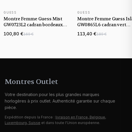
GUESS
GUESS
NOUVEAUTÉ
NOUVEAUTÉ
Montre Femme Guess Mist
Montre Femme Guess Isl
GW0723L2 cadran bordeaux
GW0865L6 cadran vert
bracelet acier
bracelet acier
100,80 €
113,40 €
169 €
189 €
Montres Outlet
Votre destination pour les plus grandes marques
horlogères à prix outlet. Authenticité garantie sur chaque
pièce.
Expédition depuis la France :
livraison en France, Belgique,
Luxembourg, Suisse
et dans toute l'Union européenne.