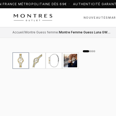
 FRANCE MÉTROPOLITAINE DÈS 69€ · AUTHENTICITÉ GARANT
NOUVEAUTÉS
MAR
Accueil
/
Montre Guess femme
/
Montre Femme Guess Luna GW0308L6 cadran argenté bracelet acier