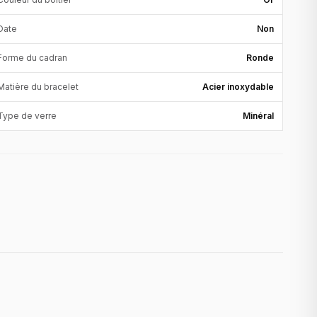
Date
Non
Forme du cadran
Ronde
Matière du bracelet
Acier inoxydable
Type de verre
Minéral