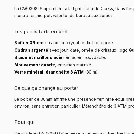
La GW0308L6 appartient à la ligne Luna de Guess, dans l'es
montre femme polyvalente, du bureau aux sorties.
Les points forts en bref
Boîtier 36mm
en acier inoxydable, finition dorée.
Cadran argenté
avec jour, date, ornée de cristaux, logo G
Bracelet maillons acier
en acier inoxydable.
Mouvement quartz
, entretien maîtrisé.
Verre minéral
,
étanchéité 3 ATM
(30 m).
Ce que ça change au porter
Le boîtier de 36mm affirme une présence féminine équilibrée
environ, sans entretien particulier. L'étanchéité de 3 ATM pr
Pour qui
Ce modèle GW0308L6 s'adresse à celles qui cherchent une m