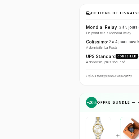
OPTIONS DE LIVRAIS
Mondial Relay
·
3 à 5 jours
En point relais Mondial Relay
Colissimo
·
2 à 4 jours
ouvré
À domicile, La Poste
UPS Standard
CONSEILLÉ
À domicile, plus sécurisé
Délais transporteur indicatifs.
−
20
%
OFFRE BUNDLE — 
+