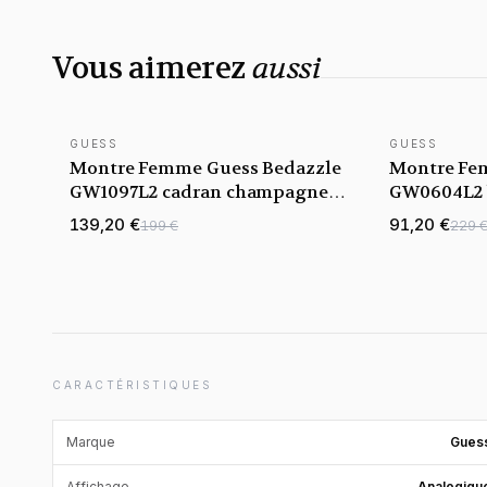
Vous aimerez
aussi
GUESS
GUESS
NOUVEAUTÉ
Montre Femme Guess Bedazzle
Montre Fem
GW1097L2 cadran champagne
GW0604L2 b
doré bracelet acier
cadran sque
139,20 €
91,20 €
199 €
229 
multifonct
CARACTÉRISTIQUES
Marque
Gues
Affichage
Analogiqu