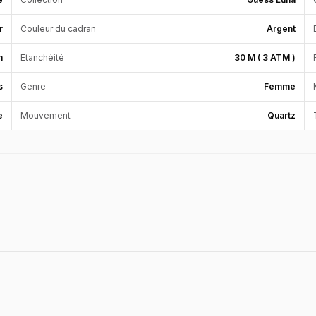
r
Couleur du cadran
Argent
m
Etanchéité
30 M ( 3 ATM )
s
Genre
Femme
e
Mouvement
Quartz