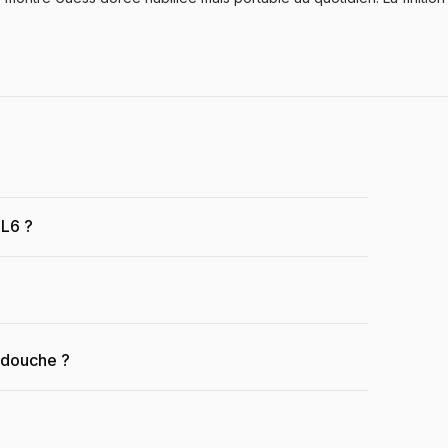
8L6 ?
a douche ?