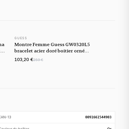
GUESS
na
Montre Femme Guess GW0320L5
t
bracelet acier doré boitier orné
de strass
103,20 €
259 €
EAN-13
0091661544903
Couleur du boîtier
Or