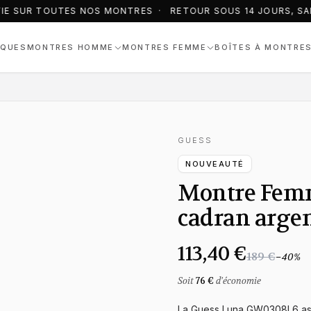
IE SUR TOUTES NOS MONTRES · RETOUR SOUS 14 JOURS, SAN
QUES
MONTRES HOMME
MONTRES FEMME
BOÎTES À MONTRE
GUESS
NOUVEAUTÉ
Montre Fem
cadran argen
113,40 €
189 €
−
40
%
Soit
76 €
d'économie
La Guess Luna GW0308L6 asso