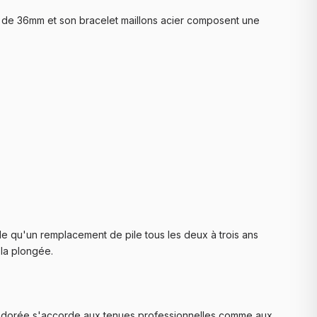
e de 36mm et son bracelet maillons acier composent une
e qu'un remplacement de pile tous les deux à trois ans
 la plongée.
on dorée s'accorde aux tenues professionnelles comme aux