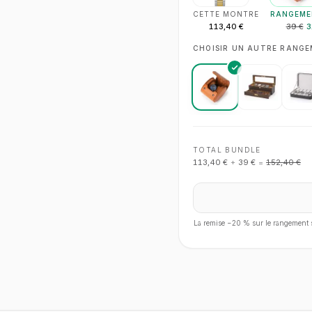
CETTE MONTRE
RANGEME
113,40 €
39 €
3
CHOISIR UN AUTRE RANG
TOTAL BUNDLE
113,40 €
+
39 €
=
152,40 €
La remise −
20
% sur le rangement s'