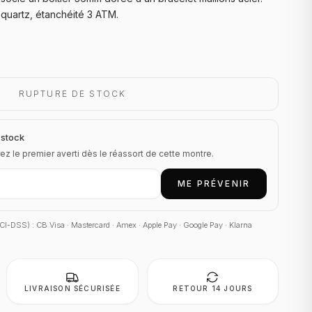
uartz, étanchéité 3 ATM.
RUPTURE DE STOCK
 stock
ez le premier averti dès le réassort de cette montre.
ME PRÉVENIR
 PCI-DSS) : CB Visa · Mastercard · Amex · Apple Pay · Google Pay · Klarna
LIVRAISON SÉCURISÉE
RETOUR 14 JOURS