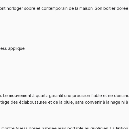
prit horloger sobre et contemporain de la maison. Son boîtier doré
uess appliqué.
. Le mouvement à quartz garantit une précision fiable et ne demand
otège des éclaboussures et de la pluie, sans convenir à la nage ni à
ontre Guess dorée habillée mais portable au quotidien. La finiti