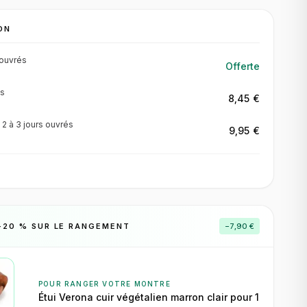
ON
ouvrés
Offerte
s
8,45 €
·
2 à 3 jours
ouvrés
9,95 €
−
20
% SUR LE RANGEMENT
−
7,90 €
POUR RANGER VOTRE MONTRE
Étui Verona cuir végétalien marron clair pour 1