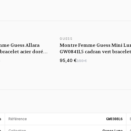
GUESS
NOUVEAUTÉ
me Guess Allara
Montre Femme Guess Mini Lu
racelet acier doré
GW0841L5 cadran vert bracele
lette cristaux
acier
95,40 €
€
159 €
ions
s
Référence
GW0308L6
e
Collection
Guess Luna