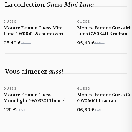
La collection
Guess Mini Luna
GUESS
GUESS
NOUVEAUTÉ
NOUVEAUTÉ
Montre Femme Guess Mini
Montre Femme Guess Mi
Luna GW0841L5 cadran vert
Luna GW0841L3 cadran
bracelet acier
argenté bracelet acier
95,40 €
95,40 €
159 €
159 €
Vous aimerez
aussi
GUESS
GUESS
NOUVEAUTÉ
Montre Femme Guess
Montre Femme Guess Cu
Moonlight GW0320L1 bracelet
GW0606L1 cadran
argent en acier boitier orné de
monogramme G bracele
129 €
96,60 €
215 €
149 €
strass
acier argenté