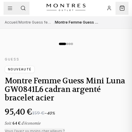
Accueil
/
Montre Guess femme
/
Montre Femme Guess Mini Luna GW0841L6 cadran argenté bracelet acier
GUESS
NOUVEAUTÉ
Montre Femme Guess Mini Luna
GW0841L6 cadran argenté
bracelet acier
95,40 €
159 €
−
40
%
Soit
64 €
d'économie
Vous l'avez vu moins cher ailleurs ?