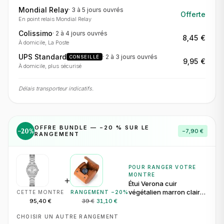
Mondial Relay
·
3 à 5 jours
ouvrés
Offerte
En point relais Mondial Relay
Colissimo
·
2 à 4 jours
ouvrés
8,45 €
À domicile, La Poste
UPS Standard
·
2 à 3 jours
ouvrés
CONSEILLÉ
9,95 €
À domicile, plus sécurisé
Délais transporteur indicatifs.
OFFRE BUNDLE — −
20
% SUR LE
−
20
%
−
7,90 €
RANGEMENT
POUR RANGER VOTRE
MONTRE
+
Étui Verona cuir
végétalien marron clair
CETTE MONTRE
RANGEMENT −
20
%
pour 1 montre
95,40 €
39 €
31,10 €
CHOISIR UN AUTRE RANGEMENT