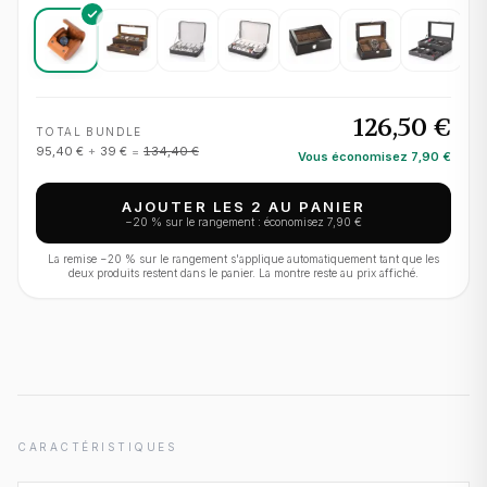
126,50 €
TOTAL BUNDLE
95,40 €
+
39 €
=
134,40 €
Vous économisez
7,90 €
AJOUTER LES 2 AU PANIER
−
20
% sur le rangement : économisez
7,90 €
La remise −
20
% sur le rangement s'applique automatiquement tant que les
deux produits restent dans le panier. La montre reste au prix affiché.
CARACTÉRISTIQUES