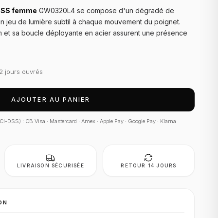
ESS femme
GW0320L4 se compose d'un dégradé de
 un jeu de lumière subtil à chaque mouvement du poignet.
m et sa boucle déployante en acier assurent une présence
2 jours ouvrés
AJOUTER AU PANIER
 PCI-DSS) : CB Visa · Mastercard · Amex · Apple Pay · Google Pay · Klarna
LIVRAISON SÉCURISÉE
RETOUR 14 JOURS
ON