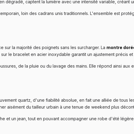
n dégradé, captent la lumière avec une intensité variable, créant un
temporain, loin des cadrans unis traditionnels. L'ensemble est proté
e sur la majorité des poignets sans les surcharger. La
montre dor
 le bracelet en acier inoxydable garantit un ajustement précis et un
ssures, de la pluie ou du lavage des mains. Elle répond ainsi aux 
ment quartz, d'une fiabilité absolue, en fait une alliée de tous les
onner aisément du tailleur urbain à une tenue de weekend plus décon
e et un jean, tout en pouvant accompagner une robe d'été légère. C