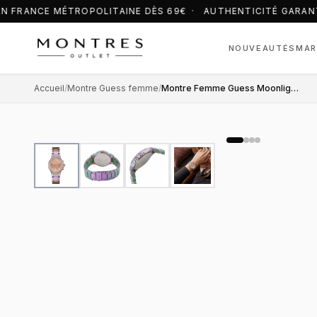
N FRANCE MÉTROPOLITAINE DÈS 69€ · AUTHENTICITÉ GARANT
NOUVEAUTÉS
MAR
Accueil
/
Montre Guess femme
/
Montre Femme Guess Moonlight GW0320L4 bracelet acier arc-en-ciel boitier orné de strass