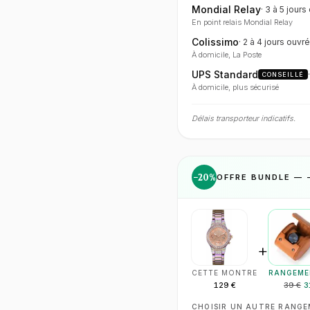
Mondial Relay
·
3 à 5 jours
En point relais Mondial Relay
Colissimo
·
2 à 4 jours
ouvré
À domicile, La Poste
UPS Standard
CONSEILLÉ
À domicile, plus sécurisé
Délais transporteur indicatifs.
−
20
%
OFFRE BUNDLE — 
+
CETTE MONTRE
RANGEME
129 €
39 €
3
CHOISIR UN AUTRE RANG