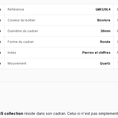
s
Référence
GW0320L4
e
Couleur du boîtier
Bicolore
e
Diamètre du cadran
36mm
e
Forme du cadran
Ronde
e
Index
Pierres et chiffres
e
Mouvement
Quartz
 collection
réside dans son cadran. Celui-ci n'est pas simplement