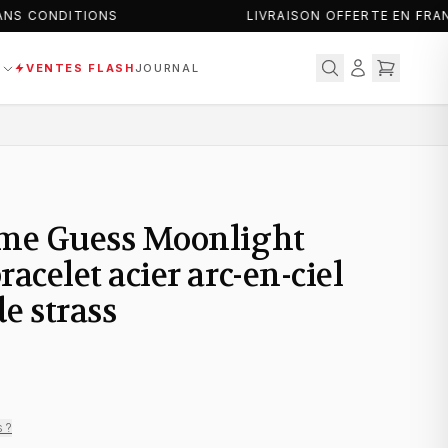
NS CONDITIONS
LIVRAISON OFFERTE EN FRAN
S
VENTES FLASH
JOURNAL
me Guess Moonlight
celet acier arc-en-ciel
de strass
s ?