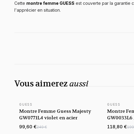
Cette
montre femme GUESS
est couverte par la garantie c
l'apprécier en situation.
Vous aimerez
aussi
GUESS
GUESS
Montre Femme Guess Majesty
Montre Fe
GW0771L4 violet en acier
GW0033L6 A
Cristaux
99,60 €
118,80 €
249 €
199