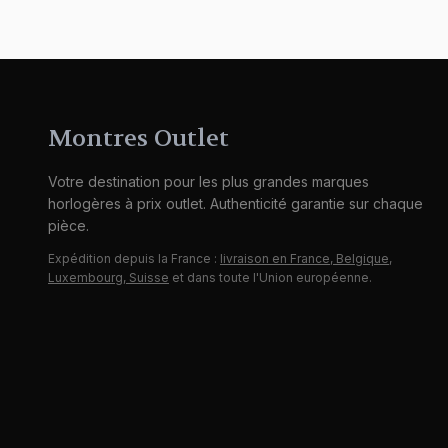
Montres Outlet
Votre destination pour les plus grandes marques
horlogères à prix outlet. Authenticité garantie sur chaque
pièce.
Expédition depuis la France :
livraison en France, Belgique,
Luxembourg, Suisse
et dans toute l'Union européenne.