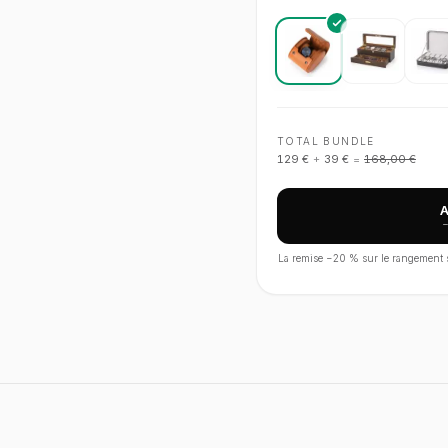
TOTAL BUNDLE
129 €
+
39 €
=
168,00 €
La remise −
20
% sur le rangement s'