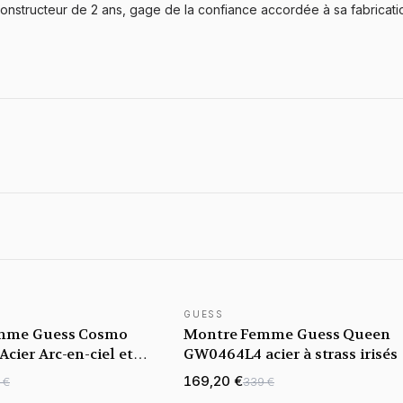
onstructeur de 2 ans, gage de la confiance accordée à sa fabrication
GUESS
mme Guess Cosmo
Montre Femme Guess Queen
cier Arc-en-ciel et
GW0464L4 acier à strass irisés
169,20 €
 €
339 €