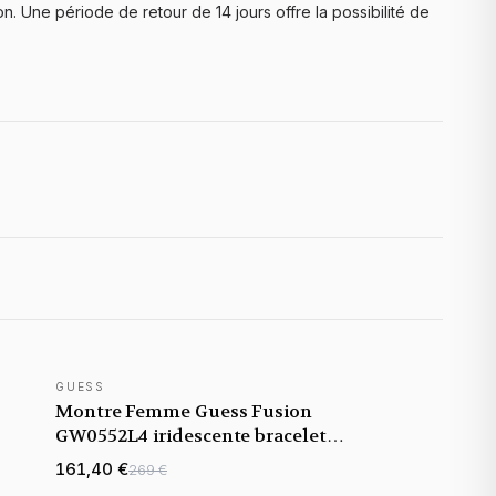
. Une période de retour de 14 jours offre la possibilité de
GUESS
NOUVEAUTÉ
Montre Femme Guess Fusion
GW0552L4 iridescente bracelet
maillons acier
161,40 €
269 €