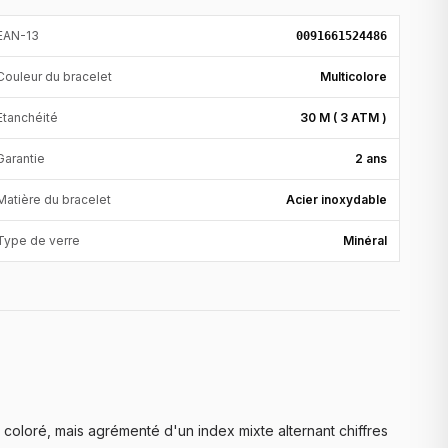
EAN-13
0091661524486
Couleur du bracelet
Multicolore
Etanchéité
30 M ( 3 ATM )
Garantie
2 ans
Matière du bracelet
Acier inoxydable
Type de verre
Minéral
 coloré, mais agrémenté d'un index mixte alternant chiffres