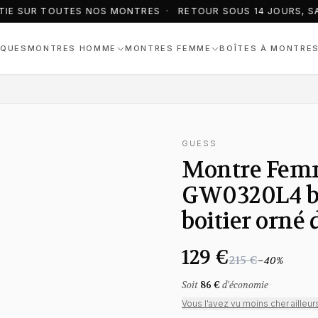
IE SUR TOUTES NOS MONTRES · RETOUR SOUS 14 JOURS, SA
QUES
MONTRES HOMME
MONTRES FEMME
BOÎTES À MONTRE
GUESS
Montre Fem
GW0320L4 bra
boitier orné 
129 €
215 €
−
40
%
Soit
86 €
d'économie
Vous l'avez vu moins cher ailleur