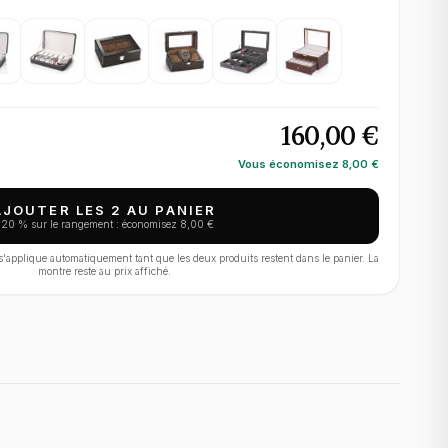
160,00 €
Vous économisez
8,00 €
AJOUTER LES 2 AU PANIER
−
20
% sur le rangement : économisez
8,00 €
applique automatiquement tant que les deux produits restent dans le panier. La
montre reste au prix affiché.