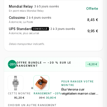
Mondial Relay
·
3 à 5 jours
ouvrés
Offerte
En point relais Mondial Relay
Colissimo
·
2 à 4 jours
ouvrés
8,45 €
À domicile, La Poste
UPS Standard
·
2 à 3 jours
ouvrés
CONSEILLÉ
9,95 €
À domicile, plus sécurisé
Délais transporteur indicatifs.
OFFRE BUNDLE — −
20
% SUR LE
−
20
%
−
8,20 €
RANGEMENT
POUR RANGER VOTRE
MONTRE
+
Étui Verona cuir
végétalien marron clair
CETTE MONTRE
RANGEMENT −
20
%
pour 1 montre
91,20 €
39 €
30,80 €
CHOISIR UN AUTRE RANGEMENT