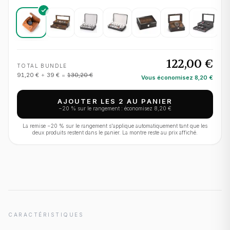
122,00 €
TOTAL BUNDLE
91,20 €
+
39 €
=
130,20 €
Vous économisez
8,20 €
AJOUTER LES 2 AU PANIER
−
20
% sur le rangement : économisez
8,20 €
La remise −
20
% sur le rangement s'applique automatiquement tant que les
deux produits restent dans le panier. La montre reste au prix affiché.
CARACTÉRISTIQUES