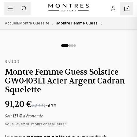
Accueil
/
Montre Guess femme
/
Montre Femme Guess Solstice GW0403L1 Acier Argent Cadran Squelette
GUESS
Montre Femme Guess Solstice
GW0403L1 Acier Argent Cadran
Squelette
91,20 €
229 €
−
60
%
Soit
137 €
d'économie
Vous l'avez vu moins cher ailleurs ?
Le cadran
montre squelette
révèle une partie du