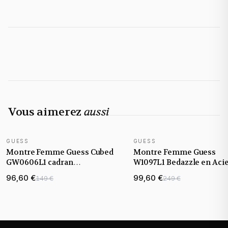
Vous aimerez
aussi
GUESS
GUESS
NOUVEAUTÉ
Montre Femme Guess Cubed
Montre Femme Guess
GW0606L1 cadran
W1097L1 Bedazzle en Aci
monogramme G bracelet
Inoxydable
96,60 €
99,60 €
149 €
249 €
acier argenté