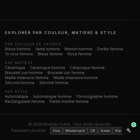
EXPLORER PAR COULEUR, MATIÈRE & STYLE
PAR COULEUR DE CADRAN
Bleue homme
·
Verte homme
·
Marron homme
·
Dorée femme
·
Or rose femme
·
Bleue femme
·
Rose femme
PAR MATIÈRE
Céramique
·
Céramique homme
·
Céramique femme
·
Bracelet cuir homme
·
Bracelet cuir femme
·
Maille milanaise femme
·
Maille milanaise homme
·
Silicone homme
·
Silicone femme
PAR STYLE
Automatique
·
Automatique homme
·
Chronographe homme
·
Rectangulaire femme
·
Petite montre femme
©
2026
Montres Outlet. Tous droits réservés.
Paiement sécurisé ·
Visa
Mastercard
CB
Amex
Klarna