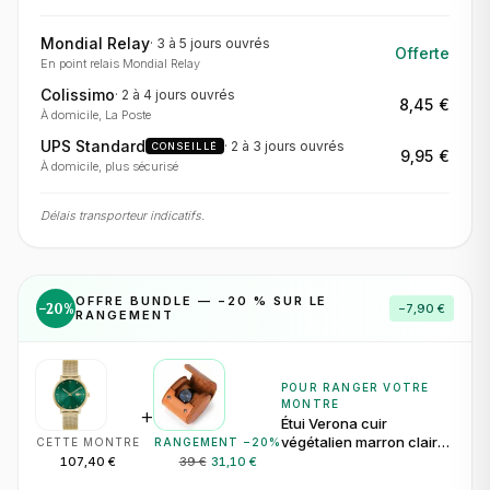
Mondial Relay
·
3 à 5 jours
ouvrés
Offerte
En point relais Mondial Relay
Colissimo
·
2 à 4 jours
ouvrés
8,45 €
À domicile, La Poste
UPS Standard
·
2 à 3 jours
ouvrés
CONSEILLÉ
9,95 €
À domicile, plus sécurisé
Délais transporteur indicatifs.
OFFRE BUNDLE — −
20
% SUR LE
−
20
%
−
7,90 €
RANGEMENT
POUR RANGER VOTRE
MONTRE
+
Étui Verona cuir
végétalien marron clair
CETTE MONTRE
RANGEMENT −
20
%
pour 1 montre
107,40 €
39 €
31,10 €