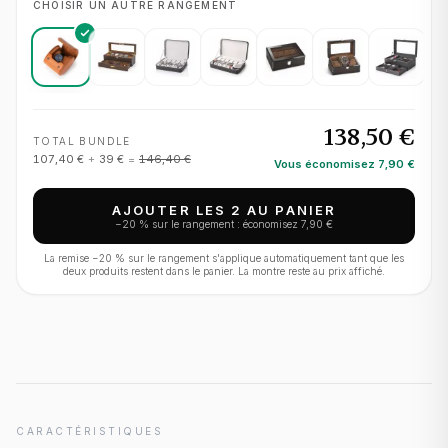
CHOISIR UN AUTRE RANGEMENT
138,50 €
TOTAL BUNDLE
107,40 €
+
39 €
=
146,40 €
Vous économisez
7,90 €
AJOUTER LES 2 AU PANIER
−
20
% sur le rangement : économisez
7,90 €
La remise −
20
% sur le rangement s'applique automatiquement tant que les
deux produits restent dans le panier. La montre reste au prix affiché.
CARACTÉRISTIQUES