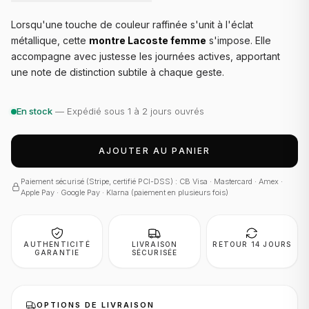
Lorsqu'une touche de couleur raffinée s'unit à l'éclat
métallique, cette
montre Lacoste femme
s'impose. Elle
accompagne avec justesse les journées actives, apportant
une note de distinction subtile à chaque geste.
En stock
— Expédié sous 1 à 2 jours ouvrés
AJOUTER AU PANIER
Paiement sécurisé (Stripe, certifié PCI-DSS) : CB Visa · Mastercard · Amex ·
Apple Pay · Google Pay · Klarna (paiement en plusieurs fois)
AUTHENTICITÉ
LIVRAISON
RETOUR 14 JOURS
GARANTIE
SÉCURISÉE
OPTIONS DE LIVRAISON