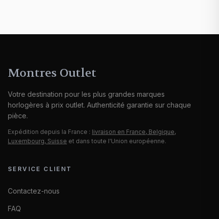
Montres Outlet
Votre destination pour les plus grandes marques
horlogères à prix outlet. Authenticité garantie sur chaque
pièce.
Expédition depuis la France :
livraison en France, Belgique,
Luxembourg, Suisse
et dans toute l'Union européenne.
SERVICE CLIENT
Contactez-nous
FAQ