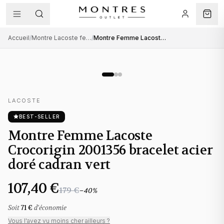
Accueil
/
Montre Lacoste femme
/
Montre Femme Lacoste Crocorigin 2001356 bracelet acier doré cadran vert
LACOSTE
BEST-SELLER
Montre Femme Lacoste
Crocorigin 2001356 bracelet acier
doré cadran vert
107,40 €
179 €
−
40
%
Soit
71 €
d'économie
Vous l'avez vu moins cher ailleurs ?