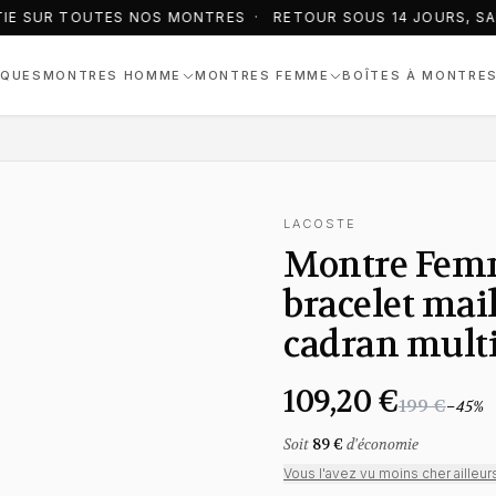
IE SUR TOUTES NOS MONTRES · RETOUR SOUS 14 JOURS, SAN
QUES
MONTRES HOMME
MONTRES FEMME
BOÎTES À MONTRE
LACOSTE
Montre Femm
bracelet mail
cadran mult
109,20 €
199 €
−
45
%
Soit
89 €
d'économie
Vous l'avez vu moins cher ailleur