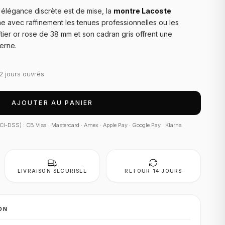
l'élégance discrète est de mise, la
montre Lacoste
avec raffinement les tenues professionnelles ou les
ier or rose de 38 mm et son cadran gris offrent une
erne.
2 jours ouvrés
AJOUTER AU PANIER
 PCI-DSS) : CB Visa · Mastercard · Amex · Apple Pay · Google Pay · Klarna
LIVRAISON SÉCURISÉE
RETOUR 14 JOURS
ON