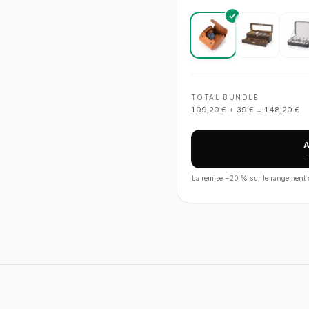
TOTAL BUNDLE
109,20 €
+
39 €
=
148,20 €
La remise −
20
% sur le rangement s'