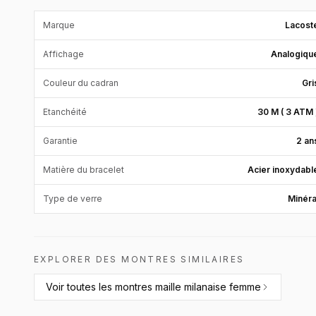
Marque
Lacost
Affichage
Analogiqu
Couleur du cadran
Gri
Etanchéité
30 M ( 3 ATM 
Garantie
2 an
Matière du bracelet
Acier inoxydabl
Type de verre
Minéra
EXPLORER DES MONTRES SIMILAIRES
Voir toutes les
montres maille milanaise femme