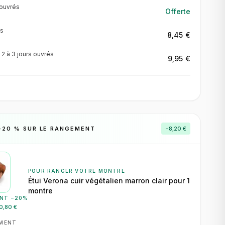
ouvrés
Offerte
s
8,45 €
·
2 à 3 jours
ouvrés
9,95 €
−
20
% SUR LE RANGEMENT
−
8,20 €
POUR RANGER VOTRE MONTRE
Étui Verona cuir végétalien marron clair pour 1
montre
NT −
20
%
0,80 €
EMENT