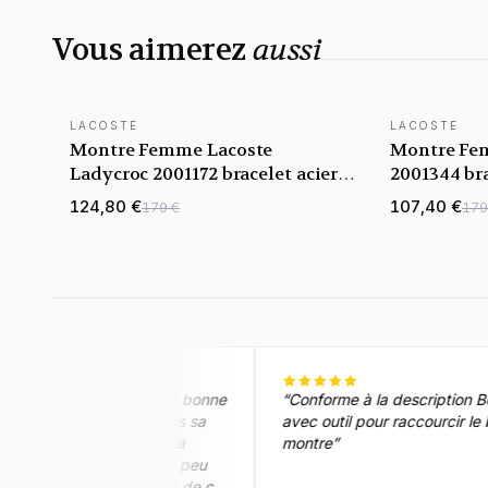
Vous aimerez
aussi
LACOSTE
LACOSTE
Montre Femme Lacoste
Montre Fe
Ladycroc 2001172 bracelet acier
2001344 bra
or rose
milanaise o
124,80 €
107,40 €
179 €
179
 la description de bonne
“
Conforme à la description Belle montre
ivraison rapide dans sa
avec outil pour raccourcir le bracele
oint négatif c'est la
montre
”
e dans un endroit un peu
 suis très satisfait de cet