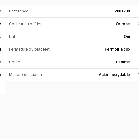
e
Référence
2001238
e
Couleur du boîtier
Or rose
s
Date
Oui
)
Fermeture du bracelet
Fermoir à clip
s
Genre
Femme
e
Matière du cadran
Acier inoxydable
l