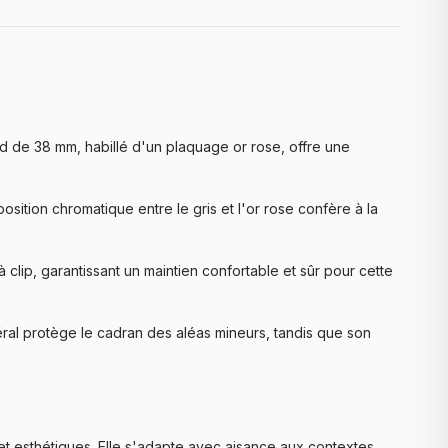
ond de 38 mm, habillé d'un plaquage or rose, offre une
sition chromatique entre le gris et l'or rose confère à la
à clip, garantissant un maintien confortable et sûr pour cette
éral protège le cadran des aléas mineurs, tandis que son
et esthétiques. Elle s'adapte avec aisance aux contextes