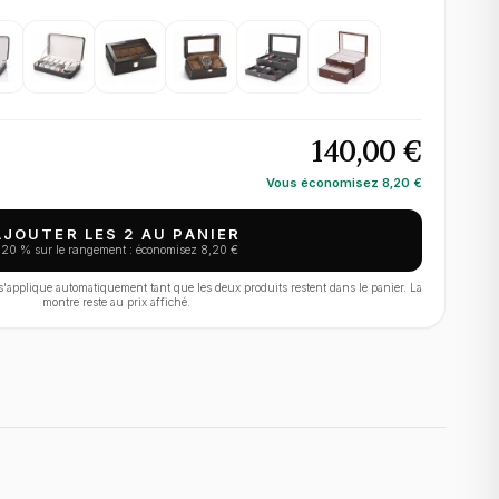
140,00 €
Vous économisez
8,20 €
AJOUTER LES 2 AU PANIER
−
20
% sur le rangement : économisez
8,20 €
applique automatiquement tant que les deux produits restent dans le panier. La
montre reste au prix affiché.