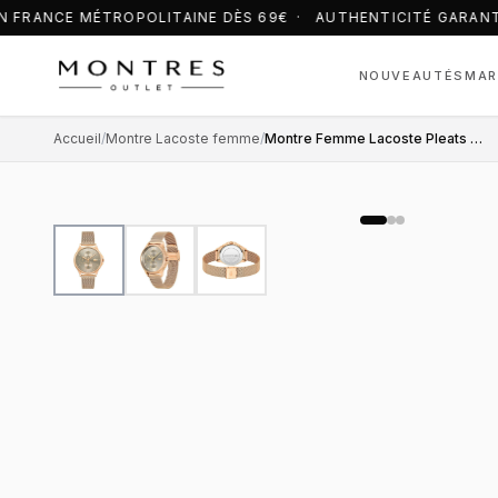
 FRANCE MÉTROPOLITAINE DÈS 69€ · AUTHENTICITÉ GARANT
NOUVEAUTÉS
MAR
Accueil
/
Montre Lacoste femme
/
Montre Femme Lacoste Pleats 2001238 bracelet maille milanaise or rose cadran multifonctions