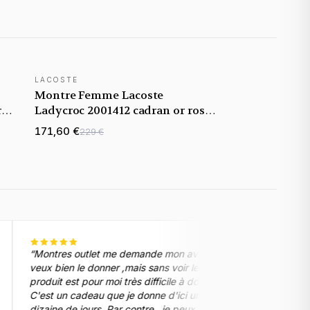
LACOSTE
NOUVEAUTÉ
Montre Femme Lacoste
r
Ladycroc 2001412 cadran or rose
bracelet acier
171,60 €
229 €
“
Montres outlet me demande mon avis . Je
“
La boite de la m
veux bien le donner ,mais sans voir le
des charnières 
produit est pour moi très difficile à donner.
(
”
C'est un cadeau que je donne d'ici une
dizaine de jours. Par contre , je peux noter