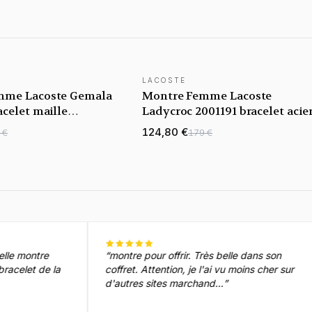
LACOSTE
mme Lacoste Gemala
Montre Femme Lacoste
celet maille
Ladycroc 2001191 bracelet acie
r rose
or rose cadran rouge
124,80 €
 €
179 €
“
montre pour offrir. Très belle dans son
t de la
coffret. Attention, je l'ai vu moins cher sur
d'autres sites marchand...
”