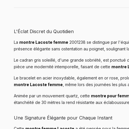
L'Éclat Discret du Quotidien
La
montre Lacoste femme
2001238 se distingue par l'équil
présence élégante sans ostentation au poignet, soulignant la
Le cadran gris soleillé, d'une grande sobriété, est ponctué d
pièce une modernité intemporelle, faisant de cette
montre 
Le bracelet en acier inoxydable, également en or rose, prolong
montre Lacoste femme
, même lors des journées les plus a
Animée par un mouvement quartz, cette
montre pour femm
étanchéité de 30 mètres la rend résistante aux éclaboussures
Une Signature Élégante pour Chaque Instant
Cette
montre femme Lacoste
a été pensée pour la femme 