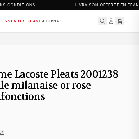
S CONDITIONS
LIVRAISON OFFERTE EN FRANC
S
VENTES FLASH
JOURNAL
e Lacoste Pleats 2001238
le milanaise or rose
ifonctions
s ?