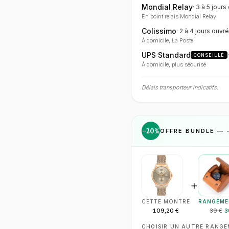
Mondial Relay
·
3 à 5 jours
En point relais Mondial Relay
Colissimo
·
2 à 4 jours
ouvré
À domicile, La Poste
UPS Standard
CONSEILLÉ
À domicile, plus sécurisé
Délais transporteur indicatifs.
−
20
%
OFFRE BUNDLE — 
+
CETTE MONTRE
RANGEME
109,20 €
39 €
3
CHOISIR UN AUTRE RANG