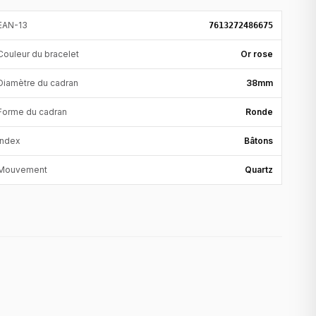
EAN-13
7613272486675
Couleur du bracelet
Or rose
Diamètre du cadran
38mm
Forme du cadran
Ronde
Index
Bâtons
Mouvement
Quartz