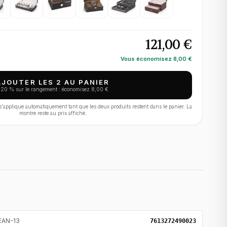
121,00 €
Vous économisez
8,00 €
AJOUTER LES 2 AU PANIER
−
20
% sur le rangement : économisez
8,00 €
applique automatiquement tant que les deux produits restent dans le panier. La
montre reste au prix affiché.
EAN-13
7613272490023