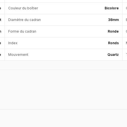
e
Couleur du boîtier
Bicolore
t
Diamètre du cadran
38mm
n
Forme du cadran
Ronde
e
Index
Ronds
e
Mouvement
Quartz