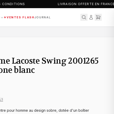
CONDITIONS
LIVRAISON OFFERTE EN FRANCE
S
VENTES FLASH
JOURNAL
e Lacoste Swing 2001265
cone blanc
s ?
tre pour homme au design sobre, dotée d'un boîtier