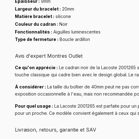
Épaisseur :
9mm
Largeur du bracelet :
20mm
Matière bracelet :
silicone
Couleur du cadran :
Noir
Fonctionnalités :
Aiguilles luminescentes
Type de fermeture :
Boucle ardillon
Avis d'expert Montres Outlet
Ce qu'on apprécie :
Le cadran noir de la Lacoste 2001265 se d
touche classique qui cadre bien avec le design global. Le rap
À considérer :
La taille du boîtier de 40mm peut ne pas conv
exposition occasionnelle à l'eau, mais non recommandée pou
Pour quel usage :
La Lacoste 2001265 est parfaite pour un p
pour un proche. Ce modèle convient également à ceux qui so
Livraison, retours, garantie et SAV