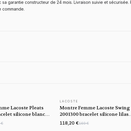
sa garantie constructeur de 24 mois. Livraison suivie et sécurisée. 
ue commande.
LACOSTE
me Lacoste Pleats
Montre Femme Lacoste Swing
celet silicone blanc
2001300 bracelet silicone lilas
tifonctions
cadran multifonctions
118,20 €
 €
169 €