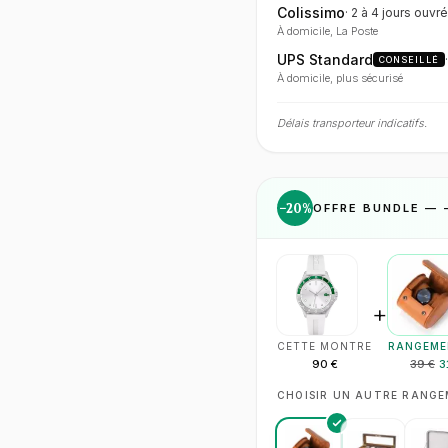
Colissimo
·
2 à 4 jours
ouvré
À domicile, La Poste
UPS Standard
CONSEILLÉ
À domicile, plus sécurisé
Délais transporteur indicatifs.
−
20
%
OFFRE BUNDLE — 
+
CETTE MONTRE
RANGEME
90 €
39 €
3
CHOISIR UN AUTRE RANG