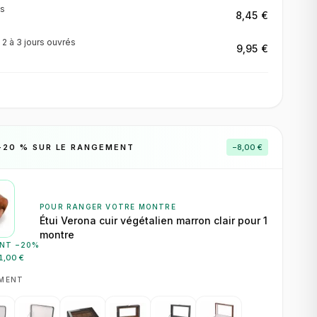
s
8,45 €
·
2 à 3 jours
ouvrés
9,95 €
−
20
% SUR LE RANGEMENT
−
8,00 €
POUR RANGER VOTRE MONTRE
Étui Verona cuir végétalien marron clair pour 1
montre
NT −
20
%
1,00 €
EMENT