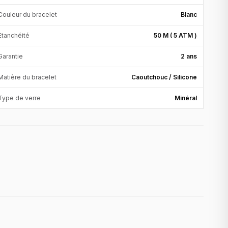
Couleur du bracelet
Blanc
Etanchéité
50 M ( 5 ATM )
Garantie
2 ans
Matière du bracelet
Caoutchouc / Silicone
Type de verre
Minéral