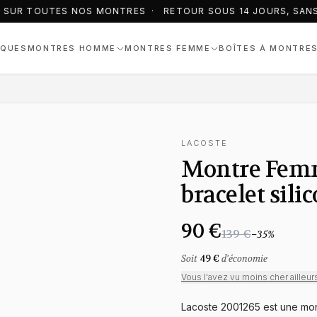
 SUR TOUTES NOS MONTRES · RETOUR SOUS 14 JOURS, SANS 
QUES
MONTRES HOMME
MONTRES FEMME
BOÎTES À MONTRE
LACOSTE
Montre Femm
bracelet sili
90 €
139 €
−
35
%
Soit
49 €
d'économie
Vous l'avez vu moins cher ailleur
Lacoste 2001265 est une mon