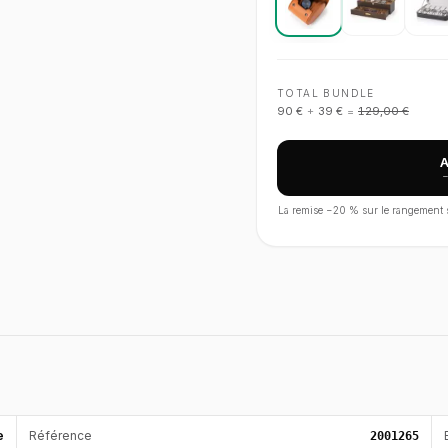
TOTAL BUNDLE
90 €
+
39 €
=
129,00 €
La remise −
20
% sur le rangement s'
e
Référence
2001265