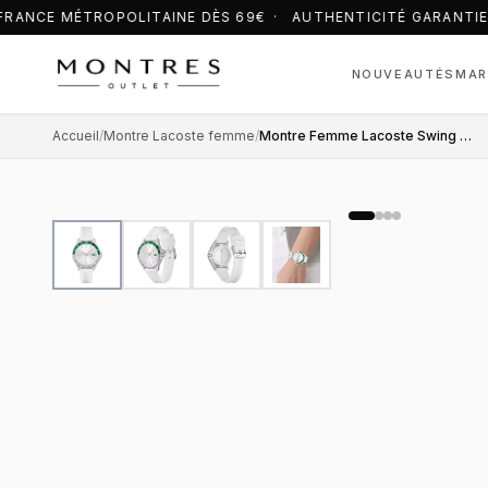
RANCE MÉTROPOLITAINE DÈS 69€ · AUTHENTICITÉ GARANTIE
NOUVEAUTÉS
MAR
Accueil
/
Montre Lacoste femme
/
Montre Femme Lacoste Swing 2001265 bracelet silicone blanc