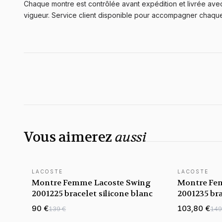
Chaque montre est contrôlée avant expédition et livrée avec 
vigueur. Service client disponible pour accompagner chaq
Vous aimerez
aussi
LACOSTE
LACOSTE
Montre Femme Lacoste Swing
Montre Fem
2001225 bracelet silicone blanc
2001235 bra
cadran mul
90 €
103,80 €
139 €
149