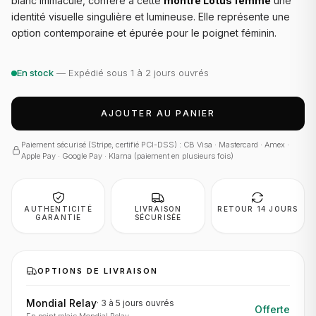
blanc immaculé, confère à cette
montre Lotus femme
une
identité visuelle singulière et lumineuse. Elle représente une
option contemporaine et épurée pour le poignet féminin.
En stock
— Expédié sous 1 à 2 jours ouvrés
AJOUTER AU PANIER
Paiement sécurisé (Stripe, certifié PCI-DSS) : CB Visa · Mastercard · Amex ·
Apple Pay · Google Pay · Klarna (paiement en plusieurs fois)
AUTHENTICITÉ
LIVRAISON
RETOUR 14 JOURS
GARANTIE
SÉCURISÉE
OPTIONS DE LIVRAISON
Mondial Relay
·
3 à 5 jours
ouvrés
Offerte