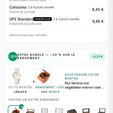
En point relais Mondial Relay
Colissimo
·
2 à 4 jours
ouvrés
8,45 €
À domicile, La Poste
UPS Standard
·
2 à 3 jours
ouvrés
CONSEILLÉ
9,95 €
À domicile, plus sécurisé
Délais transporteur indicatifs.
OFFRE BUNDLE — −
20
% SUR LE
−
20
%
−
8,10 €
RANGEMENT
POUR RANGER VOTRE
MONTRE
+
Étui Verona cuir
végétalien marron clair
CETTE MONTRE
RANGEMENT −
20
%
pour 1 montre
198,60 €
39 €
30,90 €
CHOISIR UN AUTRE RANGEMENT