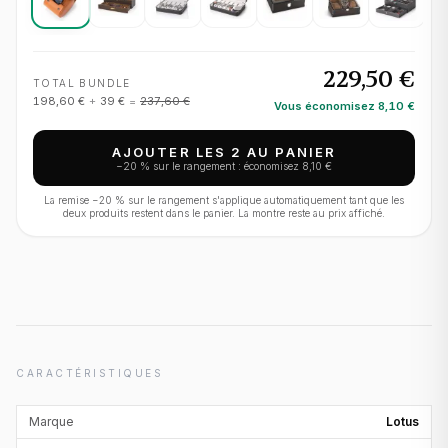
229,50 €
TOTAL BUNDLE
198,60 €
+
39 €
=
237,60 €
Vous économisez
8,10 €
AJOUTER LES 2 AU PANIER
−
20
% sur le rangement : économisez
8,10 €
La remise −
20
% sur le rangement s'applique automatiquement tant que les
deux produits restent dans le panier. La montre reste au prix affiché.
CARACTÉRISTIQUES
Marque
Lotus