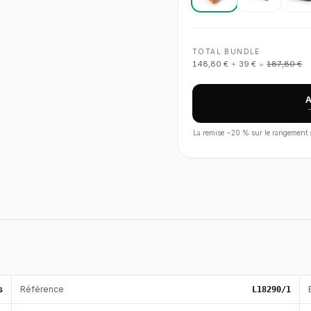
TOTAL BUNDLE
148,80 €
+
39 €
=
187,80 €
La remise −
20
% sur le rangement s'
s
Référence
L18290/1