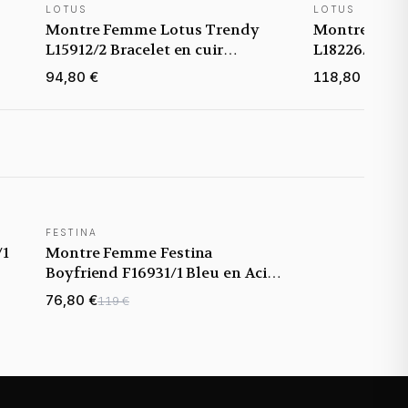
LOTUS
LOTUS
Montre Femme Lotus Trendy
Montre Femm
L15912/2 Bracelet en cuir
L18226/1 Brac
bicolore
94,80 €
118,80 €
FESTINA
/1
Montre Femme Festina
Boyfriend F16931/1 Bleu en Acier
Inoxydable
76,80 €
119 €