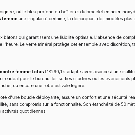
oignée, où le bleu profond du boîtier et du bracelet en acier inox
s femme
une singularité certaine, la démarquant des modèles plus 
 bâtons qui garantissent une lisibilité optimale. L'absence de compli
 de l'heure. Le verre minéral protège cet ensemble avec discrétion, 
montre femme Lotus
L18290/1 s'adapte avec aisance à une multitu
ire idéal pour le bureau, les sorties citadines ou les événements pl
lanche, ou encore une robe estivale légère.
doté d'une boucle déployante, assure un confort et une sécurité rem
btilité, sans compromis sur la fonctionnalité. Son étanchéité de 50 m
activités quotidiennes.