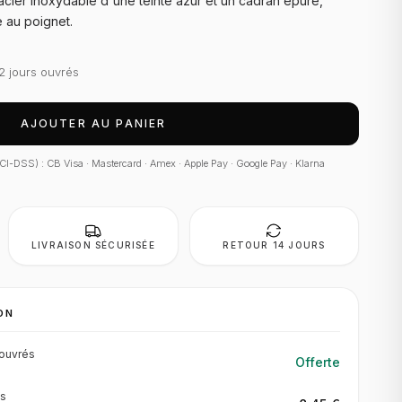
acier inoxydable d'une teinte azur et un cadran épuré,
e au poignet.
2 jours ouvrés
AJOUTER AU PANIER
 PCI-DSS) : CB Visa · Mastercard · Amex · Apple Pay · Google Pay · Klarna
LIVRAISON SÉCURISÉE
RETOUR 14 JOURS
ON
ouvrés
Offerte
s