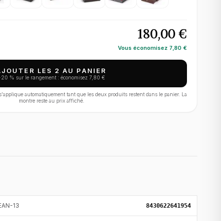
180,00 €
Vous économisez
7,80 €
AJOUTER LES 2 AU PANIER
−
20
% sur le rangement : économisez
7,80 €
applique automatiquement tant que les deux produits restent dans le panier. La
montre reste au prix affiché.
EAN-13
8430622641954