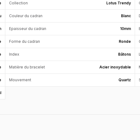
e
Collection
Lotus Trendy
u
Couleur du cadran
Blanc
m
Epaisseur du cadran
10mm
e
Forme du cadran
Ronde
e
Index
Bâtons
e
Matière du bracelet
Acier inoxydable
e
Mouvement
Quartz
l