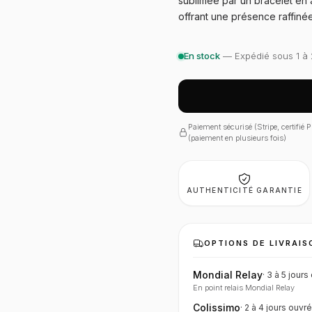
sublimée par un bracelet en 
offrant une présence raffiné
En stock
— Expédié sous 1 à 
Paiement sécurisé (Stripe, certifié
(paiement en plusieurs fois)
AUTHENTICITÉ GARANTIE
OPTIONS DE LIVRAIS
Mondial Relay
·
3 à 5 jours
En point relais Mondial Relay
Colissimo
·
2 à 4 jours
ouvré