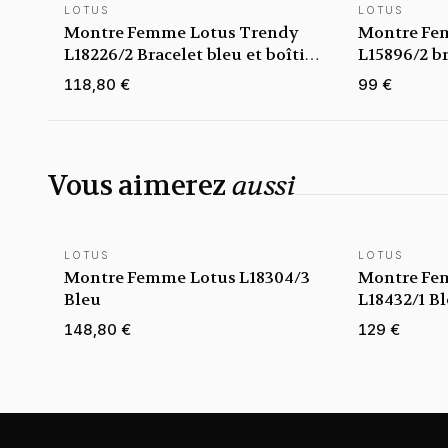
LOTUS
LOTUS
Montre Femme Lotus Trendy
Montre Fe
L18226/2 Bracelet bleu et boîtier
L15896/2 br
teinte or rose
bicolore
118,80 €
99 €
Vous aimerez
aussi
LOTUS
LOTUS
Montre Femme Lotus L18304/3
Montre Fe
Bleu
L18432/1 Bl
148,80 €
129 €