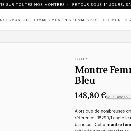
IE SUR TOUTES NOS MONTRES · RETOUR SOUS 14 JOURS, SAN
QUES
MONTRES HOMME
MONTRES FEMME
BOÎTES À MONTRE
LOTUS
Montre Femm
Bleu
148,80 €
Vous l'avez vu 
Alors que de nombreuses créa
référence L18290/1 capte le 
blanc pur. Cette
montre fe