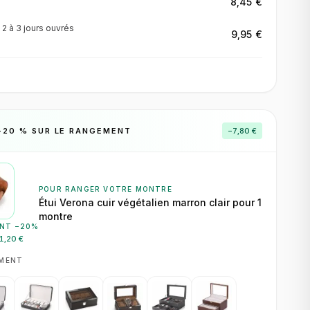
8,45 €
·
2 à 3 jours
ouvrés
9,95 €
−
20
% SUR LE RANGEMENT
−
7,80 €
POUR RANGER VOTRE MONTRE
Étui Verona cuir végétalien marron clair pour 1
montre
NT −
20
%
1,20 €
EMENT