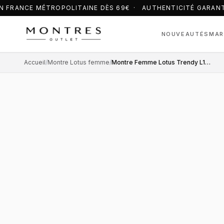
 FRANCE MÉTROPOLITAINE DÈS 69€ · AUTHENTICITÉ GARANT
NOUVEAUTÉS
MAR
Accueil
/
Montre Lotus femme
/
Montre Femme Lotus Trendy L18290/1 Bleu