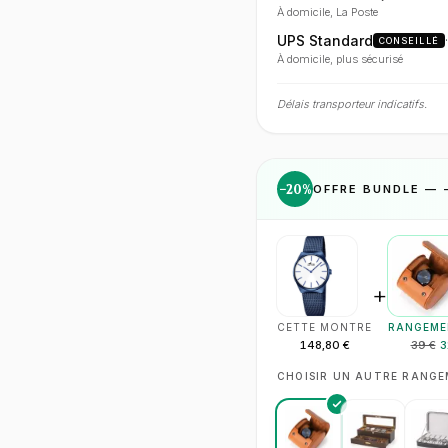
À domicile, La Poste
UPS Standard
CONSEILLÉ
À domicile, plus sécurisé
Délais transporteur indicatifs.
−
20
%
OFFRE BUNDLE — 
+
CETTE MONTRE
RANGEME
148,80 €
39 €
3
CHOISIR UN AUTRE RANG