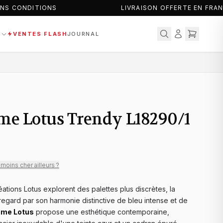
S CONDITIONS
LIVRAISON OFFERTE EN FRAN
S
VENTES FLASH
JOURNAL
e Lotus Trendy L18290/1
moins cher ailleurs ?
tions Lotus explorent des palettes plus discrètes, la
regard par son harmonie distinctive de bleu intense et de
mme Lotus
propose une esthétique contemporaine,