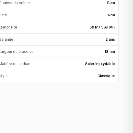
Couleur du boîtier
Bleu
Date
Non
Etanchéité
50 M ( 5 ATM )
Garantie
2 ans
Largeur du bracelet
18mm
Matière du cadran
Acier inoxydable
Style
Classique