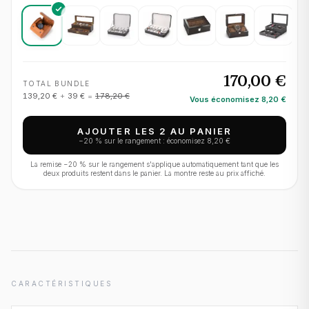
170,00 €
TOTAL BUNDLE
139,20 €
+
39 €
=
178,20 €
Vous économisez
8,20 €
AJOUTER LES 2 AU PANIER
−
20
% sur le rangement : économisez
8,20 €
La remise −
20
% sur le rangement s'applique automatiquement tant que les
deux produits restent dans le panier. La montre reste au prix affiché.
CARACTÉRISTIQUES