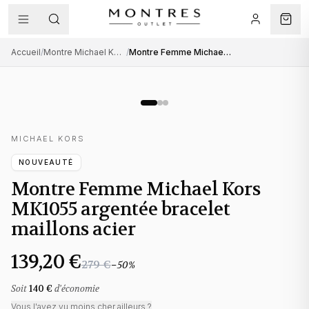
Accueil
/
Montre Michael Kors femme
/
Montre Femme Michael Kors MK1055 argentée bracelet maillons acier
MICHAEL KORS
NOUVEAUTÉ
Montre Femme Michael Kors
MK1055 argentée bracelet
maillons acier
139,20 €
279 €
−
50
%
Soit
140 €
d'économie
Vous l'avez vu moins cher ailleurs ?