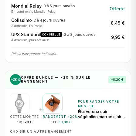
Mondial Relay
·
3 à 5 jours
ouvrés
Offerte
En point relais Mondial Relay
Colissimo
·
2 à 4 jours
ouvrés
8,45 €
À domicile, La Poste
UPS Standard
·
2 à 3 jours
ouvrés
CONSEILLÉ
9,95 €
À domicile, plus sécurisé
Délais transporteur indicatifs.
OFFRE BUNDLE — −
20
% SUR LE
−
20
%
−
8,20 €
RANGEMENT
POUR RANGER VOTRE
MONTRE
+
Étui Verona cuir
végétalien marron clair
CETTE MONTRE
RANGEMENT −
20
%
pour 1 montre
139,20 €
39 €
30,80 €
CHOISIR UN AUTRE RANGEMENT