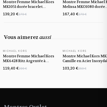
Montre Femme Michael Kors
Montre Femme Michael 
MK1051 dorée bracelet
Melissa MKO1080 dorée
maillons acier
bracelet maillons acier
139,20 €
167,40 €
279 €
279 €
Vous aimerez
aussi
MICHAEL KORS
MICHAEL KORS
Montre Femme Michael Kors
Montre Michael Kors MK
MK6428 Ritz Argentée à
Camille en Acier Inoxyda
Maillons
Bi-ton Argenté et Doré
119,40 €
103,20 €
299 €
259 €