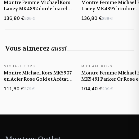
Montre Femme Michael Kors
Montre Femme Michael 
Laney MK4892 dorée bracelet
Laney MK4895 bicolore
maillons acier
bracelet maillons acier
136,80 €
136,80 €
229 €
229 €
Vous aimerez
aussi
MICHAEL KORS
MICHAEL KORS
Montre Michael Kors MK5907
Montre Femme Michael 
en Acier Rose Gold et Acétate
MK5491 Parker Or Rose e
Blanc
Cristaux
111,60 €
104,40 €
279 €
299 €