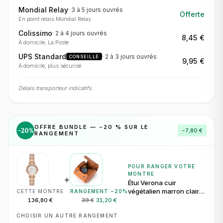
Mondial Relay
·
3 à 5 jours
ouvrés
Offerte
En point relais Mondial Relay
Colissimo
·
2 à 4 jours
ouvrés
8,45 €
À domicile, La Poste
UPS Standard
·
2 à 3 jours
ouvrés
CONSEILLÉ
9,95 €
À domicile, plus sécurisé
Délais transporteur indicatifs.
OFFRE BUNDLE — −
20
% SUR LE
−
20
%
−
7,80 €
RANGEMENT
POUR RANGER VOTRE
MONTRE
+
Étui Verona cuir
végétalien marron clair
CETTE MONTRE
RANGEMENT −
20
%
pour 1 montre
136,80 €
39 €
31,20 €
CHOISIR UN AUTRE RANGEMENT