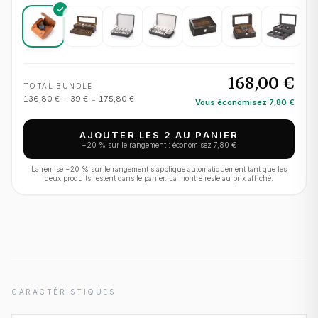
168,00 €
TOTAL BUNDLE
136,80 €
+
39 €
=
175,80 €
Vous économisez
7,80 €
AJOUTER LES 2 AU PANIER
−
20
% sur le rangement : économisez
7,80 €
La remise −
20
% sur le rangement s'applique automatiquement tant que les
deux produits restent dans le panier. La montre reste au prix affiché.
CARACTÉRISTIQUES