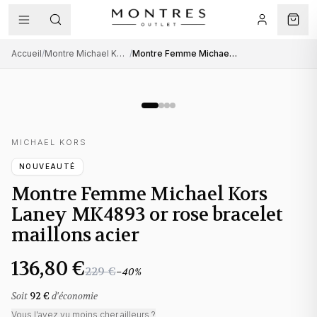
Accueil
/
Montre Michael Kors femme
/
Montre Femme Michael Kors Laney MK4893 or rose bracelet maillons acier
MICHAEL KORS
NOUVEAUTÉ
Montre Femme Michael Kors
Laney MK4893 or rose bracelet
maillons acier
136,80 €
229 €
−
40
%
Soit
92 €
d'économie
Vous l'avez vu moins cher ailleurs ?