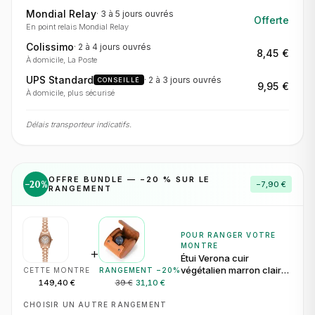
Mondial Relay
·
3 à 5 jours
ouvrés
Offerte
En point relais Mondial Relay
Colissimo
·
2 à 4 jours
ouvrés
8,45 €
À domicile, La Poste
UPS Standard
·
2 à 3 jours
ouvrés
CONSEILLÉ
9,95 €
À domicile, plus sécurisé
Délais transporteur indicatifs.
OFFRE BUNDLE — −
20
% SUR LE
−
20
%
−
7,90 €
RANGEMENT
POUR RANGER VOTRE
MONTRE
+
Étui Verona cuir
végétalien marron clair
CETTE MONTRE
RANGEMENT −
20
%
pour 1 montre
149,40 €
39 €
31,10 €
CHOISIR UN AUTRE RANGEMENT