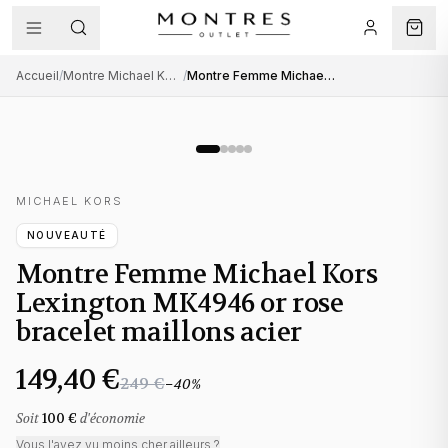
Accueil
/
Montre Michael Kors femme
/
Montre Femme Michael Kors Lexington MK4946 or rose bracelet maillons acier
MICHAEL KORS
NOUVEAUTÉ
Montre Femme Michael Kors
Lexington MK4946 or rose
bracelet maillons acier
149,40 €
249 €
−
40
%
Soit
100 €
d'économie
Vous l'avez vu moins cher ailleurs ?