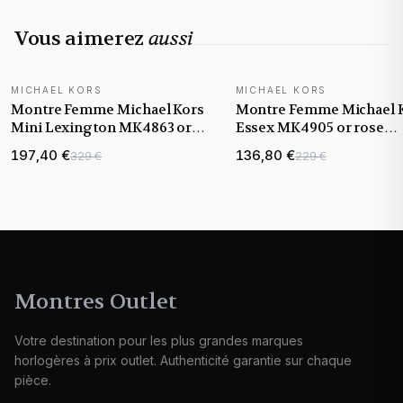
Vous aimerez
aussi
MICHAEL KORS
MICHAEL KORS
NOUVEAUTÉ
NOUVEAUTÉ
Montre Femme Michael Kors
Montre Femme Michael 
Mini Lexington MK4863 or
Essex MK4905 or rose
rose bracelet maillons acier
bracelet maillons acier
197,40 €
136,80 €
329 €
229 €
Montres Outlet
Votre destination pour les plus grandes marques
horlogères à prix outlet. Authenticité garantie sur chaque
pièce.