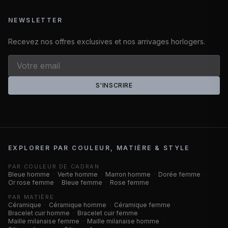
NEWSLETTER
Recevez nos offres exclusives et nos arrivages horlogers.
S'INSCRIRE
EXPLORER PAR COULEUR, MATIÈRE & STYLE
PAR COULEUR DE CADRAN
Bleue homme
·
Verte homme
·
Marron homme
·
Dorée femme
·
Or rose femme
·
Bleue femme
·
Rose femme
PAR MATIÈRE
Céramique
·
Céramique homme
·
Céramique femme
·
Bracelet cuir homme
·
Bracelet cuir femme
·
Maille milanaise femme
·
Maille milanaise homme
·