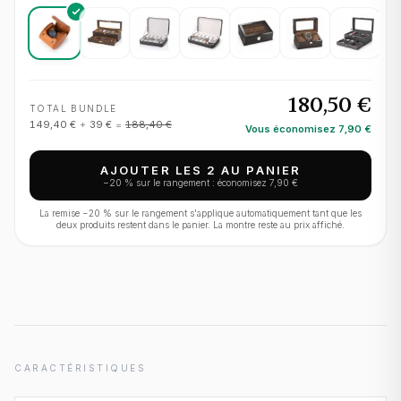
180,50 €
TOTAL BUNDLE
149,40 €
+
39 €
=
188,40 €
Vous économisez
7,90 €
AJOUTER LES 2 AU PANIER
−
20
% sur le rangement : économisez
7,90 €
La remise −
20
% sur le rangement s'applique automatiquement tant que les
deux produits restent dans le panier. La montre reste au prix affiché.
CARACTÉRISTIQUES