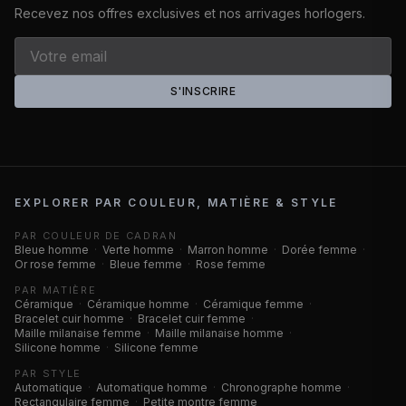
Recevez nos offres exclusives et nos arrivages horlogers.
S'INSCRIRE
EXPLORER PAR COULEUR, MATIÈRE & STYLE
PAR COULEUR DE CADRAN
Bleue homme
·
Verte homme
·
Marron homme
·
Dorée femme
·
Or rose femme
·
Bleue femme
·
Rose femme
PAR MATIÈRE
Céramique
·
Céramique homme
·
Céramique femme
·
Bracelet cuir homme
·
Bracelet cuir femme
·
Maille milanaise femme
·
Maille milanaise homme
·
Silicone homme
·
Silicone femme
PAR STYLE
Automatique
·
Automatique homme
·
Chronographe homme
·
Rectangulaire femme
·
Petite montre femme