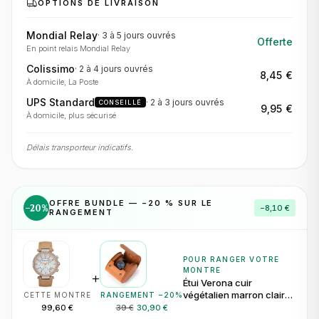
OPTIONS DE LIVRAISON
Mondial Relay
·
3 à 5 jours
ouvrés
Offerte
En point relais Mondial Relay
Colissimo
·
2 à 4 jours
ouvrés
8,45 €
À domicile, La Poste
UPS Standard
·
2 à 3 jours
ouvrés
CONSEILLÉ
9,95 €
À domicile, plus sécurisé
Délais transporteur indicatifs.
OFFRE BUNDLE — −
20
% SUR LE
−
20
%
−
8,10 €
RANGEMENT
POUR RANGER VOTRE
MONTRE
+
Étui Verona cuir
végétalien marron clair
CETTE MONTRE
RANGEMENT −
20
%
pour 1 montre
99,60 €
39 €
30,90 €