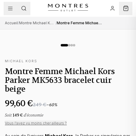
Accueil
/
Montre Michael Kors femme
/
Montre Femme Michael Kors Parker MK5633 bracelet cuir beige
MICHAEL KORS
Montre Femme Michael Kors
Parker MK5633 bracelet cuir
beige
99,60 €
249 €
−
60
%
Soit
149 €
d'économie
Vous l'avez vu moins cher ailleurs ?
Au sein de l’univers
Michael Kors
, la Parker se singularise par