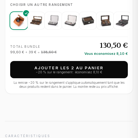
CHOISIR UN AUTRE RANGEMENT
130,50 €
TOTAL BUNDLE
99,60 €
+
39 €
=
138,60 €
Vous économisez
8,10 €
AJOUTER LES 2 AU PANIER
−
20
% sur le rangement : économisez
8,10 €
La remise −
20
% sur le rangement s'applique automatiquement tant que les
deux produits restent dans le panier. La montre reste au prix affiché.
CARACTÉRISTIQUES