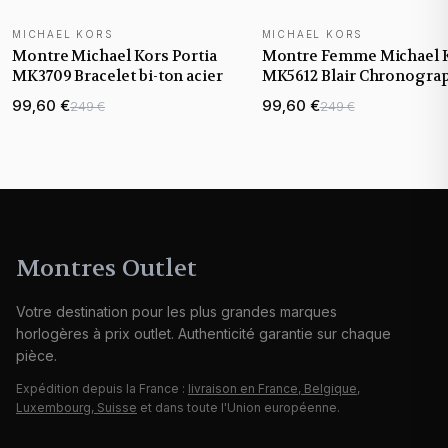
MICHAEL KORS
MICHAEL KORS
Montre Michael Kors Portia
Montre Femme Michael 
MK3709 Bracelet bi-ton acier
MK5612 Blair Chronogra
en Acier et Cristaux
99,60 €
99,60 €
249 €
249 €
Montres Outlet
Votre destination pour les plus grandes marques
horlogères à prix outlet. Authenticité garantie sur chaque
pièce.
Expédition depuis la France :
livraison en France, Belgique,
Luxembourg, Suisse
et dans toute l'Union européenne.