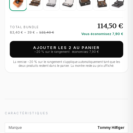
114,50 €
TOTAL BUNDLE
83,40 €
+
39 €
=
122,40 €
Vous économisez
7,90 €
AJOUTER LES 2 AU PANIER
−
20
% sur le rangement : économisez
7,90 €
La remise −
20
% sur le rangement s'applique automatiquement tant que les
deux produits restent dans le panier. La montre reste au prix affiché.
CARACTÉRISTIQUES
Marque
Tommy Hilfiger