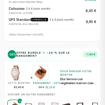
En point relais Mondial Relay
Colissimo
·
2 à 4 jours
ouvrés
8,45 €
À domicile, La Poste
UPS Standard
·
2 à 3 jours
ouvrés
CONSEILLÉ
9,95 €
À domicile, plus sécurisé
Délais transporteur indicatifs.
OFFRE BUNDLE — −
20
% SUR LE
−
20
%
−
7,90 €
RANGEMENT
POUR RANGER VOTRE
MONTRE
+
Étui Verona cuir
végétalien marron clair
CETTE MONTRE
RANGEMENT −
20
%
pour 1 montre
83,40 €
39 €
31,10 €
CHOISIR UN AUTRE RANGEMENT