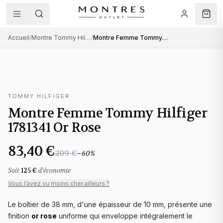
Accueil
/
Montre Tommy Hilfiger femme
/
Montre Femme Tommy Hilfiger 1781341 Or Rose
TOMMY HILFIGER
Montre Femme Tommy Hilfiger
1781341 Or Rose
83,40 €
209 €
−
60
%
Soit
125 €
d'économie
Vous l'avez vu moins cher ailleurs ?
Le boîtier de 38 mm, d'une épaisseur de 10 mm, présente une
finition
or rose
uniforme qui enveloppe intégralement le