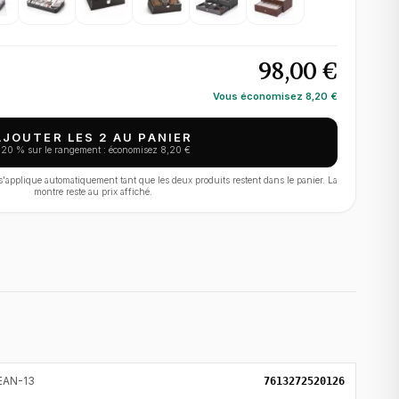
98,00 €
Vous économisez
8,20 €
AJOUTER LES 2 AU PANIER
−
20
% sur le rangement : économisez
8,20 €
applique automatiquement tant que les deux produits restent dans le panier. La
montre reste au prix affiché.
EAN-13
7613272520126