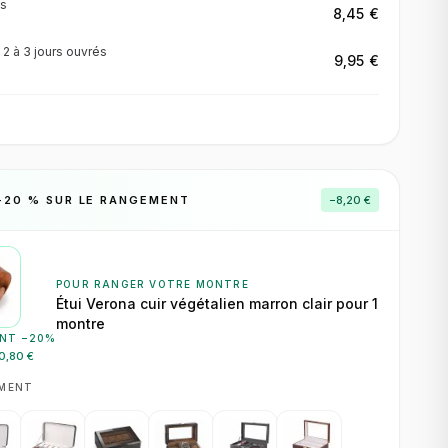
s
8,45 €
·
2 à 3 jours
ouvrés
9,95 €
−
20
% SUR LE RANGEMENT
−
8,20 €
POUR RANGER VOTRE MONTRE
Étui Verona cuir végétalien marron clair pour 1
montre
NT −
20
%
0,80 €
EMENT