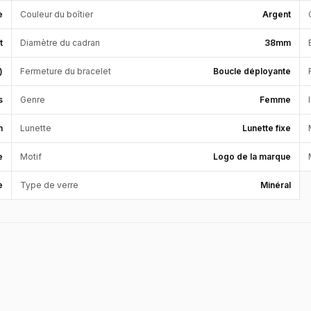
e
Couleur du boîtier
Argent
t
Diamètre du cadran
38mm
)
Fermeture du bracelet
Boucle déployante
s
Genre
Femme
m
Lunette
Lunette fixe
e
Motif
Logo de la marque
e
Type de verre
Minéral