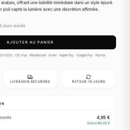
arabes, offrant une lisibilité immédiate dans un style épuré.
 poli capte la lumière avec une discrétion affirmée.
2 jours ouvrés
AJOUTER AU PANIER
 PCI-DSS) : CB Visa · Mastercard · Amex · Apple Pay · Google Pay · Klarna
LIVRAISON SÉCURISÉE
RETOUR 14 JOURS
ON
4,95 €
ouvrés
Gratuit dès
69
€