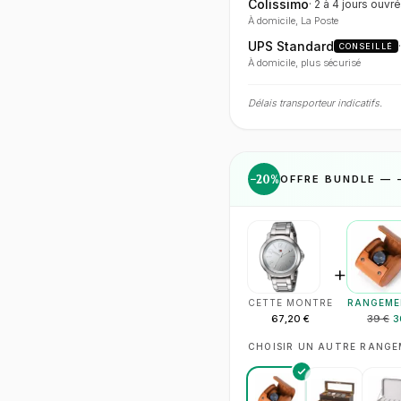
Colissimo
·
2 à 4 jours
ouvré
À domicile, La Poste
UPS Standard
CONSEILLÉ
À domicile, plus sécurisé
Délais transporteur indicatifs.
−
20
%
OFFRE BUNDLE — 
+
CETTE MONTRE
RANGEME
67,20 €
39 €
3
CHOISIR UN AUTRE RANG