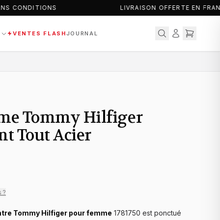
NS CONDITIONS
LIVRAISON OFFERTE EN FRAN
S
VENTES FLASH
JOURNAL
me Tommy Hilfiger
nt Tout Acier
s ?
tre Tommy Hilfiger pour femme
1781750 est ponctué