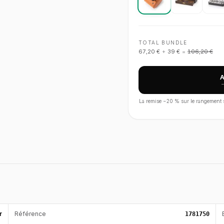
TOTAL BUNDLE
67,20 €
+
39 €
=
106,20 €
La remise −
20
% sur le rangement s'
r
Référence
1781750