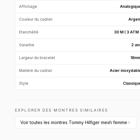
Affichage
Analogiqu
Couleur du cadran
Argen
Etanchéité
30 M ( 3 ATM 
Garantie
2 an
Largeur du bracelet
18m
Matière du cadran
Acier inoxydabl
Style
Classiqu
EXPLORER DES MONTRES SIMILAIRES
Voir toutes les
montres Tommy Hilfiger mesh femme