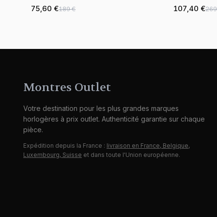
maille milanaise
75,60 €
107,40 €
189 €
269
Montres Outlet
Votre destination pour les plus grandes marques
horlogères à prix outlet. Authenticité garantie sur chaque
pièce.
Expédition depuis la France :
livraison en France, Belgique,
Luxembourg, Suisse
et dans toute l'Union européenne.