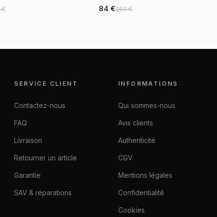
maille milanaise argenté
84 €
 €
169 €
SERVICE CLIENT
INFORMATIONS
Contactez-nous
Qui sommes-nous
FAQ
Avis clients
Livraison
Authenticité
Retourner un article
CGV
Garantie
Mentions légales
SAV & réparations
Confidentialité
Cookies