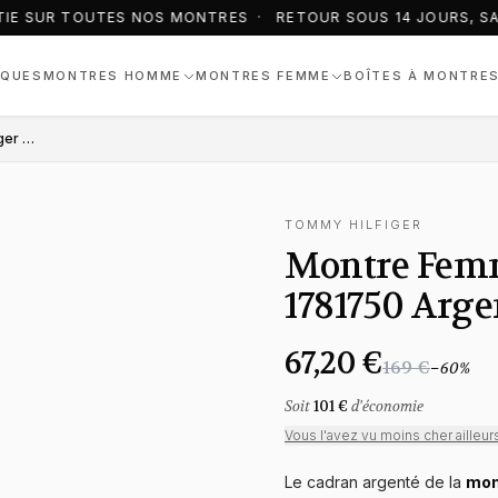
IE SUR TOUTES NOS MONTRES · RETOUR SOUS 14 JOURS, SA
QUES
MONTRES HOMME
MONTRES FEMME
BOÎTES À MONTRE
Montre Femme Tommy Hilfiger 1781750 Argent Tout Acier
TOMMY HILFIGER
Montre Fem
1781750 Arge
67,20 €
169 €
−
60
%
Soit
101 €
d'économie
Vous l'avez vu moins cher ailleur
Le cadran argenté de la
mon