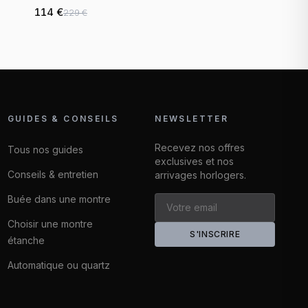
milanaise
114 €
229 €
GUIDES & CONSEILS
NEWSLETTER
Recevez nos offres
Tous nos guides
exclusives et nos
Conseils & entretien
arrivages horlogers.
Buée dans une montre
Choisir une montre
S'INSCRIRE
étanche
Automatique ou quartz