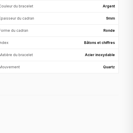
Couleur du bracelet
Argent
Epaisseur du cadran
9mm
Forme du cadran
Ronde
Index
Bâtons et chiffres
Matière du bracelet
Acier inoxydable
Mouvement
Quartz