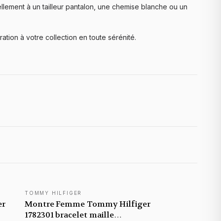
llement à un tailleur pantalon, une chemise blanche ou un
tion à votre collection en toute sérénité.
TOMMY HILFIGER
er
Montre Femme Tommy Hilfiger
1782301 bracelet maille