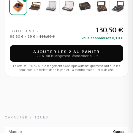
130,50 €
TOTAL BUNDLE
99,60 €
+
39 €
=
138,60 €
Vous économisez
8,10 €
AJOUTER LES 2 AU PANIER
−
20
% sur le rangement : économisez
8,10 €
La remise −
20
% sur le rangement s'applique automatiquement tant que les
deux produits restent dans le panier. La montre reste au prix affiché.
CARACTÉRISTIQUES
Marque
Guess