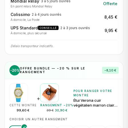
Mondial Relay
·
3 à 5 jours
ouvrés
Offerte
En point relais Mondial Relay
Colissimo
·
2 à 4 jours
ouvrés
8,45 €
À domicile, La Poste
UPS Standard
·
2 à 3 jours
ouvrés
CONSEILLÉ
9,95 €
À domicile, plus sécurisé
Délais transporteur indicatifs.
OFFRE BUNDLE — −
20
% SUR LE
−
20
%
−
8,10 €
RANGEMENT
POUR RANGER VOTRE
MONTRE
+
Étui Verona cuir
végétalien marron clair
CETTE MONTRE
RANGEMENT −
20
%
pour 1 montre
99,60 €
39 €
30,90 €
CHOISIR UN AUTRE RANGEMENT