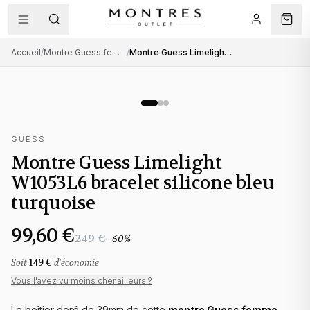
Accueil
/
Montre Guess femme
/
Montre Guess Limelight W1053L6 bracelet silicone bleu turquoise
GUESS
Montre Guess Limelight
W1053L6 bracelet silicone bleu
turquoise
99,60 €
249 €
−
60
%
Soit
149 €
d'économie
Vous l'avez vu moins cher ailleurs ?
Le boîtier doré de 39mm de cette
montre Guess femme