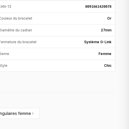
EAN-13
0091661420078
Couleur du bracelet
Or
Diamètre du cadran
27mm
Fermeture du bracelet
Système G-Link
Genre
Femme
Style
Chic
angulaires femme