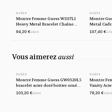
GUESS
GUESS
Montre Femme Guess W1117L1
Montre Gue
Heavy Metal Bracelet Chaîne
Metal Cadr
Acier Argenté
Chaine G-L
94,20 €
107,40 €
189 €
179
Vous aimerez
aussi
GUESS
GUESS
Montre Femme Guess GW0320L5
Montre Fe
bracelet acier doré boitier orné
Vanity Acie
de strass
103,20 €
79,20 €
259 €
199 