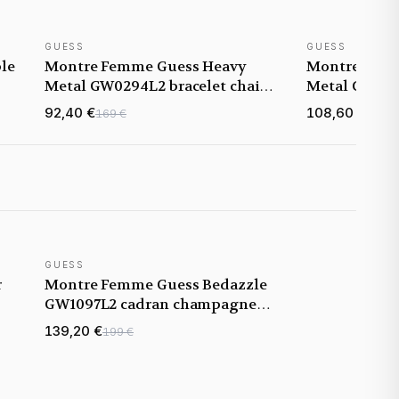
GUESS
GUESS
le
Montre Femme Guess Heavy
Montre Fem
Metal GW0294L2 bracelet chaine
Metal GW0294
en acier doré
en acier arge
92,40 €
108,60 €
169 €
145 €
GUESS
NOUVEAUTÉ
r
Montre Femme Guess Bedazzle
GW1097L2 cadran champagne
doré bracelet acier
139,20 €
199 €