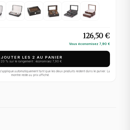
126,50 €
Vous économisez
7,90 €
AJOUTER LES 2 AU PANIER
−
20
% sur le rangement : économisez
7,90 €
applique automatiquement tant que les deux produits restent dans le panier. La
montre reste au prix affiché.