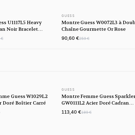
GUESS
ss U1117L5 Heavy
Montre Guess W0072L3 à Doub
an Noir Bracelet
Chaîne Gourmette Or Rose
ink
90,60 €
 €
259 €
GUESS
mme Guess W1029L2
Montre Femme Guess Sparkle
r Doré Boîtier Carré
GW0111L2 Acier Doré Cadran
Noir Cristaux
113,40 €
€
189 €