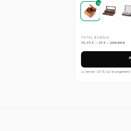
TOTAL BUNDLE
95,40 €
+
39 €
=
134,40 €
La remise −
20
% sur le rangement s'