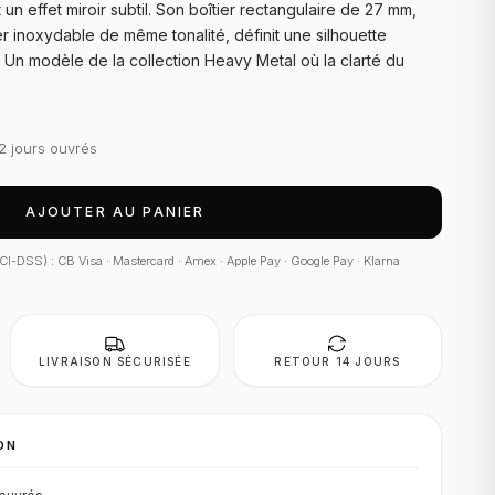
un effet miroir subtil. Son boîtier rectangulaire de 27 mm,
r inoxydable de même tonalité, définit une silhouette
Un modèle de la collection Heavy Metal où la clarté du
2 jours ouvrés
AJOUTER AU PANIER
 PCI-DSS) : CB Visa · Mastercard · Amex · Apple Pay · Google Pay · Klarna
LIVRAISON SÉCURISÉE
RETOUR 14 JOURS
ON