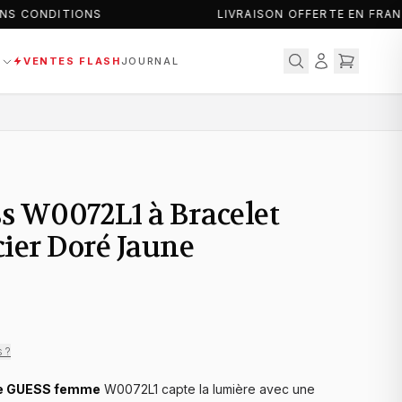
S CONDITIONS
LIVRAISON OFFERTE EN FRAN
S
VENTES FLASH
JOURNAL
s W0072L1 à Bracelet
ier Doré Jaune
s ?
e GUESS femme
W0072L1 capte la lumière avec une