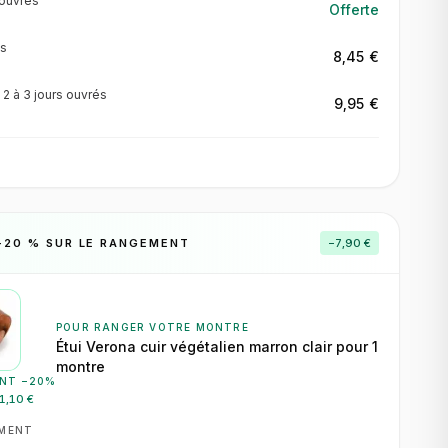
ouvrés
Offerte
s
8,45 €
·
2 à 3 jours
ouvrés
9,95 €
−
20
% SUR LE RANGEMENT
−
7,90 €
POUR RANGER VOTRE MONTRE
Étui Verona cuir végétalien marron clair pour 1
montre
NT −
20
%
1,10 €
EMENT