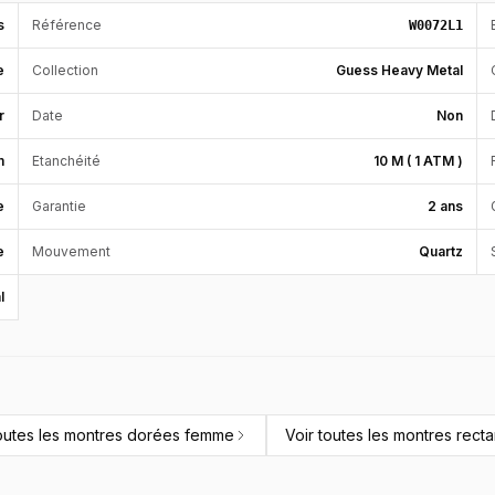
s
Référence
W0072L1
e
Collection
Guess Heavy Metal
r
Date
Non
m
Etanchéité
10 M ( 1 ATM )
e
Garantie
2 ans
e
Mouvement
Quartz
l
outes les
montres dorées femme
Voir toutes les
montres rect