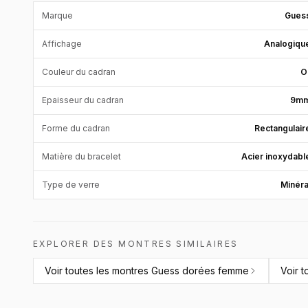
Marque
Gues
Affichage
Analogiqu
Couleur du cadran
O
Epaisseur du cadran
9m
Forme du cadran
Rectangulair
Matière du bracelet
Acier inoxydabl
Type de verre
Minéra
EXPLORER DES MONTRES SIMILAIRES
Voir toutes les
montres Guess dorées femme
Voir t