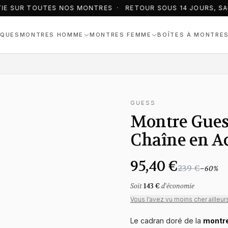
IE SUR TOUTES NOS MONTRES · RETOUR SOUS 14 JOURS, SAN
QUES
MONTRES HOMME
MONTRES FEMME
BOÎTES À MONTRE
GUESS
Montre Gues
Chaîne en Ac
95,40 €
239 €
−
60
%
Soit
143 €
d'économie
Vous l'avez vu moins cher ailleur
Le cadran doré de la
montr