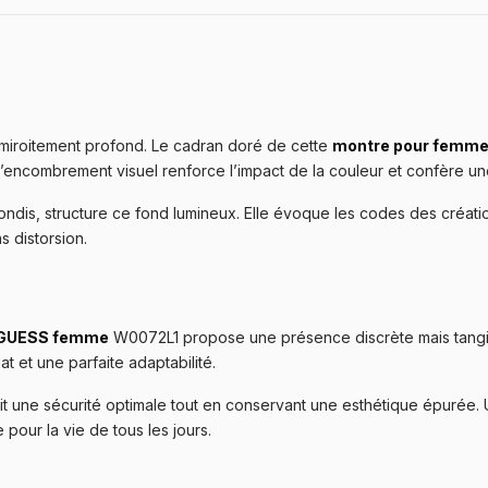
n miroitement profond. Le cadran doré de cette
montre pour femme
ncombrement visuel renforce l’impact de la couleur et confère une 
ondis, structure ce fond lumineux. Elle évoque les codes des créati
s distorsion.
 GUESS femme
W0072L1 propose une présence discrète mais tangibl
t et une parfaite adaptabilité.
it une sécurité optimale tout en conservant une esthétique épurée.
pour la vie de tous les jours.