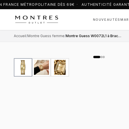
 FRANCE MÉTROPOLITAINE DÈS 69€ · AUTHENTICITÉ GARANT
NOUVEAUTÉS
MAR
Accueil
/
Montre Guess femme
/
Montre Guess W0072L1 à Bracelet Chaîne en Acier Doré Jaune