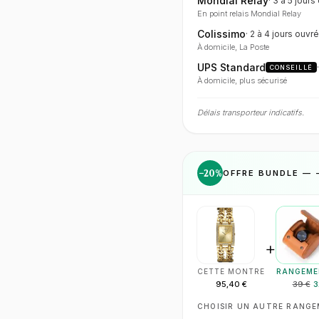
Mondial Relay
·
3 à 5 jours
En point relais Mondial Relay
Colissimo
·
2 à 4 jours
ouvré
À domicile, La Poste
UPS Standard
CONSEILLÉ
À domicile, plus sécurisé
Délais transporteur indicatifs.
−
20
%
OFFRE BUNDLE — 
+
CETTE MONTRE
RANGEME
95,40 €
39 €
3
CHOISIR UN AUTRE RANG