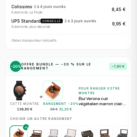
Colissimo
·
2 à 4 jours
ouvrés
8,45 €
À domicile, La Poste
UPS Standard
·
2 à 3 jours
ouvrés
CONSEILLÉ
9,95 €
À domicile, plus sécurisé
Délais transporteur indicatifs.
OFFRE BUNDLE — −
20
% SUR LE
−
20
%
−
7,80 €
RANGEMENT
POUR RANGER VOTRE
MONTRE
+
Étui Verona cuir
végétalien marron clair
CETTE MONTRE
RANGEMENT −
20
%
pour 1 montre
136,80 €
39 €
31,20 €
CHOISIR UN AUTRE RANGEMENT