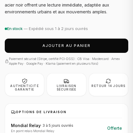
acier noir offrent une lecture immédiate, adaptée aux
environnements urbains et aux mouvements amples.
En stock
— Expédié sous 1 à 2 jours ouvrés
AJOUTER AU PANIER
Paiement sécurisé (Stripe, certifié PCI-DSS) : CB Visa · Mastercard · Amex ·
Apple Pay · Google Pay · Klarna (paiement en plusieurs fois)
AUTHENTICITÉ
LIVRAISON
RETOUR 14 JOURS
GARANTIE
SÉCURISÉE
OPTIONS DE LIVRAISON
Mondial Relay
·
3 à 5 jours
ouvrés
Offerte
En point relais Mondial Relay