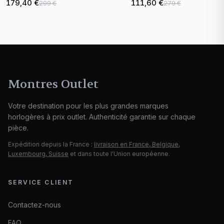
179,40 €
111,60 €
299 €
279 €
Montres Outlet
Votre destination pour les plus grandes marques
horlogères à prix outlet. Authenticité garantie sur chaque
pièce.
Expédition depuis la France :
livraison en France, Belgique,
Luxembourg, Suisse
et dans toute l'Union européenne.
SERVICE CLIENT
Contactez-nous
FAQ