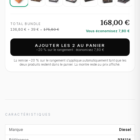
168,00 €
TOTAL BUNDLE
136,80 €
+
39 €
=
175,80 €
Vous économisez
7,80 €
AJOUTER LES 2 AU PANIER
−
20
% sur le rangement : économisez
7,80 €
La remise −
20
% sur le rangement s'applique automatiquement tant que les
deux produits restent dans le panier. La montre reste au prix affiché.
CARACTÉRISTIQUES
Marque
Diesel
Référence