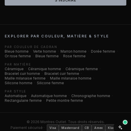
S'INSCRIRE
EXPLORER PAR COULEUR, MATIÈRE & STYLE
PAR COULEUR DE CADRAN
Bleue homme
·
Verte homme
·
Marron homme
·
Dorée femme
·
Or rose femme
·
Bleue femme
·
Rose femme
PAR MATIÈRE
Céramique
·
Céramique homme
·
Céramique femme
·
Bracelet cuir homme
·
Bracelet cuir femme
·
Maille milanaise femme
·
Maille milanaise homme
·
Silicone homme
·
Silicone femme
PAR STYLE
Automatique
·
Automatique homme
·
Chronographe homme
·
Rectangulaire femme
·
Petite montre femme
©
2026
Montres Outlet. Tous droits réservés.
Paiement sécurisé ·
Visa
Mastercard
CB
Amex
Klarna