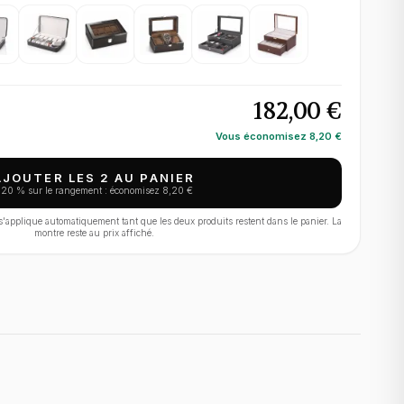
182,00 €
Vous économisez
8,20 €
AJOUTER LES 2 AU PANIER
−
20
% sur le rangement : économisez
8,20 €
applique automatiquement tant que les deux produits restent dans le panier. La
montre reste au prix affiché.