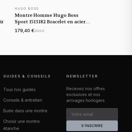
HUGO BOSS
Montre Homme Hugo Boss
ir
Sport 1513182 Bracelet en acier
inoxydable
179,40 €
359 €
GUIDES & CONSEILS
NEWSLETTER
Recevez nos offres
Tous nos guides
exclusives et nos
Conseils & entretien
arrivages horlogers.
Buée dans une montre
Choisir une montre
S'INSCRIRE
étanche