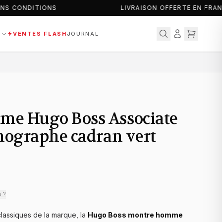
S CONDITIONS
LIVRAISON OFFERTE EN FRAN
S
VENTES FLASH
JOURNAL
e Hugo Boss Associate
nographe cadran vert
s ?
lassiques de la marque, la
Hugo Boss montre homme