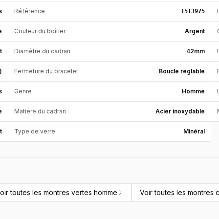
s
Référence
1513975
e
Couleur du boîtier
Argent
t
Diamètre du cadran
42mm
)
Fermeture du bracelet
Boucle réglable
s
Genre
Homme
e
Matière du cadran
Acier inoxydable
t
Type de verre
Minéral
oir toutes les
montres vertes homme
Voir toutes les
montres 