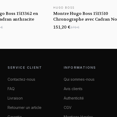
HUGO BOSS
o Boss 1513362 en
Montre Hugo Boss 1513510
cadran anthracite
Chronographe avec Cadran No
151,20 €
 €
379 €
SERVICE CLIENT
INFORMATIONS
Contactez-nous
Qui sommes-nous
FAQ
Avis clients
Livraison
Authenticité
Retourner un article
CGV
Garantie
Mentions légales