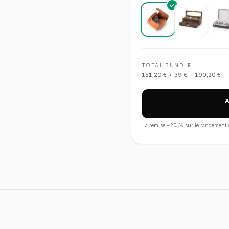
TOTAL BUNDLE
151,20 €
+
39 €
=
190,20 €
La remise −
20
% sur le rangement s'