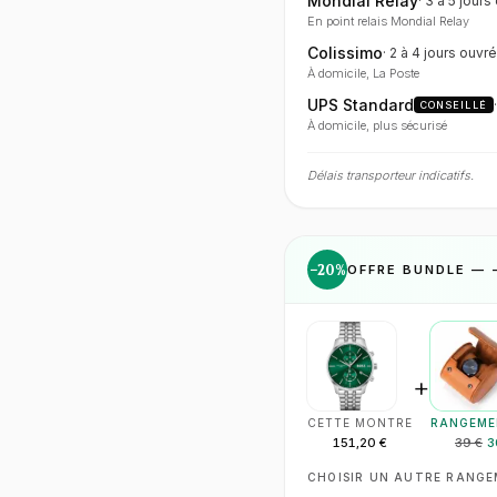
Mondial Relay
·
3 à 5 jours
En point relais Mondial Relay
Colissimo
·
2 à 4 jours
ouvré
À domicile, La Poste
UPS Standard
CONSEILLÉ
À domicile, plus sécurisé
Délais transporteur indicatifs.
−
20
%
OFFRE BUNDLE — 
+
CETTE MONTRE
RANGEME
151,20 €
39 €
3
CHOISIR UN AUTRE RANG