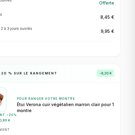
ouvrés
Offerte
s
8,45 €
·
2 à 3 jours
ouvrés
9,95 €
−
20
% SUR LE RANGEMENT
−
8,20 €
POUR RANGER VOTRE MONTRE
Étui Verona cuir végétalien marron clair pour 1
montre
NT −
20
%
0,80 €
EMENT