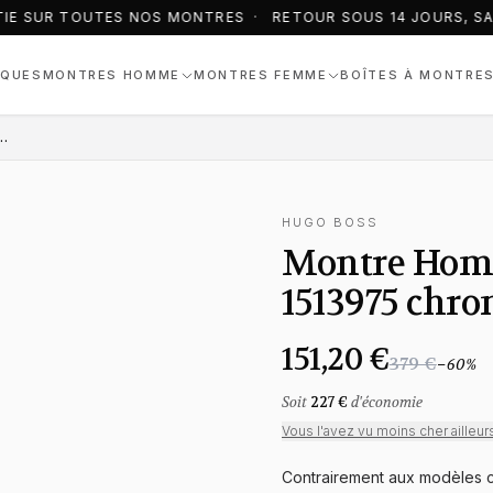
IE SUR TOUTES NOS MONTRES · RETOUR SOUS 14 JOURS, SAN
QUES
MONTRES HOMME
MONTRES FEMME
BOÎTES À MONTRE
Associate 1513975 chronographe cadran vert
HUGO BOSS
Montre Homm
1513975 chro
151,20 €
379 €
−
60
%
Soit
227 €
d'économie
Vous l'avez vu moins cher ailleur
Contrairement aux modèles c