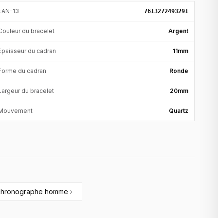
EAN-13
7613272493291
Couleur du bracelet
Argent
Epaisseur du cadran
11mm
Forme du cadran
Ronde
Largeur du bracelet
20mm
Mouvement
Quartz
chronographe homme