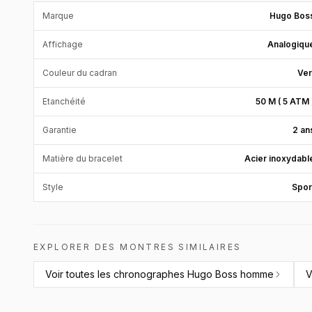
Marque
Hugo Bos
Affichage
Analogiqu
Couleur du cadran
Ver
Etanchéité
50 M ( 5 ATM 
Garantie
2 an
Matière du bracelet
Acier inoxydabl
Style
Spor
EXPLORER DES MONTRES SIMILAIRES
Voir toutes les
chronographes Hugo Boss homme
V