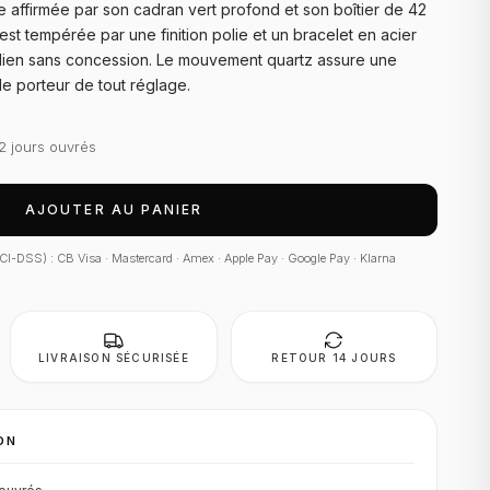
 affirmée par son cadran vert profond et son boîtier de 42
st tempérée par une finition polie et un bracelet en acier
idien sans concession. Le mouvement quartz assure une
 le porteur de tout réglage.
2 jours ouvrés
AJOUTER AU PANIER
 PCI-DSS) : CB Visa · Mastercard · Amex · Apple Pay · Google Pay · Klarna
LIVRAISON SÉCURISÉE
RETOUR 14 JOURS
ON