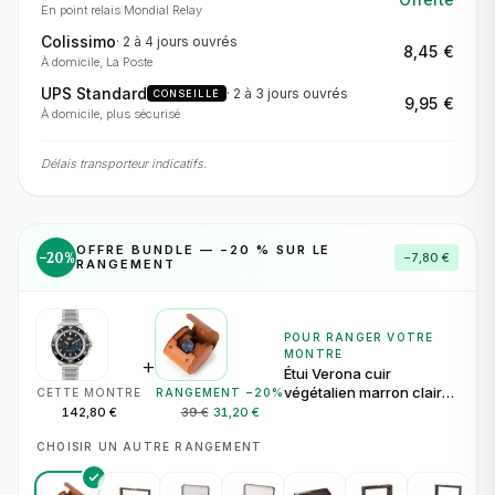
En point relais Mondial Relay
Colissimo
·
2 à 4 jours
ouvrés
8,45 €
À domicile, La Poste
UPS Standard
·
2 à 3 jours
ouvrés
CONSEILLÉ
9,95 €
À domicile, plus sécurisé
Délais transporteur indicatifs.
OFFRE BUNDLE — −
20
% SUR LE
−
20
%
−
7,80 €
RANGEMENT
POUR RANGER VOTRE
MONTRE
+
Étui Verona cuir
végétalien marron clair
CETTE MONTRE
RANGEMENT −
20
%
pour 1 montre
142,80 €
39 €
31,20 €
CHOISIR UN AUTRE RANGEMENT