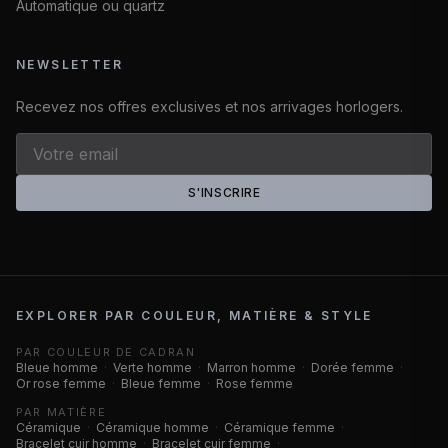
Automatique ou quartz
NEWSLETTER
Recevez nos offres exclusives et nos arrivages horlogers.
S'INSCRIRE
EXPLORER PAR COULEUR, MATIÈRE & STYLE
PAR COULEUR DE CADRAN
Bleue homme
·
Verte homme
·
Marron homme
·
Dorée femme
·
Or rose femme
·
Bleue femme
·
Rose femme
PAR MATIÈRE
Céramique
·
Céramique homme
·
Céramique femme
·
Bracelet cuir homme
·
Bracelet cuir femme
·