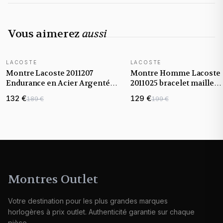
Vous aimerez
aussi
LACOSTE
LACOSTE
Montre Lacoste 2011207
Montre Homme Lacoste
Endurance en Acier Argenté
2011025 bracelet maille
et Cadran Noir
milanaise argentée
132 €
129 €
189 €
199 €
Montres Outlet
Votre destination pour les plus grandes marques
horlogères à prix outlet. Authenticité garantie sur chaque
pièce.