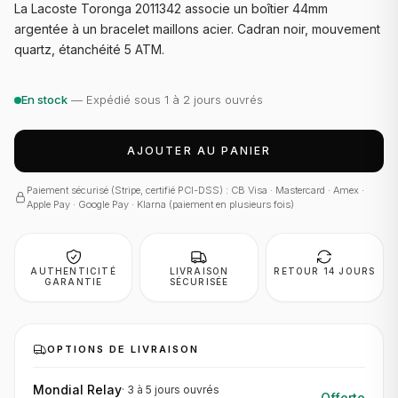
La Lacoste Toronga 2011342 associe un boîtier 44mm
argentée à un bracelet maillons acier. Cadran noir, mouvement
quartz, étanchéité 5 ATM.
En stock
— Expédié sous 1 à 2 jours ouvrés
AJOUTER AU PANIER
Paiement sécurisé (Stripe, certifié PCI-DSS) : CB Visa · Mastercard · Amex ·
Apple Pay · Google Pay · Klarna (paiement en plusieurs fois)
AUTHENTICITÉ
LIVRAISON
RETOUR 14 JOURS
GARANTIE
SÉCURISÉE
OPTIONS DE LIVRAISON
Mondial Relay
·
3 à 5 jours
ouvrés
Offerte