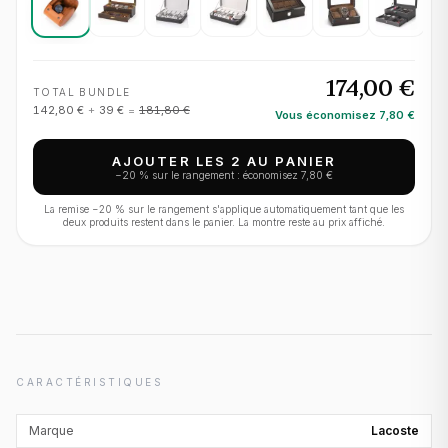
174,00 €
TOTAL BUNDLE
142,80 €
+
39 €
=
181,80 €
Vous économisez
7,80 €
AJOUTER LES 2 AU PANIER
−
20
% sur le rangement : économisez
7,80 €
La remise −
20
% sur le rangement s'applique automatiquement tant que les
deux produits restent dans le panier. La montre reste au prix affiché.
CARACTÉRISTIQUES
Marque
Lacoste