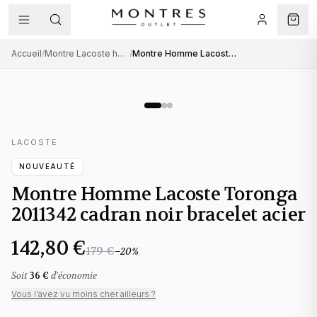
Accueil
/
Montre Lacoste homme
/
Montre Homme Lacoste Toronga 2011342 cadran noir bracelet acier
LACOSTE
NOUVEAUTÉ
Montre Homme Lacoste Toronga
2011342 cadran noir bracelet acier
142,80 €
179 €
−
20
%
Soit
36 €
d'économie
Vous l'avez vu moins cher ailleurs ?