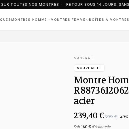
 SUR TOUTES NOS MONTRES · RETOUR SOUS 14 JOURS, SANS 
QUES
MONTRES HOMME
MONTRES FEMME
BOÎTES À MONTRE
MASERATI
NOUVEAUTÉ
Montre Hom
R8873612062 
acier
239,40 €
399 €
−
40
%
Soit
160 €
d'économie