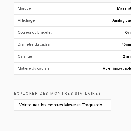
Marque
Maserat
Affichage
Analogiqu
Couleur du bracelet
Gri
Diamètre du cadran
45m
Garantie
2 an
Matière du cadran
Acier inoxydabl
EXPLORER DES MONTRES SIMILAIRES
Voir toutes les
montres Maserati Traguardo