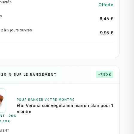
ouvrés
Offerte
s
8,45 €
·
2 à 3 jours
ouvrés
9,95 €
−
20
% SUR LE RANGEMENT
−
7,90 €
POUR RANGER VOTRE MONTRE
Étui Verona cuir végétalien marron clair pour 1
montre
NT −
20
%
1,10 €
EMENT