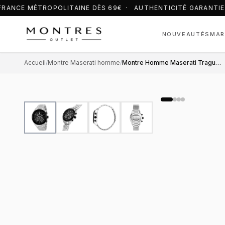
RANCE MÉTROPOLITAINE DÈS 69€ · AUTHENTICITÉ GARANTIE
NOUVEAUTÉS
MAR
Accueil
/
Montre Maserati homme
/
Montre Homme Maserati Traguardo R8873612062 grise bracelet maillons acier