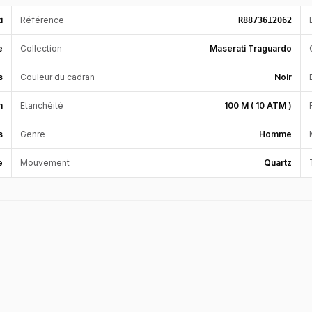
i
Référence
R8873612062
e
Collection
Maserati Traguardo
s
Couleur du cadran
Noir
m
Etanchéité
100 M ( 10 ATM )
s
Genre
Homme
e
Mouvement
Quartz