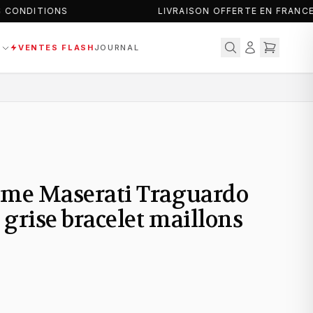
CONDITIONS
LIVRAISON OFFERTE EN FRANCE 
S
VENTES FLASH
JOURNAL
me Maserati Traguardo
grise bracelet maillons