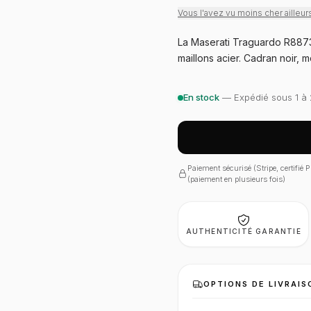
Vous l'avez vu moins cher ailleur
La Maserati Traguardo R8873
maillons acier. Cadran noir,
En stock
— Expédié sous 1 à 
Paiement sécurisé (Stripe, certifié
(paiement en plusieurs fois)
AUTHENTICITÉ GARANTIE
OPTIONS DE LIVRAIS