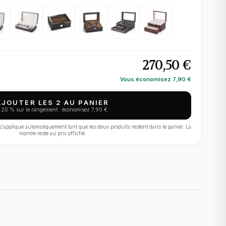
270,50 €
Vous économisez
7,90 €
AJOUTER LES 2 AU PANIER
−
20
% sur le rangement : économisez
7,90 €
applique automatiquement tant que les deux produits restent dans le panier. La
montre reste au prix affiché.