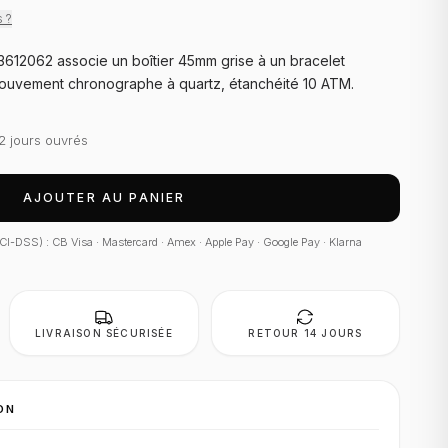
s ?
612062 associe un boîtier 45mm grise à un bracelet
 mouvement chronographe à quartz, étanchéité 10 ATM.
2 jours ouvrés
AJOUTER AU PANIER
 PCI-DSS) : CB Visa · Mastercard · Amex · Apple Pay · Google Pay · Klarna
LIVRAISON SÉCURISÉE
RETOUR 14 JOURS
ON