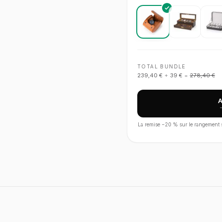
TOTAL BUNDLE
239,40 €
+
39 €
=
278,40 €
La remise −
20
% sur le rangement s'