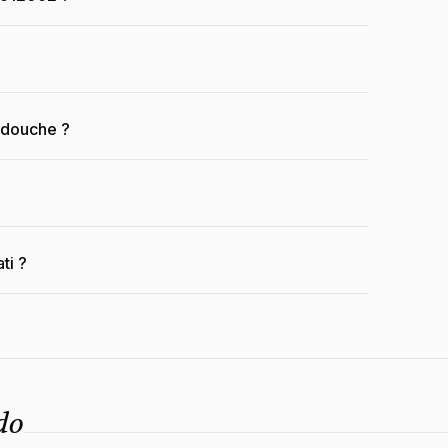
a douche ?
ti ?
do