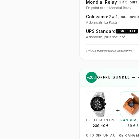
Mondial Relay
·
3 à 5 jours
En point relais Mondial Relay
Colissimo
·
2 à 4 jours
ouvré
À domicile, La Poste
UPS Standard
CONSEILLÉ
À domicile, plus sécurisé
Délais transporteur indicatifs.
−
20
%
OFFRE BUNDLE — 
+
CETTE MONTRE
RANGEME
239,40 €
39 €
3
CHOISIR UN AUTRE RANG