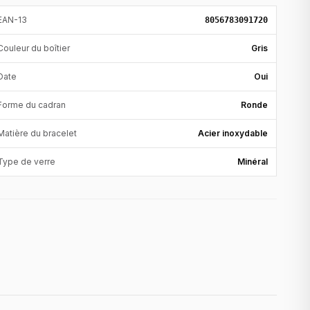
EAN-13
8056783091720
Couleur du boîtier
Gris
Date
Oui
Forme du cadran
Ronde
Matière du bracelet
Acier inoxydable
Type de verre
Minéral