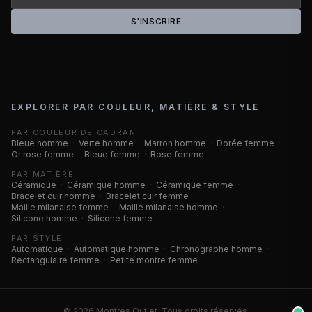
S'INSCRIRE
EXPLORER PAR COULEUR, MATIÈRE & STYLE
PAR COULEUR DE CADRAN
Bleue homme
·
Verte homme
·
Marron homme
·
Dorée femme
·
Or rose femme
·
Bleue femme
·
Rose femme
PAR MATIÈRE
Céramique
·
Céramique homme
·
Céramique femme
·
Bracelet cuir homme
·
Bracelet cuir femme
·
Maille milanaise femme
·
Maille milanaise homme
·
Silicone homme
·
Silicone femme
PAR STYLE
Automatique
·
Automatique homme
·
Chronographe homme
·
Rectangulaire femme
·
Petite montre femme
©
2026
Montres Outlet. Tous droits réservés.