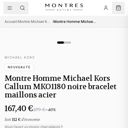
Accueil
/
Montre Michael Kors homme
/
Montre Homme Michael Kors Callum MKO1180 noire bracelet maillons acier
MICHAEL KORS
NOUVEAUTÉ
Montre Homme Michael Kors
Callum MKO1180 noire bracelet
maillons acier
167,40 €
279 €
−
40
%
Soit
112 €
d'économie
Vous l'avez vu moins cher ailleurs ?