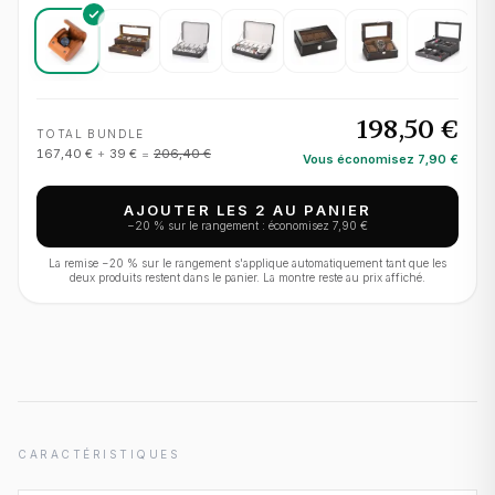
198,50 €
TOTAL BUNDLE
167,40 €
+
39 €
=
206,40 €
Vous économisez
7,90 €
AJOUTER LES 2 AU PANIER
−
20
% sur le rangement : économisez
7,90 €
La remise −
20
% sur le rangement s'applique automatiquement tant que les
deux produits restent dans le panier. La montre reste au prix affiché.
CARACTÉRISTIQUES