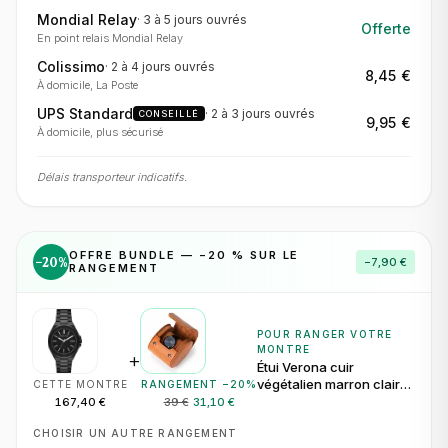
Mondial Relay
·
3 à 5 jours
ouvrés
Offerte
En point relais Mondial Relay
Colissimo
·
2 à 4 jours
ouvrés
8,45 €
À domicile, La Poste
UPS Standard
·
2 à 3 jours
ouvrés
CONSEILLÉ
9,95 €
À domicile, plus sécurisé
Délais transporteur indicatifs.
OFFRE BUNDLE — −
20
% SUR LE
−
20
%
−
7,90 €
RANGEMENT
POUR RANGER VOTRE
MONTRE
+
Étui Verona cuir
végétalien marron clair
CETTE MONTRE
RANGEMENT −
20
%
pour 1 montre
167,40 €
39 €
31,10 €
CHOISIR UN AUTRE RANGEMENT