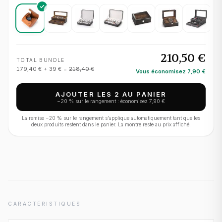
210,50 €
TOTAL BUNDLE
179,40 €
+
39 €
=
218,40 €
Vous économisez
7,90 €
AJOUTER LES 2 AU PANIER
−
20
% sur le rangement : économisez
7,90 €
La remise −
20
% sur le rangement s'applique automatiquement tant que les
deux produits restent dans le panier. La montre reste au prix affiché.
CARACTÉRISTIQUES