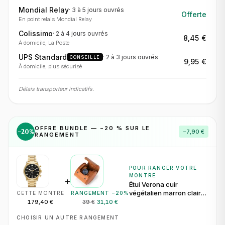
Mondial Relay
·
3 à 5 jours
ouvrés
Offerte
En point relais Mondial Relay
Colissimo
·
2 à 4 jours
ouvrés
8,45 €
À domicile, La Poste
UPS Standard
·
2 à 3 jours
ouvrés
CONSEILLÉ
9,95 €
À domicile, plus sécurisé
Délais transporteur indicatifs.
OFFRE BUNDLE — −
20
% SUR LE
−
20
%
−
7,90 €
RANGEMENT
POUR RANGER VOTRE
MONTRE
+
Étui Verona cuir
végétalien marron clair
CETTE MONTRE
RANGEMENT −
20
%
pour 1 montre
179,40 €
39 €
31,10 €
CHOISIR UN AUTRE RANGEMENT