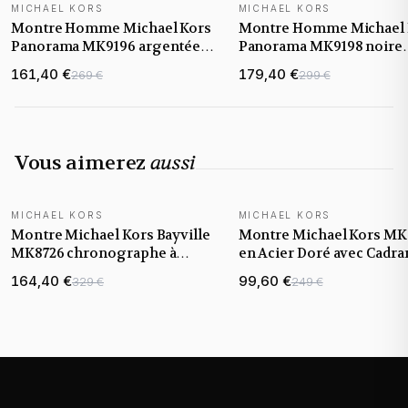
MICHAEL KORS
MICHAEL KORS
NOUVEAUTÉ
NOUVEAUTÉ
Montre Homme Michael Kors
Montre Homme Michael 
Panorama MK9196 argentée
Panorama MK9198 noire
bracelet maillons acier
bracelet maillons acier
161,40 €
179,40 €
269 €
299 €
Vous aimerez
aussi
MICHAEL KORS
MICHAEL KORS
Montre Michael Kors Bayville
Montre Michael Kors MK
MK8726 chronographe à
en Acier Doré avec Cadra
cadran noir et bracelet doré
Noir
164,40 €
99,60 €
329 €
249 €