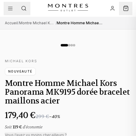
Accueil
/
Montre Michael Kors homme
/
Montre Homme Michael Kors Panorama MK9195 dorée bracelet maillons acier
MICHAEL KORS
NOUVEAUTÉ
Montre Homme Michael Kors
Panorama MK9195 dorée bracelet
maillons acier
179,40 €
299 €
−
40
%
Soit
119 €
d'économie
Vous l'avez vu moins cher ailleurs ?