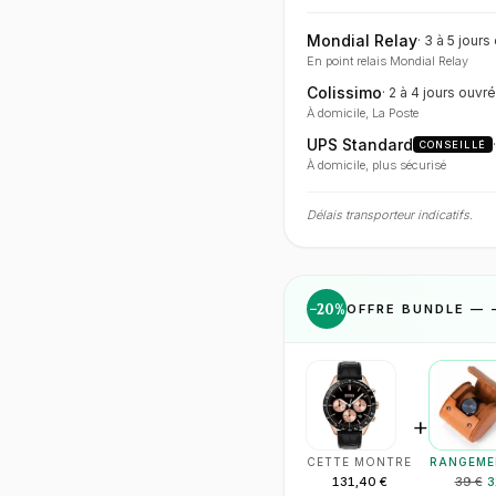
Mondial Relay
·
3 à 5 jours
En point relais Mondial Relay
Colissimo
·
2 à 4 jours
ouvré
À domicile, La Poste
UPS Standard
CONSEILLÉ
À domicile, plus sécurisé
Délais transporteur indicatifs.
−
20
%
OFFRE BUNDLE — 
+
CETTE MONTRE
RANGEME
131,40 €
39 €
3