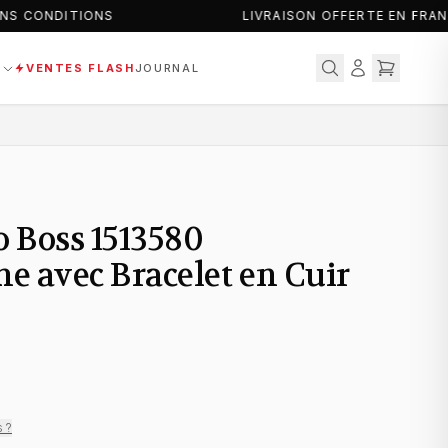
S CONDITIONS
LIVRAISON OFFERTE EN FRAN
S
VENTES FLASH
JOURNAL
 Boss 1513580
 avec Bracelet en Cuir
s ?