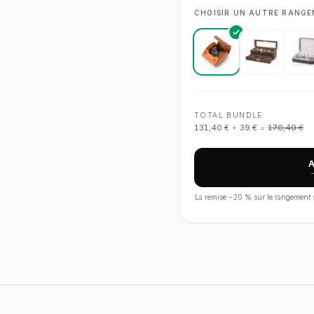
CHOISIR UN AUTRE RANG
TOTAL BUNDLE
131,40 €
+
39 €
=
170,40 €
La remise −
20
% sur le rangement s'