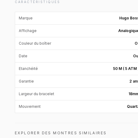
CARACTÉRISTIQUES
Marque
Hugo Bos
Affichage
Analogiqu
Couleur du boîtier
O
Date
Ou
Etanchéité
50 M ( 5 ATM 
Garantie
2 an
Largeur du bracelet
18m
Mouvement
Quart
EXPLORER DES MONTRES SIMILAIRES