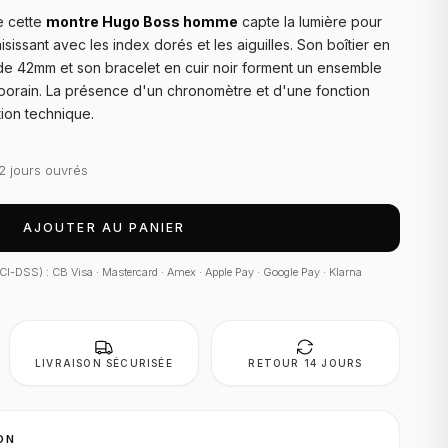
e cette
montre Hugo Boss homme
capte la lumière pour
sissant avec les index dorés et les aiguilles. Son boîtier en
de 42mm et son bracelet en cuir noir forment un ensemble
porain. La présence d'un chronomètre et d'une fonction
ion technique.
2 jours ouvrés
AJOUTER AU PANIER
 PCI-DSS) : CB Visa · Mastercard · Amex · Apple Pay · Google Pay · Klarna
LIVRAISON SÉCURISÉE
RETOUR 14 JOURS
ON