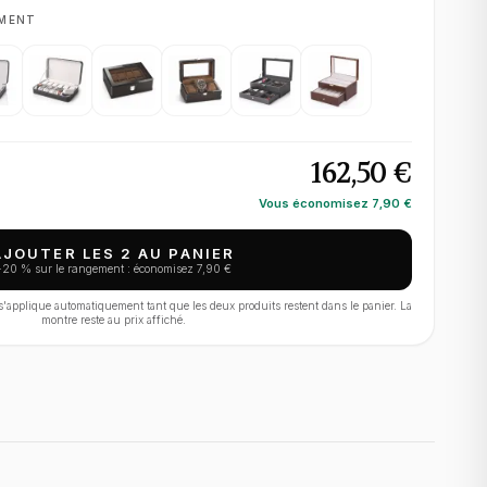
EMENT
162,50 €
Vous économisez
7,90 €
AJOUTER LES 2 AU PANIER
−
20
% sur le rangement : économisez
7,90 €
applique automatiquement tant que les deux produits restent dans le panier. La
montre reste au prix affiché.