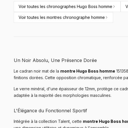
Voir toutes les
chronographes Hugo Boss homme
V
Voir toutes les
montres chronographe homme
Un Noir Absolu, Une Présence Dorée
Le cadran noir mat de la
montre Hugo Boss homme
1513580
finitions dorées. Cette opposition chromatique, renforcée p
Le verre minéral, d'une épaisseur de 12mm, protège ce cad
adaptée à la majorité des morphologies masculines.
L'Élégance du Fonctionnel Sportif
Intégrée à la collection Talent, cette
montre Hugo Boss hom
une dimension utilitaire et dynamique à l'ensemble.