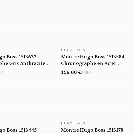
HUGO BOSS
o Boss 1513637
Montre Hugo Boss 1513584
he Gris Anthracite
Chronographe en Acier
Inoxydable Bi-ton
159,60 €
 €
399 €
HUGO BOSS
o Boss 1513445
Montre Hugo Boss 1513178