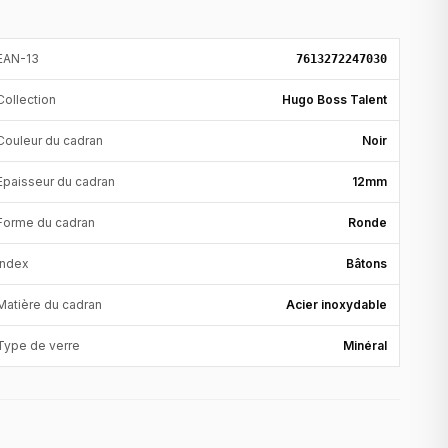
EAN-13
7613272247030
Collection
Hugo Boss Talent
Couleur du cadran
Noir
Epaisseur du cadran
12mm
Forme du cadran
Ronde
Index
Bâtons
Matière du cadran
Acier inoxydable
Type de verre
Minéral