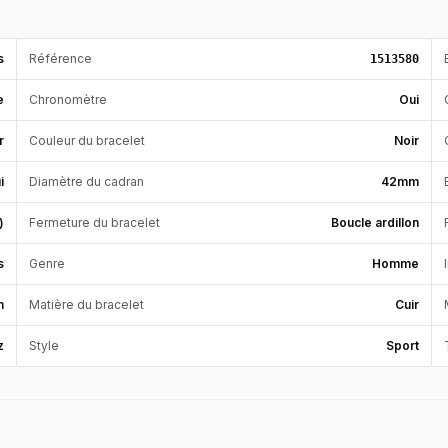
s
Référence
1513580
e
Chronomètre
Oui
r
Couleur du bracelet
Noir
i
Diamètre du cadran
42mm
)
Fermeture du bracelet
Boucle ardillon
s
Genre
Homme
m
Matière du bracelet
Cuir
z
Style
Sport