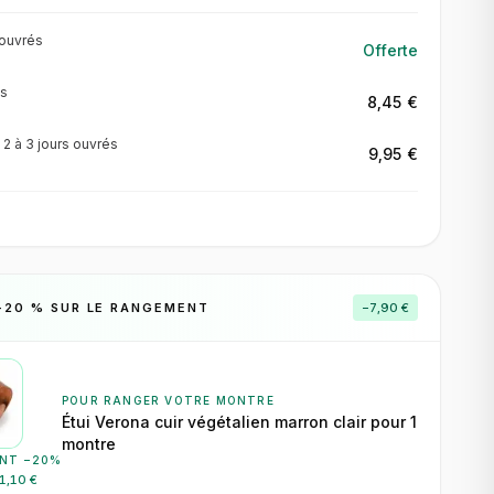
ouvrés
Offerte
s
8,45 €
·
2 à 3 jours
ouvrés
9,95 €
−
20
% SUR LE RANGEMENT
−
7,90 €
POUR RANGER VOTRE MONTRE
Étui Verona cuir végétalien marron clair pour 1
montre
NT −
20
%
1,10 €