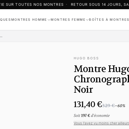
IE SUR TOUTES NOS MONTRES · RETOUR SOUS 14 JOURS, SAN
QUES
MONTRES HOMME
MONTRES FEMME
BOÎTES À MONTRE
1513580 Chronographe avec Bracelet en Cuir Noir
HUGO BOSS
Montre Hugo
Chronographe
Noir
131,40 €
329 €
−
60
%
Soit
197 €
d'économie
Vous l'avez vu moins cher ailleur