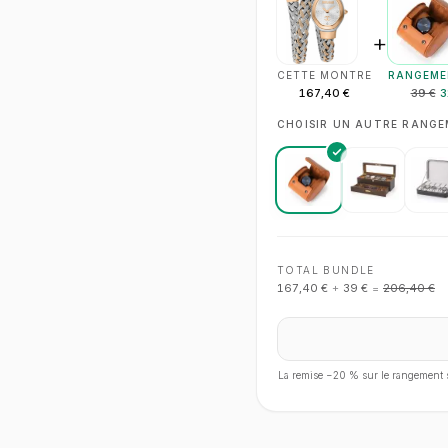
+
CETTE MONTRE
RANGEME
167,40 €
39 €
3
CHOISIR UN AUTRE RANG
TOTAL BUNDLE
167,40 €
+
39 €
=
206,40 €
La remise −
20
% sur le rangement s'