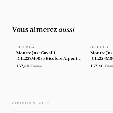
Vous aimerez
aussi
JUST CAVALLI
JUST CAVALL
Montre Just Cavalli
Montre Just
JC1L228M0085 Bicolore Argenté
JC1L224M00
et Doré 34mm
Bleu 34m
167,40 €
167,40 €
279 €
279
CARACTÉRISTIQUES