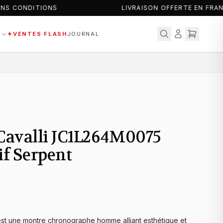
S CONDITIONS
LIVRAISON OFFERTE EN FRAN
S
VENTES FLASH
JOURNAL
 Cavalli JC1L264M0075
if Serpent
st une montre chronographe homme alliant esthétique et