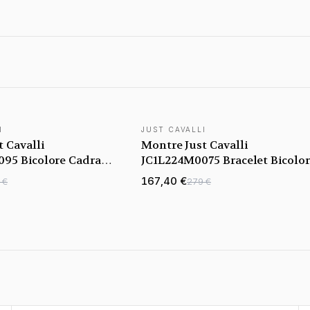
I
JUST CAVALLI
 Cavalli
Montre Just Cavalli
95 Bicolore Cadran
JC1L224M0075 Bracelet Bicolo
m
et Cadran Bleu
167,40 €
 €
279 €