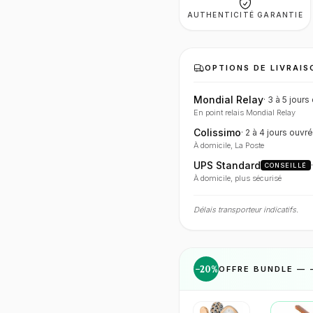
AUTHENTICITÉ GARANTIE
OPTIONS DE LIVRAIS
Mondial Relay
·
3 à 5 jours
En point relais Mondial Relay
Colissimo
·
2 à 4 jours
ouvré
À domicile, La Poste
UPS Standard
CONSEILLÉ
À domicile, plus sécurisé
Délais transporteur indicatifs.
−
20
%
OFFRE BUNDLE — 