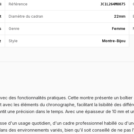
i
Référence
JC1L264M0075
t
Diamètre du cadran
22mm
s
Genre
Femme
z
Style
Montre-Bijou
c des fonctionnalités pratiques. Cette montre présente un boîtier 
t avec les éléments du chronographe, facilitant la lisibilité des diff
ntit une précision dans le temps. Avec une épaisseur de 10 mm et un
isse d'un usage quotidien, d'un cadre professionnel habillé ou d'un
dans des environnements variés, bien qu'il soit conseillé de ne pas