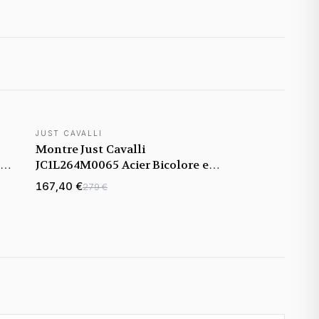
JUST CAVALLI
Montre Just Cavalli
re
JC1L264M0065 Acier Bicolore et
Cadran Vert
167,40 €
279 €