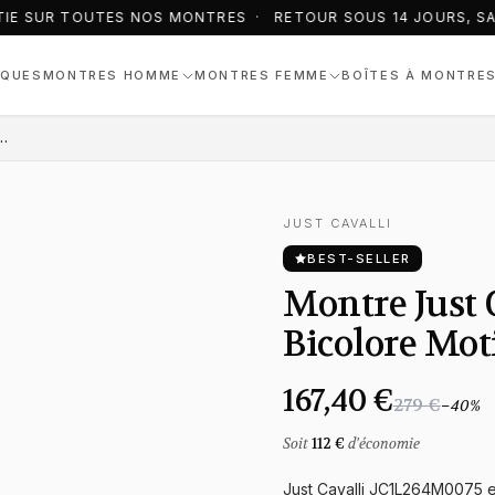
IE SUR TOUTES NOS MONTRES · RETOUR SOUS 14 JOURS, SAN
QUES
MONTRES HOMME
MONTRES FEMME
BOÎTES À MONTRE
JC1L264M0075 Bicolore Motif Serpent
JUST CAVALLI
BEST-SELLER
Montre Just
Bicolore Mot
167,40 €
279 €
−
40
%
Soit
112 €
d'économie
Just Cavalli JC1L264M0075 e