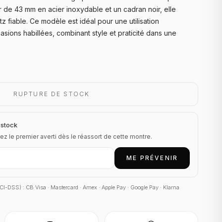
er de 43 mm en acier inoxydable et un cadran noir, elle
fiable. Ce modèle est idéal pour une utilisation
sions habillées, combinant style et praticité dans une
RUPTURE DE STOCK
 stock
ez le premier averti dès le réassort de cette montre.
ME PRÉVENIR
 PCI-DSS) : CB Visa · Mastercard · Amex · Apple Pay · Google Pay · Klarna