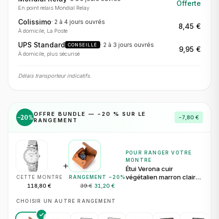
Offerte
En point relais Mondial Relay
Colissimo
·
2 à 4 jours
ouvrés
8,45 €
À domicile, La Poste
UPS Standard
·
2 à 3 jours
ouvrés
CONSEILLÉ
9,95 €
À domicile, plus sécurisé
Délais transporteur indicatifs.
OFFRE BUNDLE — −
20
% SUR LE
−
20
%
−
7,80 €
RANGEMENT
POUR RANGER VOTRE
MONTRE
+
Étui Verona cuir
végétalien marron clair
CETTE MONTRE
RANGEMENT −
20
%
pour 1 montre
118,80 €
39 €
31,20 €
CHOISIR UN AUTRE RANGEMENT