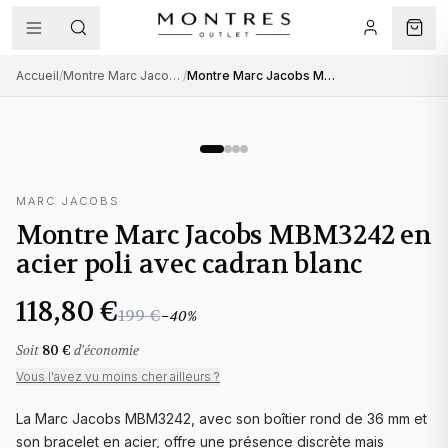
Accueil
/
Montre Marc Jacobs femme
/
Montre Marc Jacobs MBM3242 en acier poli avec cadran blanc
MARC JACOBS
Montre Marc Jacobs MBM3242 en
acier poli avec cadran blanc
118,80 €
199 €
−
40
%
Soit
80 €
d'économie
Vous l'avez vu moins cher ailleurs ?
La Marc Jacobs MBM3242, avec son boîtier rond de 36 mm et
son bracelet en acier, offre une présence discrète mais