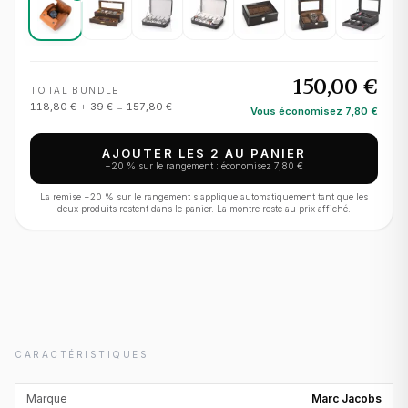
150,00 €
TOTAL BUNDLE
118,80 €
+
39 €
=
157,80 €
Vous économisez
7,80 €
AJOUTER LES 2 AU PANIER
−
20
% sur le rangement : économisez
7,80 €
La remise −
20
% sur le rangement s'applique automatiquement tant que les
deux produits restent dans le panier. La montre reste au prix affiché.
CARACTÉRISTIQUES
Marque
Marc Jacobs