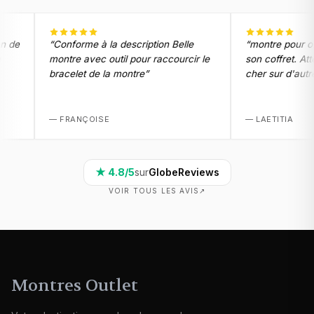
de
“
Conforme à la description Belle
“
montre pour offri
montre avec outil pour raccourcir le
son coffret. Attent
bracelet de la montre
”
cher sur d'autres
ait
—
FRANÇOISE
—
LAETITIA
★
4.8
/5
sur
GlobeReviews
VOIR TOUS LES AVIS
↗
Montres Outlet