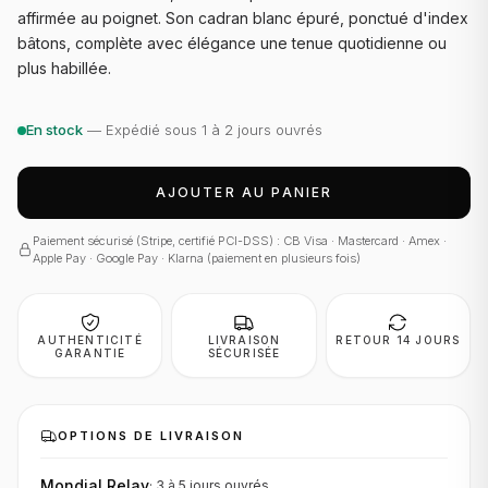
affirmée au poignet. Son cadran blanc épuré, ponctué d'index
bâtons, complète avec élégance une tenue quotidienne ou
plus habillée.
En stock
— Expédié sous 1 à 2 jours ouvrés
AJOUTER AU PANIER
Paiement sécurisé (Stripe, certifié PCI-DSS) : CB Visa · Mastercard · Amex ·
Apple Pay · Google Pay · Klarna (paiement en plusieurs fois)
AUTHENTICITÉ
LIVRAISON
RETOUR 14 JOURS
GARANTIE
SÉCURISÉE
OPTIONS DE LIVRAISON
Mondial Relay
·
3 à 5 jours
ouvrés