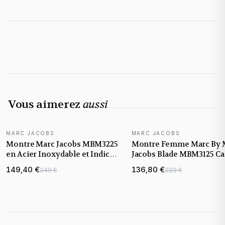
Vous aimerez
aussi
MARC JACOBS
MARC JACOBS
Montre Marc Jacobs MBM3225
Montre Femme Marc By 
en Acier Inoxydable et Indices
Jacobs Blade MBM3125 C
Dorés 28mm
argenté et épuré
149,40 €
136,80 €
249 €
229 €