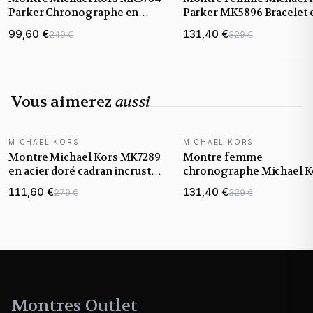
Parker Chronographe en
Parker MK5896 Bracelet 
Acier Doré et Cristaux
acier or rose et acétate
99,60 €
131,40 €
249 €
329 €
Vous aimerez
aussi
MICHAEL KORS
MICHAEL KORS
Montre Michael Kors MK7289
Montre femme
en acier doré cadran incrusté
chronographe Michael K
de cristaux
Ritz MK7310 bracelet en a
111,60 €
131,40 €
279 €
329 €
doré jaune
Montres Outlet