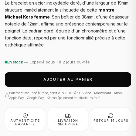
Le bracelet en acier inoxydable doré, d'une largeur de 19mm,
structure immédiatement la silhouette de cette
montre
Michael Kors femme
. Son boîtier de 38mm, d'une épaisseur
notable de 12mm, affirme une présence contemporaine sur le
poignet. Le cadran doré, équipé d'un chronomètre et d'une
fonction date, répond par une fonctionnalité précise à cette
esthétique affirmée.
En stock
— Expédié sous 1 à 2 jours ouvrés
AJOUTER AU PANIER
Paiement sécurisé (Stripe, certifié PCI-DSS) : CB Visa · Mastercard · Amex ·
Apple Pay · Google Pay · Klarna (paiement en plusieurs fois)
AUTHENTICITÉ
LIVRAISON
RETOUR 14 JOURS
GARANTIE
SÉCURISÉE