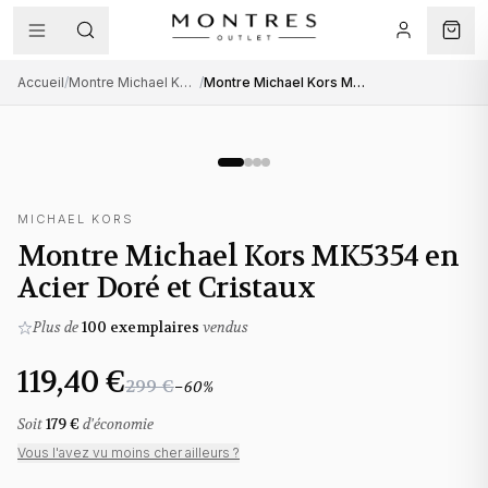
Accueil
/
Montre Michael Kors femme
/
Montre Michael Kors MK5354 en Acier Doré et Cristaux
MICHAEL KORS
Montre Michael Kors MK5354 en
Acier Doré et Cristaux
Plus de
100
exemplaires
vendus
119,40 €
299 €
−
60
%
Soit
179 €
d'économie
Vous l'avez vu moins cher ailleurs ?