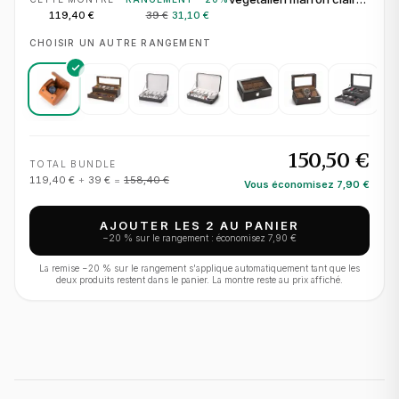
pour 1 montre
119,40 €
39 €
31,10 €
CHOISIR UN AUTRE RANGEMENT
150,50 €
TOTAL BUNDLE
119,40 €
+
39 €
=
158,40 €
Vous économisez
7,90 €
AJOUTER LES 2 AU PANIER
−
20
% sur le rangement : économisez
7,90 €
La remise −
20
% sur le rangement s'applique automatiquement tant que les
deux produits restent dans le panier. La montre reste au prix affiché.