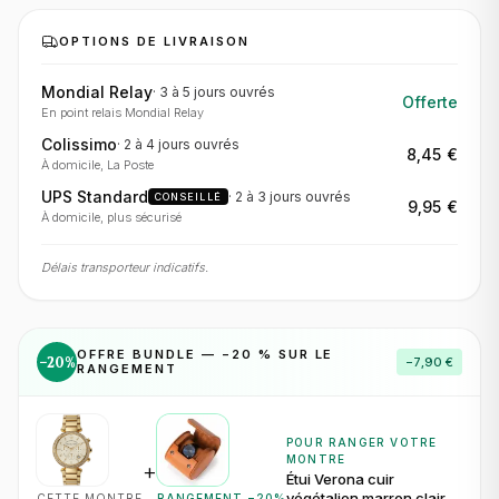
OPTIONS DE LIVRAISON
Mondial Relay
·
3 à 5 jours
ouvrés
Offerte
En point relais Mondial Relay
Colissimo
·
2 à 4 jours
ouvrés
8,45 €
À domicile, La Poste
UPS Standard
·
2 à 3 jours
ouvrés
CONSEILLÉ
9,95 €
À domicile, plus sécurisé
Délais transporteur indicatifs.
OFFRE BUNDLE — −
20
% SUR LE
−
20
%
−
7,90 €
RANGEMENT
POUR RANGER VOTRE
MONTRE
+
Étui Verona cuir
végétalien marron clair
CETTE MONTRE
RANGEMENT −
20
%