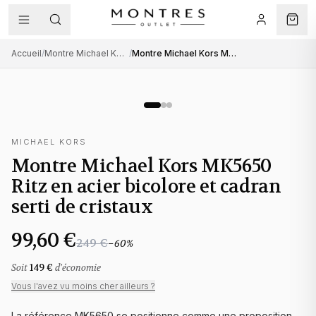
Accueil
/
Montre Michael Kors femme
/
Montre Michael Kors MK5650 Ritz en acier bicolore et cadran serti de cristaux
MICHAEL KORS
Montre Michael Kors MK5650
Ritz en acier bicolore et cadran
serti de cristaux
99,60 €
249 €
−
60
%
Soit
149 €
d'économie
Vous l'avez vu moins cher ailleurs ?
La référence MK5650 se positionne comme une proposition