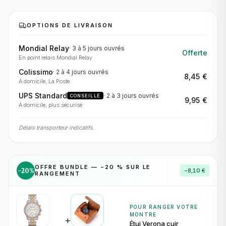
OPTIONS DE LIVRAISON
Mondial Relay
·
3 à 5 jours
ouvrés
Offerte
En point relais Mondial Relay
Colissimo
·
2 à 4 jours
ouvrés
8,45 €
À domicile, La Poste
UPS Standard
·
2 à 3 jours
ouvrés
CONSEILLÉ
9,95 €
À domicile, plus sécurisé
Délais transporteur indicatifs.
OFFRE BUNDLE — −
20
% SUR LE
−
20
%
−
8,10 €
RANGEMENT
POUR RANGER VOTRE
MONTRE
+
Étui Verona cuir