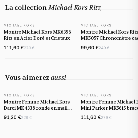
La collection
Michael Kors Ritz
MICHAEL KORS
MICHAEL KORS
Montre Michael Kors MK6356
Montre Michael Kors Rit
Ritz en Acier Doré et Cristaux
MK5057 Chronomètre ca
nacre bracelet bi-ton dor
111,60 €
99,60 €
279 €
249 €
argent
Vous aimerez
aussi
MICHAEL KORS
MICHAEL KORS
Montre Femme Michael Kors
Montre Femme Michael 
Darci MK4338 ronde en maille
Mini Parker MK5615 brac
milanaise
en acier inoxydable
91,20 €
111,60 €
229 €
279 €