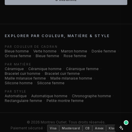
EXPLORER PAR COULEUR, MATIÈRE & STYLE
PAR COULEUR DE CADRAN
Bleue homme
·
Verte homme
·
Marron homme
·
Dorée femme
·
Or rose femme
·
Bleue femme
·
Rose femme
PAR MATIÈRE
Céramique
·
Céramique homme
·
Céramique femme
·
Bracelet cuir homme
·
Bracelet cuir femme
·
Maille milanaise femme
·
Maille milanaise homme
·
Silicone homme
·
Silicone femme
PAR STYLE
Automatique
·
Automatique homme
·
Chronographe homme
·
Rectangulaire femme
·
Petite montre femme
©
2026
Montres Outlet. Tous droits réservés.
Paiement sécurisé ·
Visa
Mastercard
CB
Amex
Klarna