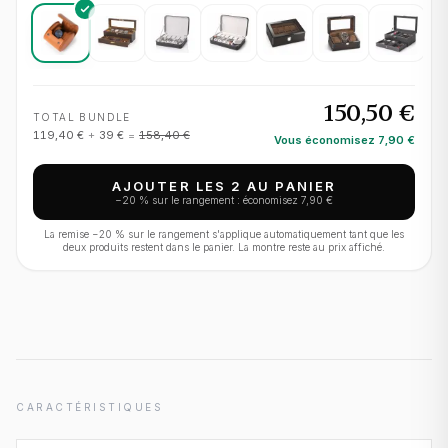
150,50 €
TOTAL BUNDLE
119,40 €
+
39 €
=
158,40 €
Vous économisez
7,90 €
AJOUTER LES 2 AU PANIER
−
20
% sur le rangement : économisez
7,90 €
La remise −
20
% sur le rangement s'applique automatiquement tant que les
deux produits restent dans le panier. La montre reste au prix affiché.
CARACTÉRISTIQUES