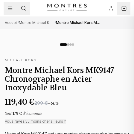
Accueil
/
Montre Michael Kors homme
/
Montre Michael Kors MK9147 Chronographe en Acier Inoxydable Bleu
MICHAEL KORS
Montre Michael Kors MK9147
Chronographe en Acier
Inoxydable Bleu
119,40 €
299 €
−
60
%
Soit
179 €
d'économie
Vous l'avez vu moins cher ailleurs ?
Michael Kors MK9147 est une montre chronographe homme au