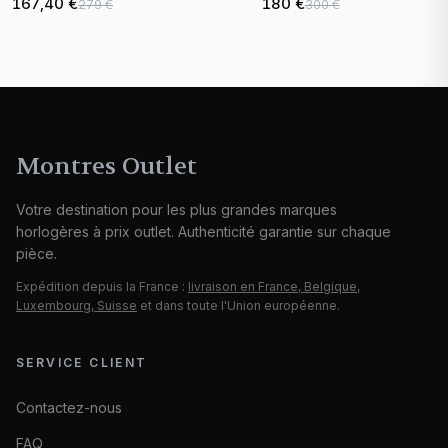
167,40 €
180 €
279 €
300 €
Montres Outlet
Votre destination pour les plus grandes marques
horlogères à prix outlet. Authenticité garantie sur chaque
pièce.
Expédition depuis la France :
livraison en France, Belgique,
Luxembourg, Suisse
et dans toute l'Union européenne.
SERVICE CLIENT
Contactez-nous
FAQ