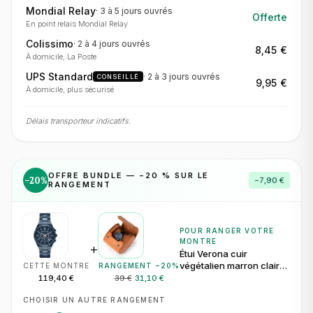
Mondial Relay
·
3 à 5 jours
ouvrés
Offerte
En point relais Mondial Relay
Colissimo
·
2 à 4 jours
ouvrés
8,45 €
À domicile, La Poste
UPS Standard
·
2 à 3 jours
ouvrés
CONSEILLÉ
9,95 €
À domicile, plus sécurisé
Délais transporteur indicatifs.
OFFRE BUNDLE — −
20
% SUR LE
−
20
%
−
7,90 €
RANGEMENT
POUR RANGER VOTRE
MONTRE
+
Étui Verona cuir
végétalien marron clair
CETTE MONTRE
RANGEMENT −
20
%
pour 1 montre
119,40 €
39 €
31,10 €
CHOISIR UN AUTRE RANGEMENT