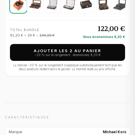
122,00 €
TOTAL BUNDLE
91,20 €
+
39 €
=
130,20 €
Vous économisez
8,20 €
AJOUTER LES 2 AU PANIER
−
20
% sur le rangement : économisez
8,20 €
La remise −
20
% sur le rangement s'applique automatiquement tant que les
deux produits restent dans le panier. La montre reste au prix affiché.
CARACTÉRISTIQUES
Marque
Michael Kors