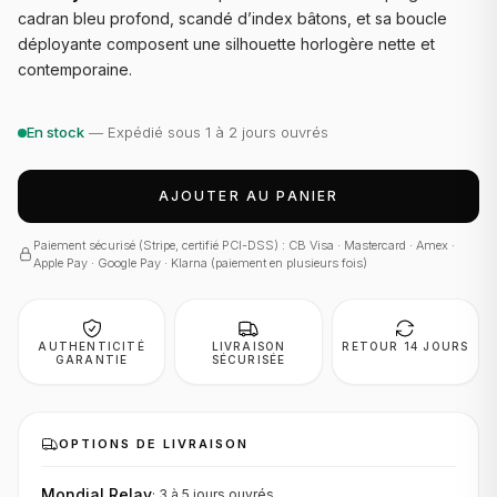
cadran bleu profond, scandé d’index bâtons, et sa boucle
déployante composent une silhouette horlogère nette et
contemporaine.
En stock
— Expédié sous 1 à 2 jours ouvrés
AJOUTER AU PANIER
Paiement sécurisé (Stripe, certifié PCI-DSS) : CB Visa · Mastercard · Amex ·
Apple Pay · Google Pay · Klarna (paiement en plusieurs fois)
AUTHENTICITÉ
LIVRAISON
RETOUR 14 JOURS
GARANTIE
SÉCURISÉE
OPTIONS DE LIVRAISON
Mondial Relay
·
3 à 5 jours
ouvrés