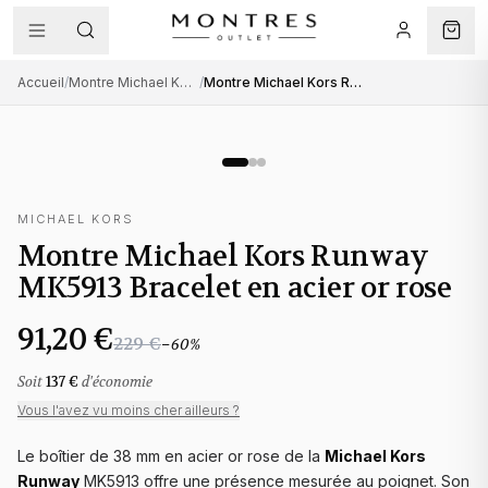
Accueil
/
Montre Michael Kors femme
/
Montre Michael Kors Runway MK5913 Bracelet en acier or rose
MICHAEL KORS
Montre Michael Kors Runway
MK5913 Bracelet en acier or rose
91,20 €
229 €
−
60
%
Soit
137 €
d'économie
Vous l'avez vu moins cher ailleurs ?
Le boîtier de 38 mm en acier or rose de la
Michael Kors
Runway
MK5913 offre une présence mesurée au poignet. Son