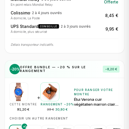
Offerte
En point relais Mondial Relay
Colissimo
·
2 à 4 jours
ouvrés
8,45 €
À domicile, La Poste
UPS Standard
·
2 à 3 jours
ouvrés
CONSEILLÉ
9,95 €
À domicile, plus sécurisé
Délais transporteur indicatifs.
OFFRE BUNDLE — −
20
% SUR LE
−
20
%
−
8,20 €
RANGEMENT
POUR RANGER VOTRE
MONTRE
+
Étui Verona cuir
végétalien marron clair
CETTE MONTRE
RANGEMENT −
20
%
pour 1 montre
91,20 €
39 €
30,80 €
CHOISIR UN AUTRE RANGEMENT