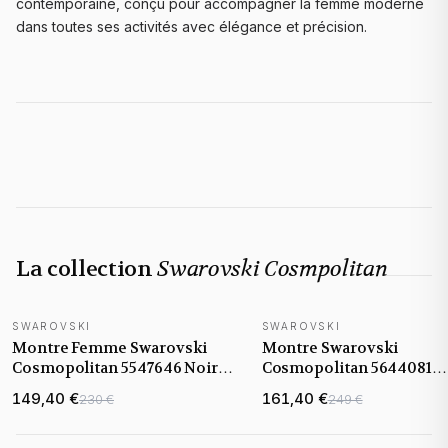
contemporaine, conçu pour accompagner la femme moderne
dans toutes ses activités avec élégance et précision.
La collection
Swarovski Cosmpolitan
SWAROVSKI
SWAROVSKI
Montre Femme Swarovski
Montre Swarovski
Cosmopolitan 5547646 Noire
Cosmopolitan 5644081
en poudre de diamants
bracelet bicolore argent 
149,40 €
161,40 €
230 €
249 €
rose