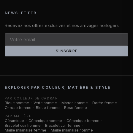
NEWSLETTER
Recevez nos offres exclusives et nos arrivages horlogers.
S'INSCRIRE
EXPLORER PAR COULEUR, MATIÈRE & STYLE
PAR COULEUR DE CADRAN
Bleue homme
·
Verte homme
·
Marron homme
·
Dorée femme
·
Or rose femme
·
Bleue femme
·
Rose femme
PAR MATIÈRE
Céramique
·
Céramique homme
·
Céramique femme
·
Bracelet cuir homme
·
Bracelet cuir femme
·
Maille milanaise femme
·
Maille milanaise homme
·