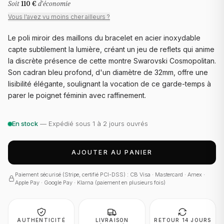
Soit
110 €
d'économie
Vous l'avez vu moins cher ailleurs ?
Le poli miroir des maillons du bracelet en acier inoxydable
capte subtilement la lumière, créant un jeu de reflets qui anime
la discrète présence de cette montre Swarovski Cosmopolitan.
Son cadran bleu profond, d'un diamètre de 32mm, offre une
lisibilité élégante, soulignant la vocation de ce garde-temps à
parer le poignet féminin avec raffinement.
En stock
— Expédié sous 1 à 2 jours ouvrés
AJOUTER AU PANIER
Paiement sécurisé (Stripe, certifié PCI-DSS) : CB Visa · Mastercard · Amex ·
Apple Pay · Google Pay · Klarna (paiement en plusieurs fois)
AUTHENTICITÉ
LIVRAISON
RETOUR 14 JOURS