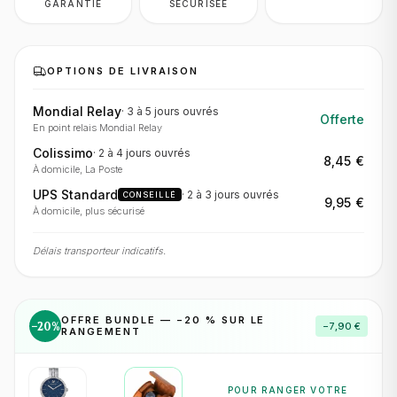
GARANTIE
SÉCURISÉE
OPTIONS DE LIVRAISON
Mondial Relay
·
3 à 5 jours
ouvrés
Offerte
En point relais Mondial Relay
Colissimo
·
2 à 4 jours
ouvrés
8,45 €
À domicile, La Poste
UPS Standard
·
2 à 3 jours
ouvrés
CONSEILLÉ
9,95 €
À domicile, plus sécurisé
Délais transporteur indicatifs.
OFFRE BUNDLE — −
20
% SUR LE
−
20
%
−
7,90 €
RANGEMENT
POUR RANGER VOTRE