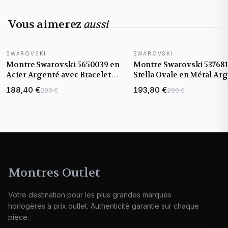
Vous aimerez
aussi
SWAROVSKI
SWAROVSKI
Montre Swarovski 5650039 en
Montre Swarovski 537681
Acier Argenté avec Bracelet
Stella Ovale en Métal Ar
Maille et Cristaux
188,40 €
193,80 €
290 €
299 €
Montres Outlet
Votre destination pour les plus grandes marques
horlogères à prix outlet. Authenticité garantie sur chaque
pièce.