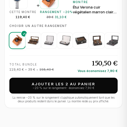
MONTRE
+
Étui Verona cuir
végétalien marron clair
CETTE MONTRE
RANGEMENT −
20
%
pour 1 montre
119,40 €
39 €
31,10 €
CHOISIR UN AUTRE RANGEMENT
150,50 €
TOTAL BUNDLE
119,40 €
+
39 €
=
158,40 €
Vous économisez
7,90 €
AJOUTER LES 2 AU PANIER
−
20
% sur le rangement : économisez
7,90 €
La remise −
20
% sur le rangement s'applique automatiquement tant que les
deux produits restent dans le panier. La montre reste au prix affiché.