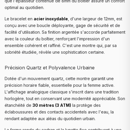
que l'épaisseur contenue de 8mm du boîtier assure un confort
optimal au quotidien.
Le bracelet en
acier inoxydable
, d'une largeur de 12mm, est
conçu avec une boucle déployante, gage de sécurité et de
facilité d'utilisation. Sa finition argentée s'accorde parfaitement
avec la couleur du boîtier, renforçant l'impression d'un
ensemble cohérent et raffiné. C'est une montre qui, par sa
sobriété étudiée, révèle une sophistication certaine.
Précision Quartz et Polyvalence Urbaine
Dotée d'un mouvement quartz, cette montre garantit une
précision horaire fiable, essentielle pour la femme active.
L'affichage analogique classique s'inscrit dans une tradition
horlogère, tout en conservant une modernité appréciable. Son
étanchéité de
30 mètres (3 ATM)
la protège des
éclaboussures et des contacts accidentels avec l'eau, la
rendant adaptée aux aléas du quotidien urbain.
La forme ronde du cadran et la lunette fixe contribuent à une