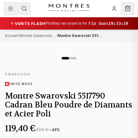
VENTE FLASH
Profitez-en avant la fin :
Fin dans
19
:
33
:
19
Accueil
/
Montre Swarovski femme
/
Montre Swarovski 5517790 Cadran Bleu Poudre de Diamants et Acier Poli
SWAROVSKI
SWISS MADE
Montre Swarovski 5517790
Cadran Bleu Poudre de Diamants
et Acier Poli
119,40 €
230 €
−
48
%