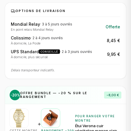
OPTIONS DE LIVRAISON
Mondial Relay
·
3 à 5 jours
ouvrés
Offerte
En point relais Mondial Relay
Colissimo
·
2 à 4 jours
ouvrés
8,45 €
À domicile, La Poste
UPS Standard
·
2 à 3 jours
ouvrés
CONSEILLÉ
9,95 €
À domicile, plus sécurisé
Délais transporteur indicatifs.
OFFRE BUNDLE — −
20
% SUR LE
−
20
%
−
8,00 €
RANGEMENT
POUR RANGER VOTRE
MONTRE
+
Étui Verona cuir
végétalien marron clair
CETTE MONTRE
RANGEMENT −
20
%