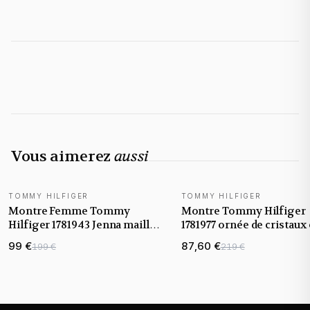
Vous aimerez
aussi
TOMMY HILFIGER
TOMMY HILFIGER
Montre Femme Tommy
Montre Tommy Hilfiger
Hilfiger 1781943 Jenna maille
1781977 ornée de cristaux
milanaise dorée
acier or jaune
99 €
87,60 €
199 €
219 €