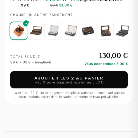
pour 1 montre
99 €
39 €
31,00 €
CHOISIR UN AUTRE RANGEMENT
130,00 €
TOTAL BUNDLE
99 €
+
39 €
=
138,00 €
Vous économisez
8,00 €
AJOUTER LES 2 AU PANIER
−
20
% sur le rangement : économisez
8,00 €
La remise −
20
% sur le rangement s'applique automatiquement tant que les
deux produits restent dans le panier. La montre reste au prix affiché.