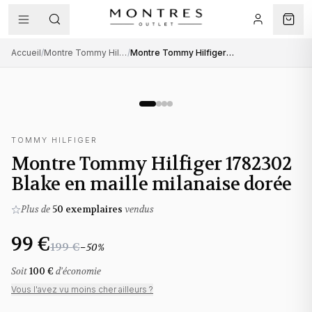
Accueil
/
Montre Tommy Hilfiger femme
/
Montre Tommy Hilfiger 1782302 Blake en maille milanaise dorée
TOMMY HILFIGER
Montre Tommy Hilfiger 1782302
Blake en maille milanaise dorée
Plus de
50
exemplaires
vendus
99 €
199 €
−
50
%
Soit
100 €
d'économie
Vous l'avez vu moins cher ailleurs ?