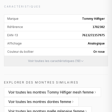
CARACTÉRISTIQUES
Marque
Tommy Hilfiger
Référence
1782302
EAN-13
7613272357975
Affichage
Analogique
Couleur du boîtier
Or rose
Voir toutes les caractéristiques (19)
EXPLORER DES MONTRES SIMILAIRES
Voir toutes les
montres Tommy Hilfiger mesh femme
Voir toutes les
montres dorées femme
Voir toutes les
montres maille milanaise femme