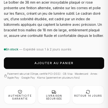
Le boîtier de 38 mm en acier inoxydable plaqué or rose
présente une finition alternée, satinée sur les cornes et polie
sur les flancs, créant un jeu de lumière subtil. Le cadran doré
uni, d’une sobriété étudiée, est cadré par un index de
bâtonnets appliqués qui captent la lumière avec précision. Un
bracelet trois mailles de 18 mm de large, entièrement plaqué
or, assure une continuité fluide et confortable depuis le boîtier.
En stock
— Expédié sous 1 à 2 jours ouvrés
AJOUTER AU PANIER
Paiement sécurisé (Stripe, certifié PCI-DSS) : CB Visa · Mastercard · Amex ·
Apple Pay · Google Pay · Klarna (paiement en plusieurs fois)
AUTHENTICITÉ
LIVRAISON
RETOUR 14 JOURS
GARANTIE
SÉCURISÉE