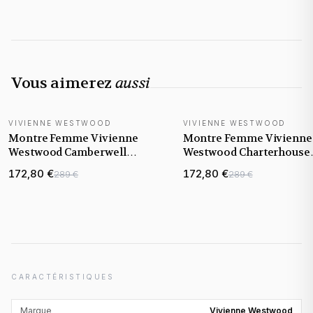
Vous aimerez
aussi
VIVIENNE WESTWOOD
VIVIENNE WESTWOOD
Montre Femme Vivienne
Montre Femme Vivienne
Westwood Camberwell
Westwood Charterhouse
VV261SLSR bracelet bicolore
VV244SLSR bracelet bico
172,80 €
172,80 €
289 €
289 €
en acier cadran argenté
en acier cadran argenté
CARACTÉRISTIQUES
Marque
Vivienne Westwood