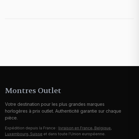
Montres Outlet
Votre destination pour les plus grandes marques
horlogères à prix outlet. Authenticité garantie sur chaque
pièce.
Expédition depuis la France :
livraison en France, Belgique,
Luxembourg, Suisse
et dans toute l'Union européenne.