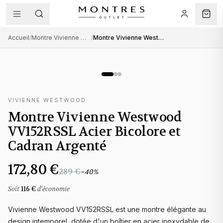
Accueil
/
Montre Vivienne Westwood femme
/
Montre Vivienne Westwood VV152RSSL Acier Bicolore et Cadran Argenté
VIVIENNE WESTWOOD
Montre Vivienne Westwood
VV152RSSL Acier Bicolore et
Cadran Argenté
172,80 €
289 €
−
40
%
Soit
116 €
d'économie
Vivienne Westwood VV152RSSL est une montre élégante au
design intemporel, dotée d'un boîtier en acier inoxydable de