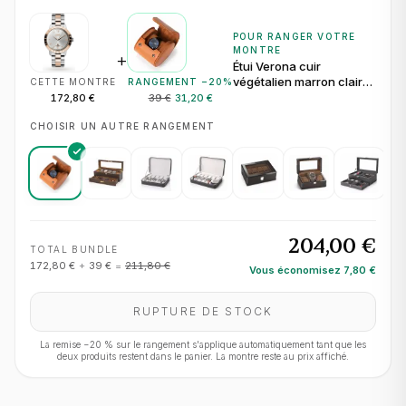
POUR RANGER VOTRE
MONTRE
+
Étui Verona cuir
végétalien marron clair
CETTE MONTRE
RANGEMENT −
20
%
pour 1 montre
172,80 €
39 €
31,20 €
CHOISIR UN AUTRE RANGEMENT
204,00 €
TOTAL BUNDLE
172,80 €
+
39 €
=
211,80 €
Vous économisez
7,80 €
RUPTURE DE STOCK
La remise −
20
% sur le rangement s'applique automatiquement tant que les
deux produits restent dans le panier. La montre reste au prix affiché.