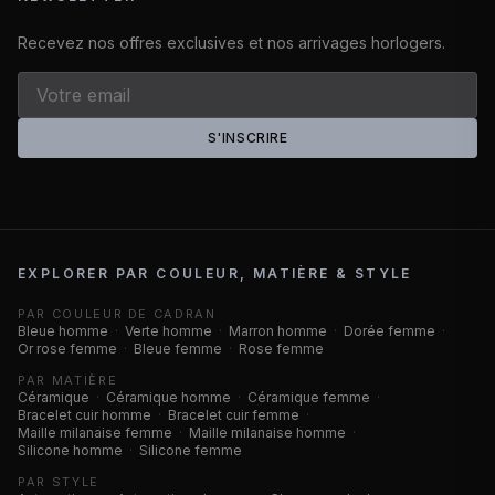
Recevez nos offres exclusives et nos arrivages horlogers.
S'INSCRIRE
EXPLORER PAR COULEUR, MATIÈRE & STYLE
PAR COULEUR DE CADRAN
Bleue homme
·
Verte homme
·
Marron homme
·
Dorée femme
·
Or rose femme
·
Bleue femme
·
Rose femme
PAR MATIÈRE
Céramique
·
Céramique homme
·
Céramique femme
·
Bracelet cuir homme
·
Bracelet cuir femme
·
Maille milanaise femme
·
Maille milanaise homme
·
Silicone homme
·
Silicone femme
PAR STYLE