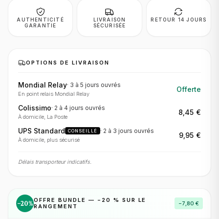
AUTHENTICITÉ
LIVRAISON
RETOUR 14 JOURS
GARANTIE
SÉCURISÉE
OPTIONS DE LIVRAISON
Mondial Relay
·
3 à 5 jours
ouvrés
Offerte
En point relais Mondial Relay
Colissimo
·
2 à 4 jours
ouvrés
8,45 €
À domicile, La Poste
UPS Standard
·
2 à 3 jours
ouvrés
CONSEILLÉ
9,95 €
À domicile, plus sécurisé
Délais transporteur indicatifs.
OFFRE BUNDLE — −
20
% SUR LE
−
20
%
−
7,80 €
RANGEMENT