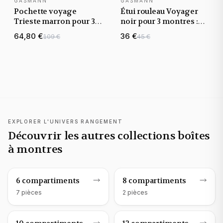
GASMANN
GASMANN
NOUVEAUTÉ
NOUVEAUTÉ
Pochette voyage
Étui rouleau Voyager
Trieste marron pour 3
noir pour 3 montres :
montres, fermeture
Watch Roll voyage
64,80 €
36 €
109 €
45 €
rabat
EXPLORER L'UNIVERS RANGEMENT
Découvrir les autres collections boîtes
à montres
Rangement montres
Rangement montres
6 compartiments
8 compartiments
7
pièce
s
2
pièce
s