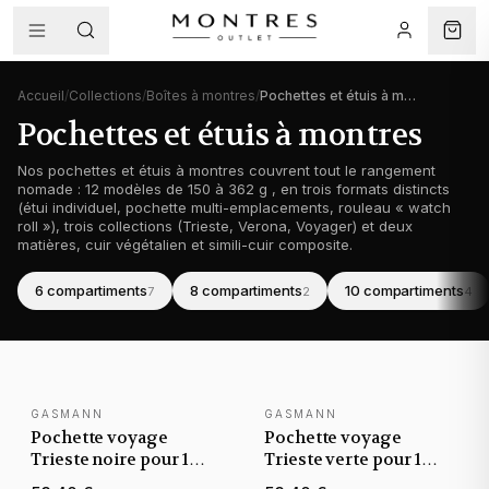
Accueil
/
Collections
/
Boîtes à montres
/
Pochettes et étuis à montres
Pochettes et étuis à montres
Nos pochettes et étuis à montres couvrent tout le rangement
nomade : 12 modèles de 150 à 362 g , en trois formats distincts
(étui individuel, pochette multi-emplacements, rouleau « watch
roll »), trois collections (Trieste, Verona, Voyager) et deux
matières, cuir végétalien et simili-cuir composite.
6 compartiments
8 compartiments
10 compartiments
7
2
4
Rangement montres
Rangement montres
Rangement montres
GASMANN
GASMANN
NOUVEAUTÉ
NOUVEAUTÉ
Pochette voyage
Pochette voyage
Trieste noire pour 1
Trieste verte pour 1
montre, fermeture
montre, fermeture