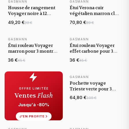
GASMANN
GASMANN
NOUVEAUTÉ
NOUVEAUTÉ
Housse de rangement
Étui Verona cuir
Voyager noire à 12
végétalien marron clair
compartiments
pour 3 montres
49,20 €
70,80 €
99 €
89 €
fermeture éclair
GASMANN
GASMANN
NOUVEAUTÉ
NOUVEAUTÉ
Étui rouleau Voyager
Étui rouleau Voyager
marron pour 3 montres
effet carbone pour 3
: Watch Roll voyage
montres : Watch Roll
36 €
36 €
45 €
45 €
voyage
GASMANN
NOUVEAUTÉ
Pochette voyage
Trieste verte pour 3
OFFRE LIMITÉE
Ventes
Flash
montres, fermeture
64,80 €
109 €
rabat
Jusqu'à -80%
J'EN PROFITE