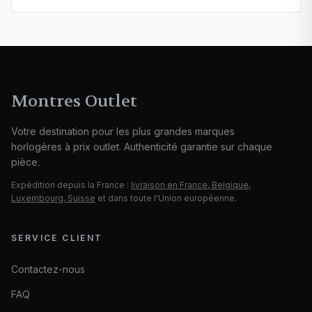
de trajet, par une spécialiste accessoires.
Montres Outlet
Votre destination pour les plus grandes marques
horlogères à prix outlet. Authenticité garantie sur chaque
pièce.
Expédition depuis la France :
livraison en France, Belgique,
Luxembourg, Suisse
et dans toute l'Union européenne.
SERVICE CLIENT
Contactez-nous
FAQ