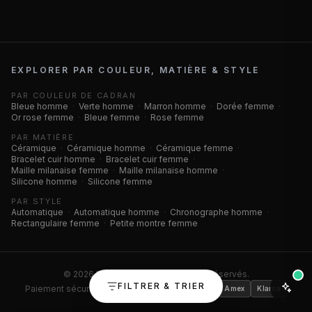
EXPLORER PAR COULEUR, MATIÈRE & STYLE
PAR COULEUR DE CADRAN
Bleue homme
·
Verte homme
·
Marron homme
·
Dorée femme
·
Or rose femme
·
Bleue femme
·
Rose femme
PAR MATIÈRE
Céramique
·
Céramique homme
·
Céramique femme
·
Bracelet cuir homme
·
Bracelet cuir femme
·
Maille milanaise femme
·
Maille milanaise homme
·
Silicone homme
·
Silicone femme
PAR STYLE
Automatique
·
Automatique homme
·
Chronographe homme
·
Rectangulaire femme
·
Petite montre femme
©
2026
Montres Outlet. Tous droits réservés.
FILTRER & TRIER
Paiement sécurisé ·
Visa
Mastercard
CB
Amex
Klarna