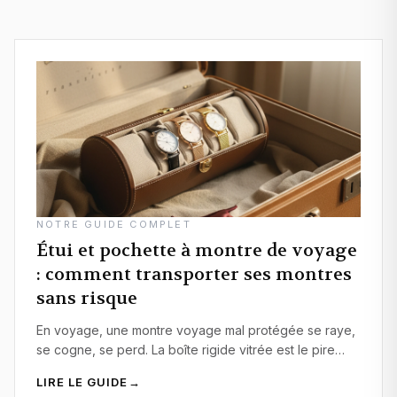
ranger, un fermoir ouvert peut rayer le fond du compartiment
voisin en cas de secousse prolongée.
NOTRE GUIDE COMPLET
Étui et pochette à montre de voyage
: comment transporter ses montres
sans risque
En voyage, une montre voyage mal protégée se raye,
se cogne, se perd. La boîte rigide vitrée est le pire
choix en valise. Voici comment choisir entre housse,
LIRE LE GUIDE
→
rouleau et étui, selon le nombre de montres et le type