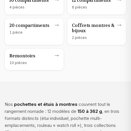
Rangement montres
Rangement montres
10 compartiments
12 compartiments
4
pièce
s
6
pièce
s
Rangement montres
Rangement montres
20 compartiments
Coffrets montres &
bijoux
1
pièce
2
pièce
s
Rangement montres
Remontoirs
10
pièce
s
Nos
pochettes et étuis à montres
couvrent tout le
rangement nomade : 12 modèles de
150 à 362 g
, en trois
formats distincts (étui individuel, pochette multi-
emplacements, rouleau « watch roll »), trois collections