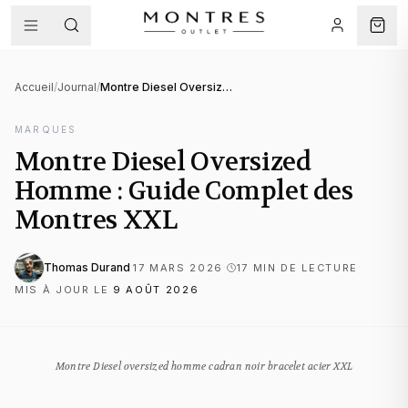
Accueil
/
Journal
/
Montre Diesel Oversized Homme : Guide Complet des Montres XXL
MARQUES
Montre Diesel Oversized
Homme : Guide Complet des
Montres XXL
Thomas Durand
·
·
·
17 MARS 2026
17
MIN DE LECTURE
MIS À JOUR LE
9 AOÛT 2026
Montre Diesel oversized homme cadran noir bracelet acier XXL