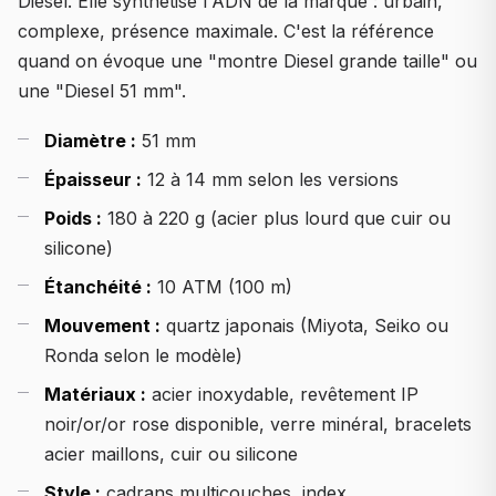
Diesel. Elle synthétise l'ADN de la marque : urbain,
complexe, présence maximale. C'est la référence
quand on évoque une "montre Diesel grande taille" ou
une "Diesel 51 mm".
Diamètre :
51 mm
Épaisseur :
12 à 14 mm selon les versions
Poids :
180 à 220 g (acier plus lourd que cuir ou
silicone)
Étanchéité :
10 ATM (100 m)
Mouvement :
quartz japonais (Miyota, Seiko ou
Ronda selon le modèle)
Matériaux :
acier inoxydable, revêtement IP
noir/or/or rose disponible, verre minéral, bracelets
acier maillons, cuir ou silicone
Style :
cadrans multicouches, index