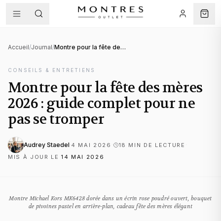
Accueil
/
Journal
/
Montre pour la fête des mères 2026 : guide complet pour ne pas se tromper
CONSEILS & ENTRETIENS
Montre pour la fête des mères
2026 : guide complet pour ne
pas se tromper
Audrey Staedel
·
·
·
4 MAI 2026
18
MIN DE LECTURE
MIS À JOUR LE
14 MAI 2026
Montre Michael Kors MK6428 dorée dans un écrin rose poudré ouvert, bouquet
de pivoines pastel en arrière-plan, cadeau fête des mères élégant