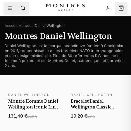
Accueil
/
Marques
/
Daniel Wellington
Montres Daniel Wellington
Daniel Wellington est la marque scandinave fondée à Stockholm
en 2011, reconnaissable à ses bracelets NATO interchangeables
et son design minimaliste. Plus de 80 références DW homme et
femme à prix outlet sur Montres Outlet, authentiques et garanties
2 ans.
DANIEL WELLINGTON
DANIEL WELLINGTON
NOUVEAUTÉ
Montre Homme Daniel
Bracelet Daniel
Wellington Iconic Link
Wellington Classic
DW00100427 cadran
Sheffield en cuir
131,40 €
19,20 €
219 €
39 €
vert 40mm bracelet
véritable
acier