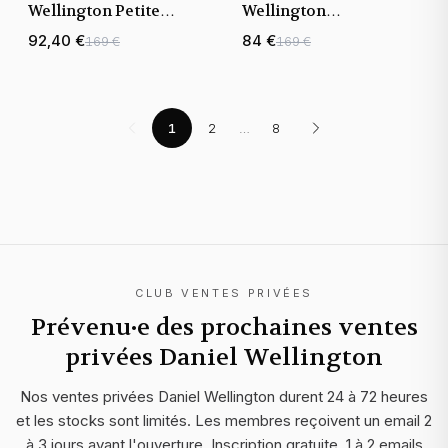
Wellington Petite
Wellington
Evergold DW00100346
DW00100306 Classic
92,40 €
84 €
169 €
169 €
en maille milanaise
Petite Sterling 36mm
doré jaune
maille milanaise
Argentée
1
2
…
8
CLUB VENTES PRIVÉES
Prévenu·e des prochaines ventes
privées
Daniel Wellington
Nos ventes privées
Daniel Wellington
durent 24 à 72 heures
et les stocks sont limités. Les membres reçoivent un email 2
à 3 jours avant l'ouverture. Inscription gratuite, 1 à 2 emails