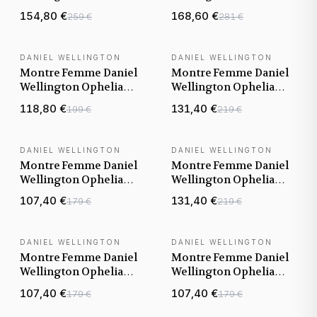
Paradigma Link
Paradigma Link
154,80 €
168,60 €
259 €
281 €
DW00100818 lunette
DW00100822 noire
bleue cadran blanc
bracelet acier
bracelet acier
DANIEL WELLINGTON
DANIEL WELLINGTON
NOUVEAUTÉ
NOUVEAUTÉ
Montre Femme Daniel
Montre Femme Daniel
Wellington Ophelia
Wellington Ophelia
Mini DW00100811
Mini DW00100809
118,80 €
131,40 €
199 €
219 €
bicolore bracelet
cadran bleu bracelet
maillons acier
maillons acier
DANIEL WELLINGTON
DANIEL WELLINGTON
NOUVEAUTÉ
NOUVEAUTÉ
Montre Femme Daniel
Montre Femme Daniel
Wellington Ophelia
Wellington Ophelia
Mini DW00100808
Mini DW00100805 or
107,40 €
131,40 €
179 €
219 €
argentée bracelet
rose bracelet maillons
maillons acier
acier
DANIEL WELLINGTON
DANIEL WELLINGTON
NOUVEAUTÉ
NOUVEAUTÉ
Montre Femme Daniel
Montre Femme Daniel
Wellington Ophelia
Wellington Ophelia
Mini DW00100804
Mini DW00100803
107,40 €
107,40 €
179 €
179 €
cadran vert bracelet
dorée bracelet maillons
maillons acier doré
acier