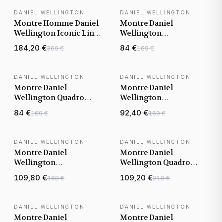
DANIEL WELLINGTON
DANIEL WELLINGTON
NOUVEAUTÉ
Montre Homme Daniel
Montre Daniel
Wellington Iconic Link
Wellington
Automatique
DW00100305 en maille
184,20 €
84 €
369 €
169 €
DW00100753 noire
milanaise Rose Doré
bracelet acier
36mm
DANIEL WELLINGTON
DANIEL WELLINGTON
Montre Daniel
Montre Daniel
Wellington Quadro
Wellington
Pressed DW00100434
DW00100431 Quadro
84 €
92,40 €
169 €
169 €
Bracelet en cuir noir
Rectangulaire maille
milanaise Or Rose
DANIEL WELLINGTON
DANIEL WELLINGTON
Montre Daniel
Montre Daniel
Wellington
Wellington Quadro
DW00100656 Quadro
Roman -5Link doré or
109,80 €
109,20 €
169 €
219 €
Mini maille milanaise
rose
Dorée
DANIEL WELLINGTON
DANIEL WELLINGTON
Montre Daniel
Montre Daniel