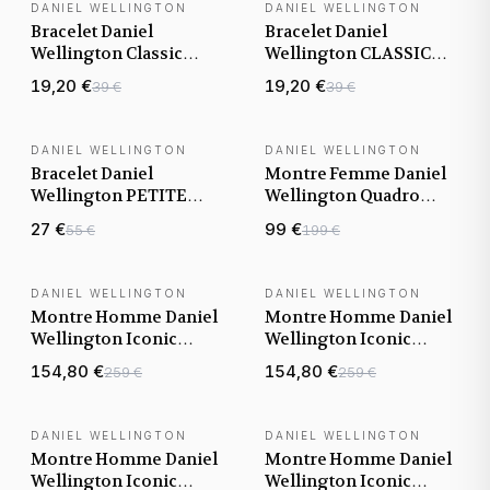
DANIEL WELLINGTON
DANIEL WELLINGTON
Bracelet Daniel
Bracelet Daniel
Wellington Classic
Wellington CLASSIC
Sheffield en cuir
YORK en cuir véritable
19,20 €
19,20 €
39 €
39 €
véritable
DANIEL WELLINGTON
DANIEL WELLINGTON
NOUVEAUTÉ
Bracelet Daniel
Montre Femme Daniel
Wellington PETITE
Wellington Quadro
DURHAM en cuir
Lumine DW00100578
27 €
99 €
55 €
199 €
cadran blanc bracelet
acier
DANIEL WELLINGTON
DANIEL WELLINGTON
NOUVEAUTÉ
NOUVEAUTÉ
Montre Homme Daniel
Montre Homme Daniel
Wellington Iconic
Wellington Iconic
Paradigma Link
Paradigma Link
154,80 €
154,80 €
259 €
259 €
DW00100821 noire
DW00100820 cadran
bracelet acier
bleu bracelet acier
DANIEL WELLINGTON
DANIEL WELLINGTON
NOUVEAUTÉ
NOUVEAUTÉ
Montre Homme Daniel
Montre Homme Daniel
Wellington Iconic
Wellington Iconic