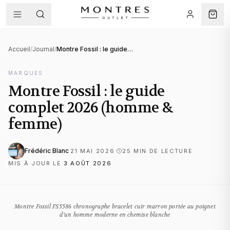
Accueil
/
Journal
/
Montre Fossil : le guide complet 2026 (homme & femme)
MARQUES
Montre Fossil : le guide
complet 2026 (homme &
femme)
Frédéric Blanc
·
·
·
21 MAI 2026
25
MIN DE LECTURE
MIS À JOUR LE
3 AOÛT 2026
Montre Fossil FS5586 chronographe bracelet cuir marron portée au poignet
d'un homme moderne en chemise blanche