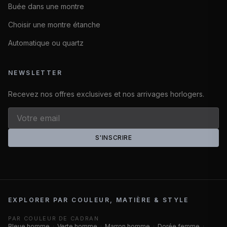
Buée dans une montre
Choisir une montre étanche
Automatique ou quartz
NEWSLETTER
Recevez nos offres exclusives et nos arrivages horlogers.
S'INSCRIRE
EXPLORER PAR COULEUR, MATIÈRE & STYLE
PAR COULEUR DE CADRAN
Bleue homme
·
Verte homme
·
Marron homme
·
Dorée femme
·