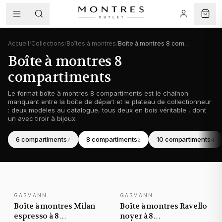
Accueil
/
Collections
/
Boîtes à montres
/
Boîte à montres 8 compartiments
Boîte à montres 8
compartiments
Le format boîte à montres 8 compartiments est le chaînon
manquant entre la boîte de départ et le plateau de collectionneur
: deux modèles au catalogue, tous deux en bois véritable , dont
un avec tiroir à bijoux.
6 compartiments
8 compartiments
10 compartiments
7
2
4
Rangement montres
Rangement montres
GASMANN
GASMANN
NOUVEAUTÉ
NOUVEAUTÉ
Boîte à montres Milan
Boîte à montres Ravello
espresso à 8
noyer à 8