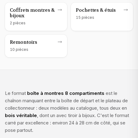
Rangement montres
Rangement montres
Coffrets montres &
Pochettes & étuis
bijoux
15
pièce
s
2
pièce
s
Rangement montres
Remontoirs
10
pièce
s
Le format
boîte à montres 8 compartiments
est le
chaînon manquant entre la boîte de départ et le plateau de
collectionneur : deux modèles au catalogue, tous deux en
bois véritable
, dont un avec tiroir à bijoux. C'est le format
carré par excellence : environ 24 à 28 cm de côté, qui se
pose partout.