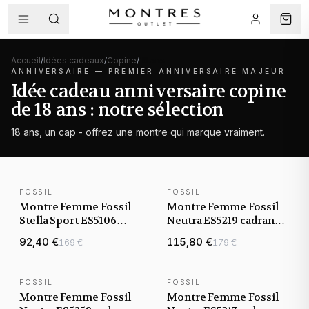
Accueil
/
Idées cadeaux
/
Copine
/
18 ans
ANNIVERSAIRE —
PREMIER ANNIVERSAIRE MAJEUR
Idée cadeau anniversaire copine
de 18 ans : notre sélection
18 ans, un cap - offrez une montre qui marque vraiment.
FOSSIL
FOSSIL
NOUVEAUTÉ
NOUVEAUTÉ
Montre Femme Fossil
Montre Femme Fossil
Stella Sport ES5106
Neutra ES5219 cadran
cadran or rose bracelet
doré bracelet acier
92,40 €
115,80 €
169 €
179 €
acier
FOSSIL
FOSSIL
NOUVEAUTÉ
NOUVEAUTÉ
Montre Femme Fossil
Montre Femme Fossil