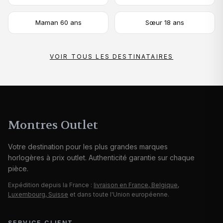
Maman 60 ans
Sœur 18 ans
VOIR TOUS LES DESTINATAIRES
Montres Outlet
Votre destination pour les plus grandes marques
horlogères à prix outlet. Authenticité garantie sur chaque
pièce.
Expédition depuis la France :
livraison en France, Belgique,
Luxembourg, Suisse
et dans toute l'Union européenne.
SERVICE CLIENT