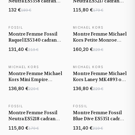
Neutra ES5358 cadran
Neutra ES5217 cadran
blanc bracelet acier
argenté bracelet acier
132 €
115,80 €
189 €
179 €
FOSSIL
MICHAEL KORS
NOUVEAUTÉ
Montre Femme Fossil
Montre Femme Michael
Raquel ES5340 cadran
Kors Petite Monroe
noir bracelet acier
MKO9015P argentée
131,40 €
160,20 €
219 €
229 €
bracelet cuir rose
MICHAEL KORS
MICHAEL KORS
NOUVEAUTÉ
NOUVEAUTÉ
Montre Femme Michael
Montre Femme Michael
Kors Mini Empire
Kors Laney MK4893 or
MK4858 or rose
rose bracelet maillons
136,80 €
136,80 €
229 €
229 €
bracelet maillons acier
acier
FOSSIL
FOSSIL
NOUVEAUTÉ
NOUVEAUTÉ
Montre Femme Fossil
Montre Femme Fossil
Neutra ES5218 cadran
Blue Dive ES5351 cadran
marron nacré bracelet
rose bracelet acier
115,80 €
131,40 €
179 €
219 €
acier