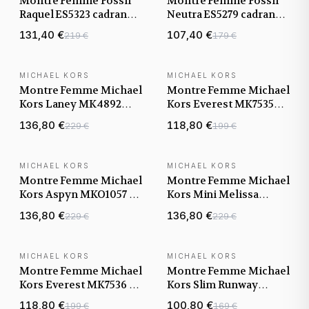
Montre Femme Fossil
Montre Femme Fossil
Raquel ES5323 cadran
Neutra ES5279 cadran
marron nacré bracelet
gris nacré bracelet
131,40 €
107,40 €
219 €
179 €
acier
acier
MICHAEL KORS
MICHAEL KORS
NOUVEAUTÉ
NOUVEAUTÉ
Montre Femme Michael
Montre Femme Michael
Kors Laney MK4892
Kors Everest MK7535
dorée bracelet maillons
dorée bracelet silicone
136,80 €
118,80 €
229 €
199 €
acier
MICHAEL KORS
MICHAEL KORS
NOUVEAUTÉ
NOUVEAUTÉ
Montre Femme Michael
Montre Femme Michael
Kors Aspyn MKO1057 or
Kors Mini Melissa
rose bracelet maillons
MKO1171 argentée
136,80 €
136,80 €
229 €
229 €
acier
bracelet maillons acier
MICHAEL KORS
MICHAEL KORS
NOUVEAUTÉ
NOUVEAUTÉ
Montre Femme Michael
Montre Femme Michael
Kors Everest MK7536 or
Kors Slim Runway
rose bracelet silicone
MK7469 or rose
118,80 €
100,80 €
199 €
169 €