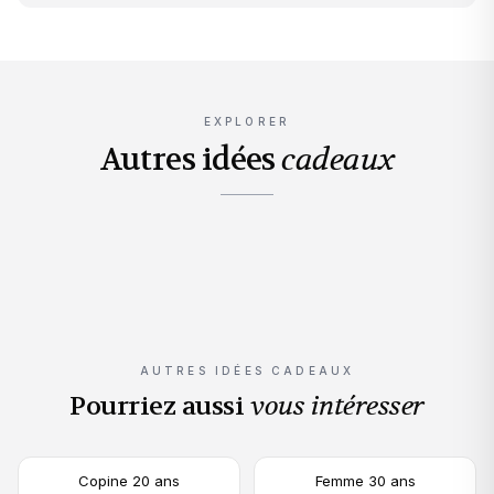
EXPLORER
Autres idées
cadeaux
Fête des Pères
Fête des Mères
Saint Valentin
Noël
Une montre pour papa
Une montre pour maman
Black Friday
Cadeau couple
La pièce qui dure 10 ans
Les vraies affaires
AUTRES IDÉES CADEAUX
Pourriez aussi
vous intéresser
Copine 20 ans
Femme 30 ans