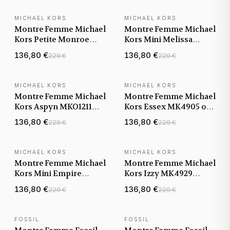
MICHAEL KORS
MICHAEL KORS
NOUVEAUTÉ
NOUVEAUTÉ
Montre Femme Michael
Montre Femme Michael
Kors Petite Monroe
Kors Mini Melissa
MKO9015 argentée
MKO1172 bicolore
136,80 €
136,80 €
229 €
229 €
bracelet maillons acier
bracelet maillons acier
MICHAEL KORS
MICHAEL KORS
NOUVEAUTÉ
NOUVEAUTÉ
Montre Femme Michael
Montre Femme Michael
Kors Aspyn MKO1211
Kors Essex MK4905 or
noire bracelet maillons
rose bracelet maillons
136,80 €
136,80 €
229 €
229 €
acier
acier
MICHAEL KORS
MICHAEL KORS
NOUVEAUTÉ
NOUVEAUTÉ
Montre Femme Michael
Montre Femme Michael
Kors Mini Empire
Kors Izzy MK4929
MK4841 argentée
dorée bracelet maillons
136,80 €
136,80 €
229 €
229 €
bracelet maillons acier
acier
FOSSIL
FOSSIL
NOUVEAUTÉ
NOUVEAUTÉ