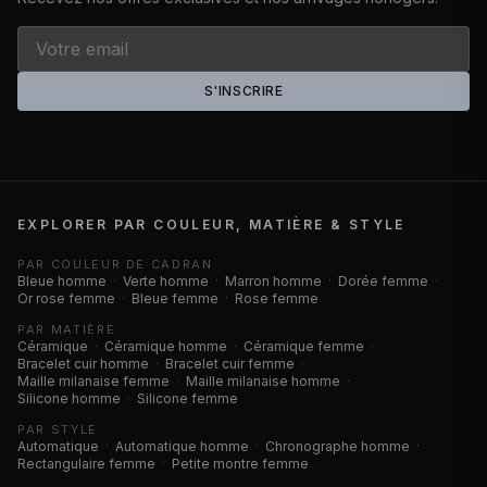
S'INSCRIRE
EXPLORER PAR COULEUR, MATIÈRE & STYLE
PAR COULEUR DE CADRAN
Bleue homme
·
Verte homme
·
Marron homme
·
Dorée femme
·
Or rose femme
·
Bleue femme
·
Rose femme
PAR MATIÈRE
Céramique
·
Céramique homme
·
Céramique femme
·
Bracelet cuir homme
·
Bracelet cuir femme
·
Maille milanaise femme
·
Maille milanaise homme
·
Silicone homme
·
Silicone femme
PAR STYLE
Automatique
·
Automatique homme
·
Chronographe homme
·
Rectangulaire femme
·
Petite montre femme