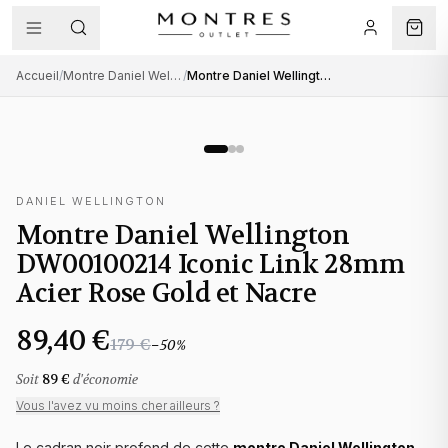
Accueil
/
Montre Daniel Wellington femme
/
Montre Daniel Wellington DW00100214 Iconic Link 28mm Acier Rose Gold et Nacre
DANIEL WELLINGTON
Montre Daniel Wellington
DW00100214 Iconic Link 28mm
Acier Rose Gold et Nacre
89,40 €
179 €
−
50
%
Soit
89 €
d'économie
Vous l'avez vu moins cher ailleurs ?
Le cadran noir profond de cette
montre Daniel Wellington