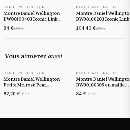
DANIEL WELLINGTON
DANIEL WELLINGTON
Montre Daniel Wellington
Montre Daniel Wellingto
DW00100403 Iconic Link
DW00100203 Iconic Link
28mm Acier Plaqué Or Jaune
36mm en Acier Poli Arge
84 €
104,40 €
169 €
209 €
Vous aimerez
aussi
DANIEL WELLINGTON
DANIEL WELLINGTON
Montre Daniel Wellington
Montre Daniel Wellingto
Petite Melrose Pearl
DW00100305 en maille
DW00100513 cadran nacre
milanaise Rose Doré 36
82,20 €
84 €
165 €
169 €
rose maille milanaise