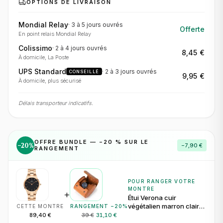
OPTIONS DE LIVRAISON
Mondial Relay
·
3 à 5 jours
ouvrés
Offerte
En point relais Mondial Relay
Colissimo
·
2 à 4 jours
ouvrés
8,45 €
À domicile, La Poste
UPS Standard
·
2 à 3 jours
ouvrés
CONSEILLÉ
9,95 €
À domicile, plus sécurisé
Délais transporteur indicatifs.
OFFRE BUNDLE — −
20
% SUR LE
−
20
%
−
7,90 €
RANGEMENT
POUR RANGER VOTRE
MONTRE
+
Étui Verona cuir
végétalien marron clair
CETTE MONTRE
RANGEMENT −
20
%
pour 1 montre
89,40 €
39 €
31,10 €