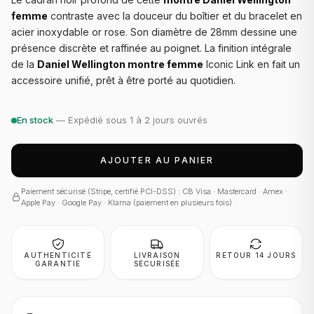
femme
contraste avec la douceur du boîtier et du bracelet en
acier inoxydable or rose. Son diamètre de 28mm dessine une
présence discrète et raffinée au poignet. La finition intégrale
de la
Daniel Wellington montre femme
Iconic Link en fait un
accessoire unifié, prêt à être porté au quotidien.
En stock
— Expédié sous 1 à 2 jours ouvrés
AJOUTER AU PANIER
Paiement sécurisé (Stripe, certifié PCI-DSS) : CB Visa · Mastercard · Amex ·
Apple Pay · Google Pay · Klarna (paiement en plusieurs fois)
AUTHENTICITÉ
LIVRAISON
RETOUR 14 JOURS
GARANTIE
SÉCURISÉE