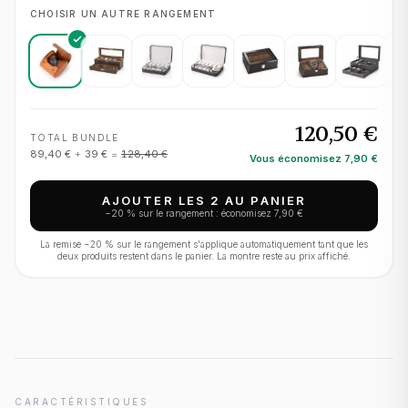
CHOISIR UN AUTRE RANGEMENT
120,50 €
TOTAL BUNDLE
89,40 €
+
39 €
=
128,40 €
Vous économisez
7,90 €
AJOUTER LES 2 AU PANIER
−
20
% sur le rangement : économisez
7,90 €
La remise −
20
% sur le rangement s'applique automatiquement tant que les
deux produits restent dans le panier. La montre reste au prix affiché.
CARACTÉRISTIQUES