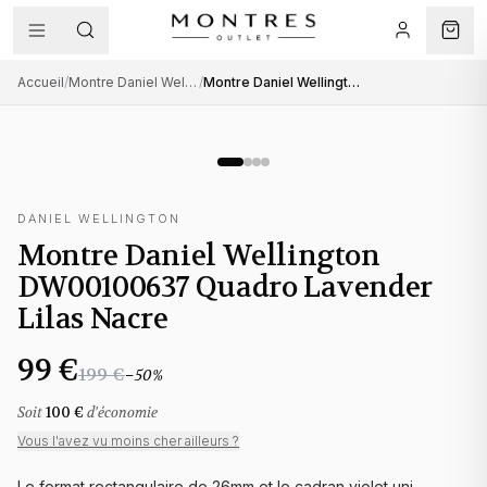
Accueil
/
Montre Daniel Wellington femme
/
Montre Daniel Wellington DW00100637 Quadro Lavender Lilas Nacre
DANIEL WELLINGTON
Montre Daniel Wellington
DW00100637 Quadro Lavender
Lilas Nacre
99 €
199 €
−
50
%
Soit
100 €
d'économie
Vous l'avez vu moins cher ailleurs ?
Le format rectangulaire de 26mm et le cadran violet uni