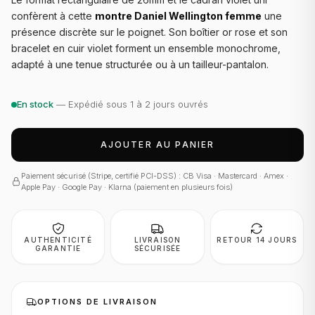
confèrent à cette
montre Daniel Wellington femme
une
présence discrète sur le poignet. Son boîtier or rose et son
bracelet en cuir violet forment un ensemble monochrome,
adapté à une tenue structurée ou à un tailleur-pantalon.
En stock
— Expédié sous 1 à 2 jours ouvrés
AJOUTER AU PANIER
Paiement sécurisé (Stripe, certifié PCI-DSS) : CB Visa · Mastercard · Amex ·
Apple Pay · Google Pay · Klarna (paiement en plusieurs fois)
AUTHENTICITÉ
LIVRAISON
RETOUR 14 JOURS
GARANTIE
SÉCURISÉE
OPTIONS DE LIVRAISON