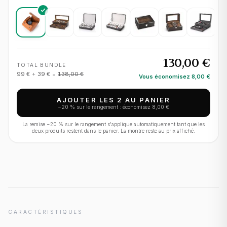
130,00 €
TOTAL BUNDLE
99 €
+
39 €
=
138,00 €
Vous économisez
8,00 €
AJOUTER LES 2 AU PANIER
−
20
% sur le rangement : économisez
8,00 €
La remise −
20
% sur le rangement s'applique automatiquement tant que les
deux produits restent dans le panier. La montre reste au prix affiché.
CARACTÉRISTIQUES