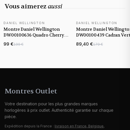
Vous aimerez
aussi
DANIEL WELLINGTON
DANIEL WELLINGTON
Montre Daniel Wellington
Montre Daniel Wellingto
DW00100636 Quadro Cherry
DW00100439 Cadran Vert
Blossom Rose Nacre
Bracelet Cuir Noir
99 €
89,40 €
199 €
179 €
Montres Outlet
Votre destination pour les plus grandes marques
horlogères à prix outlet. Authenticité garantie sur chaque
pièce.
Expédition depuis la France :
livraison en France, Belgique,