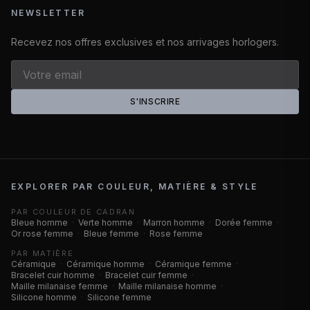
NEWSLETTER
Recevez nos offres exclusives et nos arrivages horlogers.
S'INSCRIRE
EXPLORER PAR COULEUR, MATIÈRE & STYLE
PAR COULEUR DE CADRAN
Bleue homme
·
Verte homme
·
Marron homme
·
Dorée femme
·
Or rose femme
·
Bleue femme
·
Rose femme
PAR MATIÈRE
Céramique
·
Céramique homme
·
Céramique femme
·
Bracelet cuir homme
·
Bracelet cuir femme
·
Maille milanaise femme
·
Maille milanaise homme
·
Silicone homme
·
Silicone femme