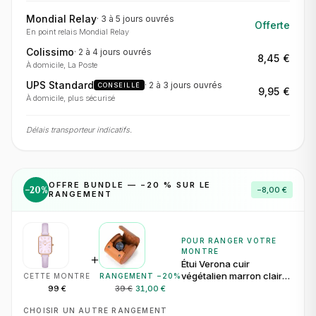
Mondial Relay
·
3 à 5 jours
ouvrés
Offerte
En point relais Mondial Relay
Colissimo
·
2 à 4 jours
ouvrés
8,45 €
À domicile, La Poste
UPS Standard
·
2 à 3 jours
ouvrés
CONSEILLÉ
9,95 €
À domicile, plus sécurisé
Délais transporteur indicatifs.
OFFRE BUNDLE — −
20
% SUR LE
−
20
%
−
8,00 €
RANGEMENT
POUR RANGER VOTRE
MONTRE
+
Étui Verona cuir
végétalien marron clair
CETTE MONTRE
RANGEMENT −
20
%
pour 1 montre
99 €
39 €
31,00 €
CHOISIR UN AUTRE RANGEMENT