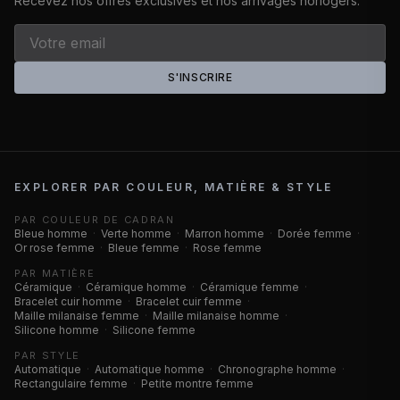
Recevez nos offres exclusives et nos arrivages horlogers.
S'INSCRIRE
EXPLORER PAR COULEUR, MATIÈRE & STYLE
PAR COULEUR DE CADRAN
Bleue homme
·
Verte homme
·
Marron homme
·
Dorée femme
·
Or rose femme
·
Bleue femme
·
Rose femme
PAR MATIÈRE
Céramique
·
Céramique homme
·
Céramique femme
·
Bracelet cuir homme
·
Bracelet cuir femme
·
Maille milanaise femme
·
Maille milanaise homme
·
Silicone homme
·
Silicone femme
PAR STYLE
Automatique
·
Automatique homme
·
Chronographe homme
·
Rectangulaire femme
·
Petite montre femme