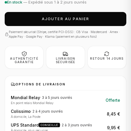
En stock
— Expédié sous 1 à 2 jours ouvrés
AJOUTER AU PANIER
Paiement sécurisé (Stripe, certifié PCI-DSS) : CB Visa · Mastercard · Amex ·
Apple Pay · Google Pay · Klarna (paiement en plusieurs fois)
AUTHENTICITÉ
LIVRAISON
RETOUR 14 JOURS
GARANTIE
SÉCURISÉE
OPTIONS DE LIVRAISON
Mondial Relay
·
3 à 5 jours
ouvrés
Offerte
En point relais Mondial Relay
Colissimo
·
2 à 4 jours
ouvrés
8,45 €
À domicile, La Poste
UPS Standard
·
2 à 3 jours
ouvrés
CONSEILLÉ
9,95 €
À domicile, plus sécurisé