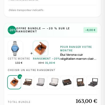
Délais transporteur indicatifs.
OFFRE BUNDLE — −
20
% SUR LE
−
20
%
−
8,00 €
RANGEMENT
POUR RANGER VOTRE
MONTRE
+
Étui Verona cuir
végétalien marron clair
CETTE MONTRE
RANGEMENT −
20
%
pour 1 montre
132 €
39 €
31,00 €
CHOISIR UN AUTRE RANGEMENT
163,00 €
TOTAL BUNDLE