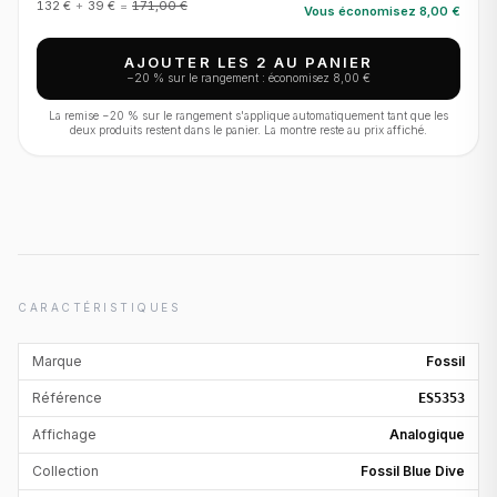
132 €
+
39 €
=
171,00 €
Vous économisez
8,00 €
AJOUTER LES 2 AU PANIER
−
20
% sur le rangement : économisez
8,00 €
La remise −
20
% sur le rangement s'applique automatiquement tant que les
deux produits restent dans le panier. La montre reste au prix affiché.
CARACTÉRISTIQUES
Marque
Fossil
Référence
ES5353
Affichage
Analogique
Collection
Fossil Blue Dive