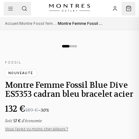
Accueil
/
Montre Fossil femme
/
Montre Femme Fossil Blue Dive ES5353 cadran bleu bracelet acier
FOSSIL
NOUVEAUTÉ
Montre Femme Fossil Blue Dive
ES5353 cadran bleu bracelet acier
132 €
189 €
−
30
%
Soit
57 €
d'économie
Vous l'avez vu moins cher ailleurs ?