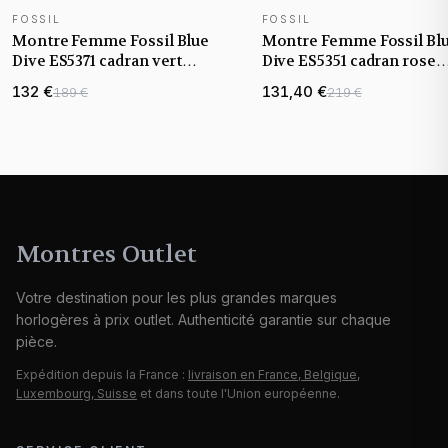
FOSSIL
FOSSIL
NOUVEAUTÉ
NOUVEAUTÉ
Montre Femme Fossil Blue
Montre Femme Fossil Bl
Dive ES5371 cadran vert
Dive ES5351 cadran rose
bracelet acier
bracelet acier
132 €
131,40 €
189 €
219 €
Montres Outlet
Votre destination pour les plus grandes marques
horlogères à prix outlet. Authenticité garantie sur chaque
pièce.
Expédition depuis la France :
livraison en France, Belgique,
Luxembourg, Suisse
et dans toute l'Union européenne.