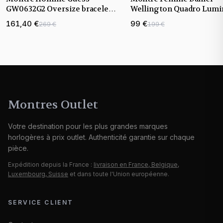
GW0632G2 Oversize bracelet
Wellington Quadro Lumi
acier
DW00100578 cadran blan
161,40 €
99 €
269 €
199 €
bracelet acier
Montres Outlet
Votre destination pour les plus grandes marques
horlogères à prix outlet. Authenticité garantie sur chaque
pièce.
Expédition depuis la France :
livraison en France, Belgique,
Luxembourg, Suisse
et dans toute l'Union européenne.
SERVICE CLIENT