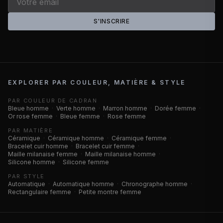
S'INSCRIRE
EXPLORER PAR COULEUR, MATIÈRE & STYLE
PAR COULEUR DE CADRAN
Bleue homme
·
Verte homme
·
Marron homme
·
Dorée femme
·
Or rose femme
·
Bleue femme
·
Rose femme
PAR MATIÈRE
Céramique
·
Céramique homme
·
Céramique femme
·
Bracelet cuir homme
·
Bracelet cuir femme
·
Maille milanaise femme
·
Maille milanaise homme
·
Silicone homme
·
Silicone femme
PAR STYLE
Automatique
·
Automatique homme
·
Chronographe homme
·
Rectangulaire femme
·
Petite montre femme