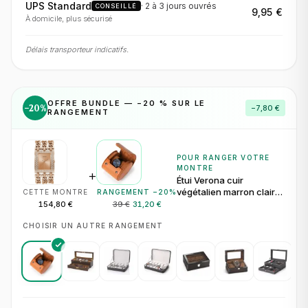
UPS Standard
·
2 à 3 jours
ouvrés
CONSEILLÉ
9,95 €
À domicile, plus sécurisé
Délais transporteur indicatifs.
OFFRE BUNDLE — −
20
% SUR LE
−
20
%
−
7,80 €
RANGEMENT
POUR RANGER VOTRE
MONTRE
+
Étui Verona cuir
végétalien marron clair
CETTE MONTRE
RANGEMENT −
20
%
pour 1 montre
154,80 €
39 €
31,20 €
CHOISIR UN AUTRE RANGEMENT