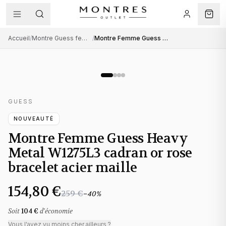
Accueil
/
Montre Guess femme
/
Montre Femme Guess Heavy Metal W1275L3 cadran or rose bracelet acier maille
GUESS
NOUVEAUTÉ
Montre Femme Guess Heavy
Metal W1275L3 cadran or rose
bracelet acier maille
154,80 €
259 €
−
40
%
Soit
104 €
d'économie
Vous l'avez vu moins cher ailleurs ?