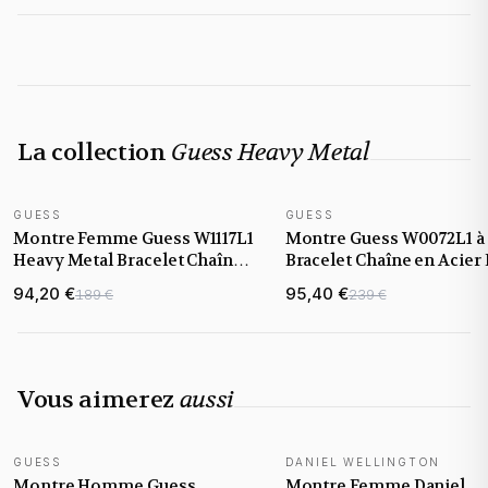
La collection
Guess Heavy Metal
GUESS
GUESS
Montre Femme Guess W1117L1
Montre Guess W0072L1 à
Heavy Metal Bracelet Chaîne
Bracelet Chaîne en Acier
Acier Argenté
Jaune
94,20 €
95,40 €
189 €
239 €
Vous aimerez
aussi
GUESS
DANIEL WELLINGTON
NOUVEAUTÉ
NOUVEAUTÉ
Montre Homme Guess
Montre Femme Daniel