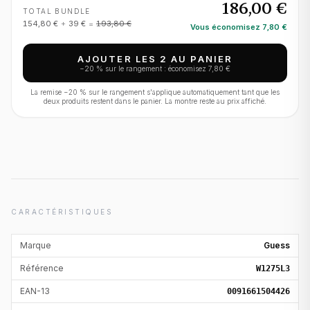
186,00 €
TOTAL BUNDLE
154,80 €
+
39 €
=
193,80 €
Vous économisez
7,80 €
AJOUTER LES 2 AU PANIER
−
20
% sur le rangement : économisez
7,80 €
La remise −
20
% sur le rangement s'applique automatiquement tant que les
deux produits restent dans le panier. La montre reste au prix affiché.
CARACTÉRISTIQUES
Marque
Guess
Référence
W1275L3
EAN-13
0091661504426