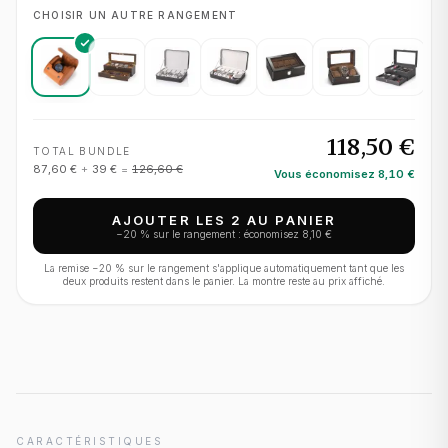
CHOISIR UN AUTRE RANGEMENT
118,50 €
TOTAL BUNDLE
87,60 €
+
39 €
=
126,60 €
Vous économisez
8,10 €
AJOUTER LES 2 AU PANIER
−
20
% sur le rangement : économisez
8,10 €
La remise −
20
% sur le rangement s'applique automatiquement tant que les
deux produits restent dans le panier. La montre reste au prix affiché.
CARACTÉRISTIQUES