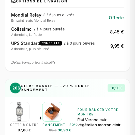
OPTIONS DE LIVRAISON
Mondial Relay
·
3 à 5 jours
ouvrés
Offerte
En point relais Mondial Relay
Colissimo
·
2 à 4 jours
ouvrés
8,45 €
À domicile, La Poste
UPS Standard
·
2 à 3 jours
ouvrés
CONSEILLÉ
9,95 €
À domicile, plus sécurisé
Délais transporteur indicatifs.
OFFRE BUNDLE — −
20
% SUR LE
−
20
%
−
8,10 €
RANGEMENT
POUR RANGER VOTRE
MONTRE
+
Étui Verona cuir
végétalien marron clair
CETTE MONTRE
RANGEMENT −
20
%
pour 1 montre
87,60 €
39 €
30,90 €