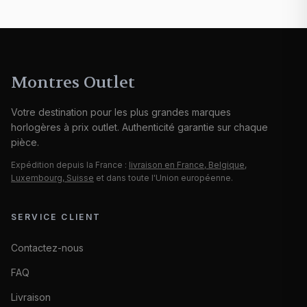
Montres Outlet
Votre destination pour les plus grandes marques
horlogères à prix outlet. Authenticité garantie sur chaque
pièce.
Expédition depuis la France :
livraison en France, Belgique,
Luxembourg, Suisse
et dans toute l'Union européenne.
SERVICE CLIENT
Contactez-nous
FAQ
Livraison