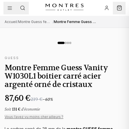
Accueil
/
Montre Guess femme
/
Montre Femme Guess Vanity W1030L1 boitier carré acier argenté orné de cristaux
GUESS
Montre Femme Guess Vanity
W1030L1 boitier carré acier
argenté orné de cristaux
87,60 €
219 €
−
60
%
Soit
131 €
d'économie
Vous l'avez vu moins cher ailleurs ?
Le cadran carré de 28 mm de la
montre GUESS femme