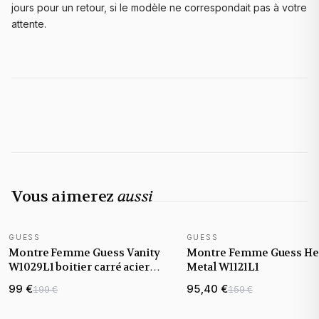
jours pour un retour, si le modèle ne correspondait pas à votre
attente.
Vous aimerez
aussi
GUESS
GUESS
Montre Femme Guess Vanity
Montre Femme Guess He
W1029L1 boitier carré acier
Metal W1121L1
argenté cadran blanc
99 €
95,40 €
199 €
159 €